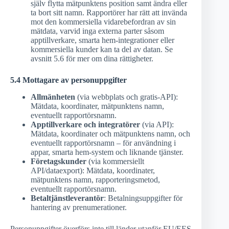
själv flytta mätpunktens position samt ändra eller
ta bort sitt namn. Rapportörer har rätt att invända
mot den kommersiella vidarebefordran av sin
mätdata, varvid inga externa parter såsom
apptillverkare, smarta hem-integrationer eller
kommersiella kunder kan ta del av datan. Se
avsnitt 5.6 för mer om dina rättigheter.
5.4 Mottagare av personuppgifter
Allmänheten
(via webbplats och gratis-API):
Mätdata, koordinater, mätpunktens namn,
eventuellt rapportörsnamn.
Apptillverkare och integratörer
(via API):
Mätdata, koordinater och mätpunktens namn, och
eventuellt rapportörsnamn – för användning i
appar, smarta hem-system och liknande tjänster.
Företagskunder
(via kommersiellt
API/dataexport): Mätdata, koordinater,
mätpunktens namn, rapporteringsmetod,
eventuellt rapportörsnamn.
Betaltjänstleverantör
: Betalningsuppgifter för
hantering av prenumerationer.
Personuppgifter överförs inte till länder utanför EU/EES