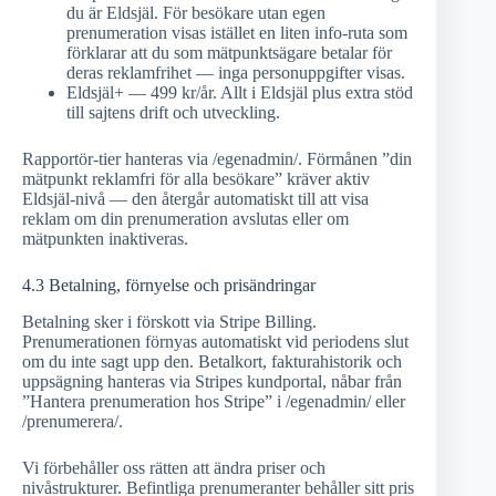
du är Eldsjäl. För besökare utan egen
prenumeration visas istället en liten info-ruta som
förklarar att du som mätpunktsägare betalar för
deras reklamfrihet — inga personuppgifter visas.
Eldsjäl+ — 499 kr/år. Allt i Eldsjäl plus extra stöd
till sajtens drift och utveckling.
Rapportör-tier hanteras via /egenadmin/. Förmånen ”din
mätpunkt reklamfri för alla besökare” kräver aktiv
Eldsjäl-nivå — den återgår automatiskt till att visa
reklam om din prenumeration avslutas eller om
mätpunkten inaktiveras.
4.3 Betalning, förnyelse och prisändringar
Betalning sker i förskott via Stripe Billing.
Prenumerationen förnyas automatiskt vid periodens slut
om du inte sagt upp den. Betalkort, fakturahistorik och
uppsägning hanteras via Stripes kundportal, nåbar från
”Hantera prenumeration hos Stripe” i /egenadmin/ eller
/prenumerera/.
Vi förbehåller oss rätten att ändra priser och
nivåstrukturer. Befintliga prenumeranter behåller sitt pris