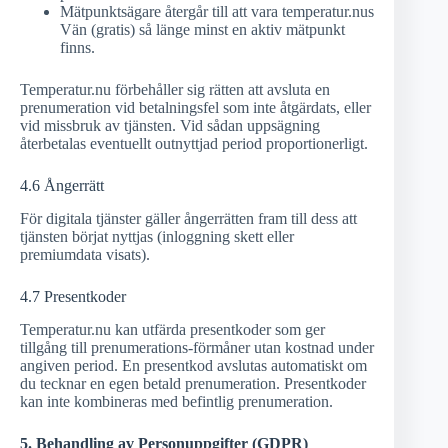
Mätpunktsägare återgår till att vara temperatur.nus
Vän (gratis) så länge minst en aktiv mätpunkt
finns.
Temperatur.nu förbehåller sig rätten att avsluta en
prenumeration vid betalningsfel som inte åtgärdats, eller
vid missbruk av tjänsten. Vid sådan uppsägning
återbetalas eventuellt outnyttjad period proportionerligt.
4.6 Ångerrätt
För digitala tjänster gäller ångerrätten fram till dess att
tjänsten börjat nyttjas (inloggning skett eller
premiumdata visats).
4.7 Presentkoder
Temperatur.nu kan utfärda presentkoder som ger
tillgång till prenumerations-förmåner utan kostnad under
angiven period. En presentkod avslutas automatiskt om
du tecknar en egen betald prenumeration. Presentkoder
kan inte kombineras med befintlig prenumeration.
5. Behandling av Personuppgifter (GDPR)