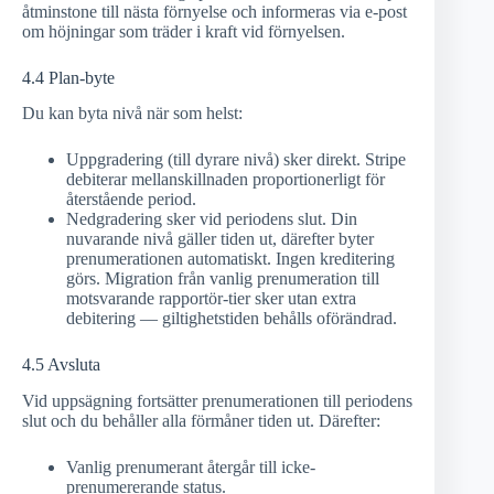
åtminstone till nästa förnyelse och informeras via e-post
om höjningar som träder i kraft vid förnyelsen.
4.4 Plan-byte
Du kan byta nivå när som helst:
Uppgradering (till dyrare nivå) sker direkt. Stripe
debiterar mellanskillnaden proportionerligt för
återstående period.
Nedgradering sker vid periodens slut. Din
nuvarande nivå gäller tiden ut, därefter byter
prenumerationen automatiskt. Ingen kreditering
görs. Migration från vanlig prenumeration till
motsvarande rapportör-tier sker utan extra
debitering — giltighetstiden behålls oförändrad.
4.5 Avsluta
Vid uppsägning fortsätter prenumerationen till periodens
slut och du behåller alla förmåner tiden ut. Därefter:
Vanlig prenumerant återgår till icke-
prenumererande status.