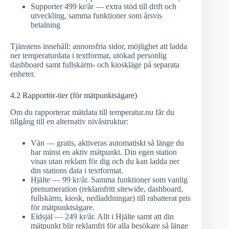
Supporter 499 kr/år — extra stöd till drift och
utveckling, samma funktioner som årsvis
betalning
Tjänstens innehåll: annonsfria sidor, möjlighet att ladda
ner temperaturdata i textformat, utökad personlig
dashboard samt fullskärm- och kioskläge på separata
enheter.
4.2 Rapportör-tier (för mätpunktsägare)
Om du rapporterar mätdata till temperatur.nu får du
tillgång till en alternativ nivåstruktur:
Vän — gratis, aktiveras automatiskt så länge du
har minst en aktiv mätpunkt. Din egen station
visas utan reklam för dig och du kan ladda ner
din stations data i textformat.
Hjälte — 99 kr/år. Samma funktioner som vanlig
prenumeration (reklamfritt sitewide, dashboard,
fullskärm, kiosk, nedladdningar) till rabatterat pris
för mätpunktsägare.
Eldsjäl — 249 kr/år. Allt i Hjälte samt att din
mätpunkt blir reklamfri för alla besökare så länge