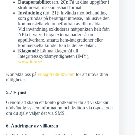
Dataportabilitet
(art. 20): Få ut dina uppgifter i
strukturerat, maskinläsbart format.
Invändning
(art. 21): Invända mot behandling
som grundas på berättigat intresse, inklusive den
kommersiella vidarebefordran av din mätdata.
Vid invändning exkluderas mätpunkten helt från
API:et, varvid inga externa parter såsom
apptillverkare, smarta hem-integrationer eller
kommersiella kunder kan ta del av datan.
Klagomål
: Lämna klagomål till
Integritetsskyddsmyndigheten (IMY),
www.imy.se
.
Kontakta oss på
erik@freiholtz.com
för att utöva dina
rättigheter.
5.7 E-post
Genom att skapa ett konto godkänner du att vi skickar
nödvändig systeminformation och kvitton via e-post och
om du själv väljer det via SMS.
6. Ändringar av villkoren