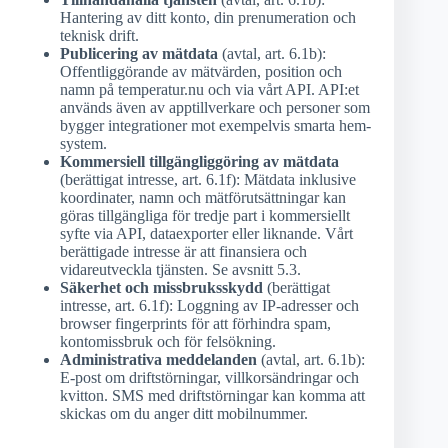
Hantering av ditt konto, din prenumeration och
teknisk drift.
Publicering av mätdata
(avtal, art. 6.1b):
Offentliggörande av mätvärden, position och
namn på temperatur.nu och via vårt API. API:et
används även av apptillverkare och personer som
bygger integrationer mot exempelvis smarta hem-
system.
Kommersiell tillgängliggöring av mätdata
(berättigat intresse, art. 6.1f): Mätdata inklusive
koordinater, namn och mätförutsättningar kan
göras tillgängliga för tredje part i kommersiellt
syfte via API, dataexporter eller liknande. Vårt
berättigade intresse är att finansiera och
vidareutveckla tjänsten. Se avsnitt 5.3.
Säkerhet och missbruksskydd
(berättigat
intresse, art. 6.1f): Loggning av IP-adresser och
browser fingerprints för att förhindra spam,
kontomissbruk och för felsökning.
Administrativa meddelanden
(avtal, art. 6.1b):
E-post om driftstörningar, villkorsändringar och
kvitton. SMS med driftstörningar kan komma att
skickas om du anger ditt mobilnummer.