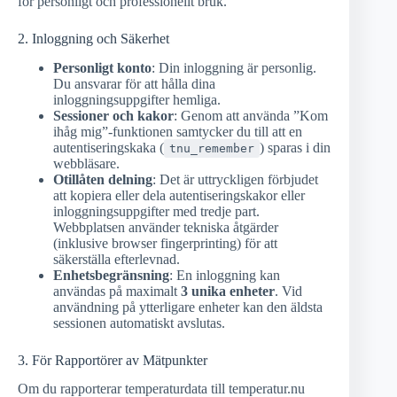
för personligt och professionellt bruk.
2. Inloggning och Säkerhet
Personligt konto
: Din inloggning är personlig.
Du ansvarar för att hålla dina
inloggningsuppgifter hemliga.
Sessioner och kakor
: Genom att använda ”Kom
ihåg mig”-funktionen samtycker du till att en
autentiseringskaka (
) sparas i din
tnu_remember
webbläsare.
Otillåten delning
: Det är uttryckligen förbjudet
att kopiera eller dela autentiseringskakor eller
inloggningsuppgifter med tredje part.
Webbplatsen använder tekniska åtgärder
(inklusive browser fingerprinting) för att
säkerställa efterlevnad.
Enhetsbegränsning
: En inloggning kan
användas på maximalt
3 unika enheter
. Vid
användning på ytterligare enheter kan den äldsta
sessionen automatiskt avslutas.
3. För Rapportörer av Mätpunkter
Om du rapporterar temperaturdata till temperatur.nu