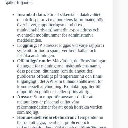
gäller följande:
Insamlad data
: För att säkerställa datakvalitet
och drift sparar vi mätpunktens koordinater, höjd
över havet, rapporteringsmetod (t.ex.
mjukvara/hårdvara) samt din e-postadress och
eventuellt mobilnummer för administrativa
meddelanden.
Loggning
: IP-adresser loggas vid varje rapport i
syfte att förhindra spam, verifiera källan och
felsöka anslutningen.
Offentliggörande
: Mätvärden, de förutsättningar
du angett för mätningarna, mätpunktens namn,
dess position, ditt namn (om du angett det)
publiceras offentligt på temperatur.nu och finns
tillgängligt i det API som tillhandahålls även för
kommersiell användning. Kontaktuppgifter till
rapportören publiceras eller sprids aldrig.
Ansvar
: Som rapportör ansvarar du för att
mätpunkten är placerad enligt våra
rekommendationer för att ge så korrekta värden
som möjligt.
Kommersiell vidarebefordran:
Temperatur.nu
har rätt att lagra, bearbeta, publicera och
vidarebefordra den mätdata och de förutsättningar