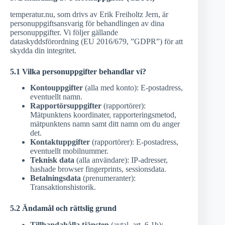
temperatur.nu, som drivs av Erik Freiholtz Jern, är
personuppgiftsansvarig för behandlingen av dina
personuppgifter. Vi följer gällande
dataskyddsförordning (EU 2016/679, ”GDPR”) för att
skydda din integritet.
5.1 Vilka personuppgifter behandlar vi?
Kontouppgifter
(alla med konto): E-postadress,
eventuellt namn.
Rapportörsuppgifter
(rapportörer):
Mätpunktens koordinater, rapporteringsmetod,
mätpunktens namn samt ditt namn om du anger
det.
Kontaktuppgifter
(rapportörer): E-postadress,
eventuellt mobilnummer.
Teknisk data
(alla användare): IP-adresser,
hashade browser fingerprints, sessionsdata.
Betalningsdata
(prenumeranter):
Transaktionshistorik.
5.2 Ändamål och rättslig grund
Tillhandahålla tjänsten
(avtal, art. 6.1b):