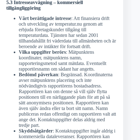
5.3 Intresseavvägning – kommersiell
tillgängliggöring
Vårt berättigade intresse
: Att finansiera drift
och utveckling av temperatur.nu genom att
erbjuda företagskunder tillgång till
temperaturdata. Tjänsten har sedan 2001
tillhandahållit fri väderdata till allmänheten och är
beroende av intäkter för fortsatt drift.
Vilka uppgifter berörs
: Mätpunktens
koordinater, mätpunktens namn,
rapporteringsmetod samt mätdata. Eventuellt
rapportörsnamn om sådant har angetts.
Bedömd påverkan
: Begränsad. Koordinaterna
avser mätpunktens placering och inte
nödvändigtvis rapportörens bostadsadress.
Rapportören kan om denne så vill själv flytta
positionen till en närliggande plats för att på så
sätt anonymisera positionen. Rapportören kan
även själv ändra eller ta bort sitt namn. Namn
publiceras redan offentligt om rapportören valt att
ange det. Kontaktuppgifter delas aldrig med
tredje part.
Skyddsåtgärder
: Kontaktuppgifter ingår aldrig i
kommersiella dataleveranser. Rapportören kan