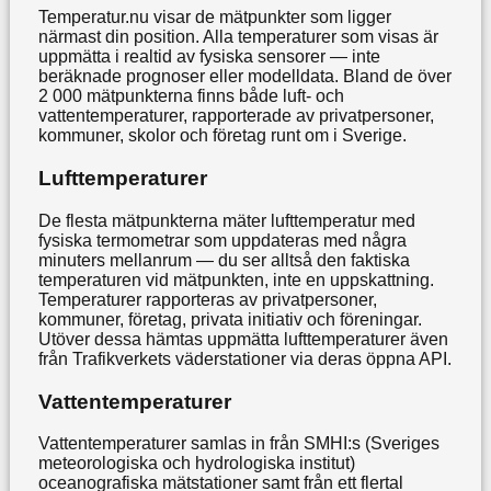
Temperatur.nu visar de mätpunkter som ligger
närmast din position. Alla temperaturer som visas är
uppmätta i realtid av fysiska sensorer — inte
beräknade prognoser eller modelldata. Bland de över
2 000 mätpunkterna finns både luft- och
vattentemperaturer, rapporterade av privatpersoner,
kommuner, skolor och företag runt om i Sverige.
Lufttemperaturer
De flesta mätpunkterna mäter lufttemperatur med
fysiska termometrar som uppdateras med några
minuters mellanrum — du ser alltså den faktiska
temperaturen vid mätpunkten, inte en uppskattning.
Temperaturer rapporteras av privatpersoner,
kommuner, företag, privata initiativ och föreningar.
Utöver dessa hämtas uppmätta lufttemperaturer även
från Trafikverkets väderstationer via deras öppna API.
Vattentemperaturer
Vattentemperaturer samlas in från SMHI:s (Sveriges
meteorologiska och hydrologiska institut)
oceanografiska mätstationer samt från ett flertal