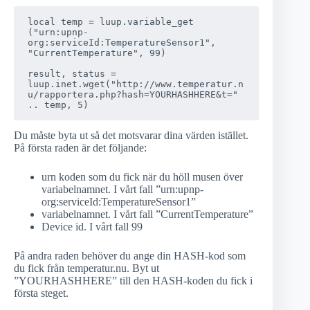
local temp = luup.variable_get 
("urn:upnp-
org:serviceId:TemperatureSensor1", 
"CurrentTemperature", 99)

result, status =  
luup.inet.wget("http://www.temperatur.n
u/rapportera.php?hash=YOURHASHHERE&t=" 
.. temp, 5)
Du måste byta ut så det motsvarar dina värden istället.
På första raden är det följande:
urn koden som du fick när du höll musen över
variabelnamnet. I vårt fall ”urn:upnp-
org:serviceId:TemperatureSensor1”
variabelnamnet. I vårt fall ”CurrentTemperature”
Device id. I vårt fall 99
På andra raden behöver du ange din HASH-kod som
du fick från temperatur.nu. Byt ut
”YOURHASHHERE” till den HASH-koden du fick i
första steget.