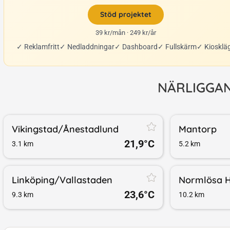
Stöd projektet
39 kr/mån · 249 kr/år
✓
Reklamfritt
✓
Nedladdningar
✓
Dashboard
✓
Fullskärm
✓
Kiosklä
NÄRLIGGA
Vikingstad/​Ånestadlund
Mantorp
21,9
°C
3.1
km
5.2
km
Linköping/​Vallastaden
Normlösa H
23,6
°C
9.3
km
10.2
km