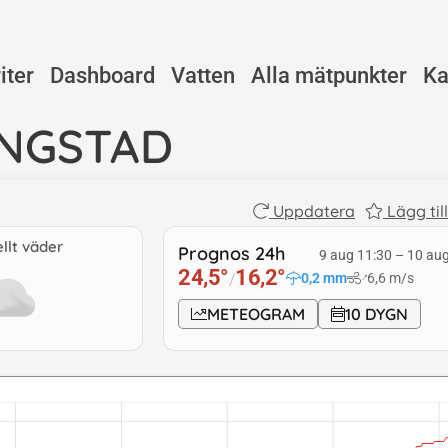
iter
Dashboard
Vatten
Alla mätpunkter
Ka
INGSTAD
Uppdatera
Lägg til
llt väder
Prognos 24h
9 aug 11:30
–
10 aug
24,5
°
16,2
°
/
0,2
mm
6,6
m/s
↓
METEOGRAM
10 DYGN