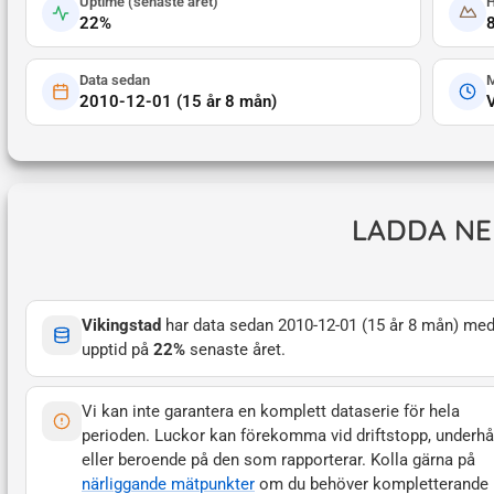
Uptime (
senaste året
)
H
22
%
Data sedan
M
2010-12-01
(
15 år 8 mån
)
LADDA NE
Vikingstad
har data sedan
2010-12-01
(
15 år 8 mån
) med
upptid på
22
%
senaste året
.
Vi kan inte garantera en komplett dataserie för hela
perioden. Luckor kan förekomma vid driftstopp, underhå
eller beroende på den som rapporterar. Kolla gärna på
närliggande mätpunkter
om du behöver kompletterande