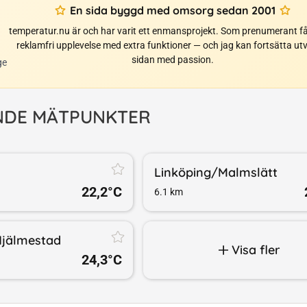
En sida byggd med omsorg sedan 2001
temperatur.nu är och har varit ett enmansprojekt. Som prenumerant få
reklamfri upplevelse med extra funktioner — och jag kan fortsätta ut
sidan med passion.
ge
NDE MÄTPUNKTER
Linköping/​Malmslätt
22,2
°C
6.1
km
jälmestad
Visa fler
24,3
°C