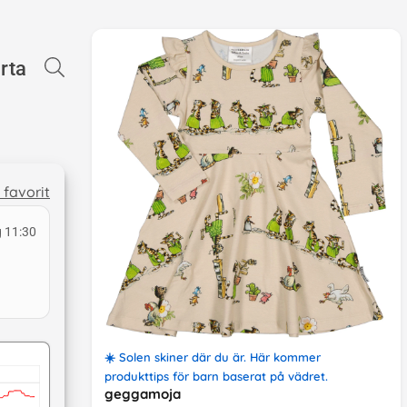
rta
l favorit
 11:30
☀️
Solen skiner där du är
. Här kommer
produkttips
för barn
baserat på
vädret
.
geggamoja