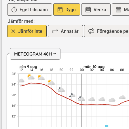
Eget tidspann
Dygn
Vecka
M
Jämför med:
Jämför inte
Annat år
Föregående pe
METEOGRAM 48H
›
sön 9 aug: 24,5 till 17 grader: ingen nederbörd: upp till 5,8 
sön 9 aug
mån 10 aug
12
14
16
18
20
22
00
02
04
06
08
28°
24°
20°
16°
12°