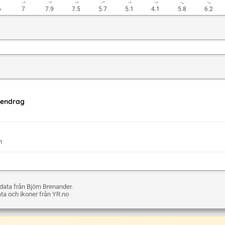
↓
↓
↓
↓
↓
↓
↓
↓
↓
6
7
7.9
7.5
5.7
5.1
4.1
5.8
6.2
ttendrag
n
ata från Björn Brenander.
ta och ikoner från YR.no