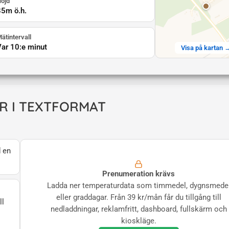
öjd
85
m ö.h.
ätintervall
Var 10:e minut
Visa på kartan 
R I TEXTFORMAT
 en
Prenumeration krävs
Ladda ner temperaturdata som timmedel, dygnsmede
eller graddagar. Från 39 kr/mån får du tillgång till
ll
nedladdningar, reklamfritt, dashboard, fullskärm och
kioskläge.