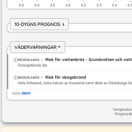
↓
↓
↓
↓
↓
↓
↓
4.8
4.9
3.6
5.8
4.2
2.5
3.4
6.
›
10-DYGNS PROGNOS
VÄDERVARNINGAR
›
Risk för vattenbrist - Grundvatten och va
MEDDELANDE
—
Östergötlands län
Risk för skogsbrand
MEDDELANDE
—
Hela Götaland, östra halvan av Svealand samt delar av Gävleborgs lä
Källa:
SMHI
Temperaturd
Prognosda