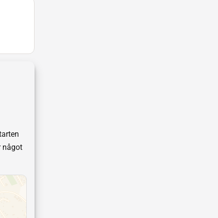
tarten
r något