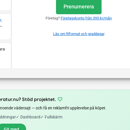
Prenumerera
Företag?
Företagskonto från 395 kr/mån
n
.
 —
Läs om filformat och graddagar
ara
eratur.nu? Stöd projektet.
beroende vädersajt — och få en reklamfri upplevelse på köpet.
ddningar
✓
Dashboard
✓
Fullskärm
Gå med