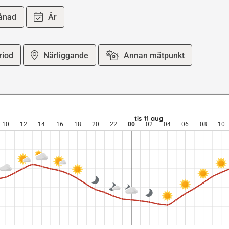
ånad
År
riod
Närliggande
Annan mätpunkt
meter per sekund vind. mån 10 aug: 20,9 till 13,6 grader: 0,2 mm ne
tis 11 aug
10
12
14
16
18
20
22
00
02
04
06
08
10