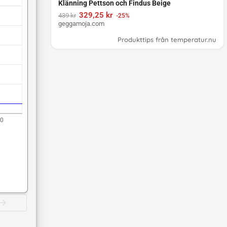
Klänning Pettson och Findus Beige
329,25 kr
439 kr
-25%
geggamoja.com
Produkttips från temperatur.nu
00