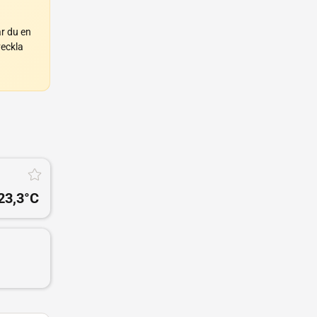
r du en
veckla
23,3
°C