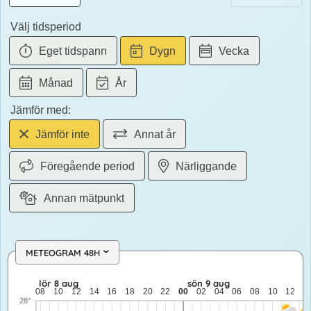
Välj tidsperiod
Eget tidspann
Dygn
Vecka
Månad
År
Jämför med:
Jämför inte
Annat år
Föregående period
Närliggande
Annan mätpunkt
METEOGRAM 48H
›
lör 8 aug: 23,6 till 16,2 grader: ingen nederbörd: upp till 5,1 
lör 8 aug
sön 9 aug
08
10
12
14
16
18
20
22
00
02
04
06
08
10
12
1
28°