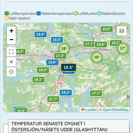
Lufttemperatur
Vattentemperatur
Luftkluster
Vattenkluster
Vald station
+
18.0°
19.4°
−
18.5°
19.1°
17.7°
18.8°
17°
18°
18.2°
17.4°
18°
19.6°
18.5°
19.4°
19.0°
18.1°
18.3°
17.1°
17.7°
Leaflet
|
©
OpenStreetMap
19.5°
16.9°
TEMPERATUR SENASTE DYGNET I
ÖSTERSJÖN/NÄSETS UDDE (GLASHYTTAN)