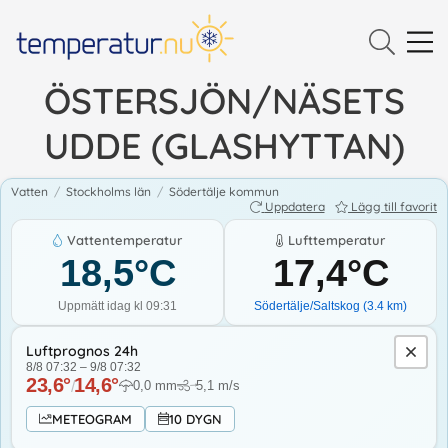
ÖSTERSJÖN/NÄSETS
UDDE (GLASHYTTAN)
Vatten
/
Stockholms län
/
Södertälje kommun
Uppdatera
Lägg till favorit
Vattentemperatur
Lufttemperatur
18,5
°C
17,4
°C
Uppmätt idag kl 09:31
Södertälje/Saltskog
(
3.4
km)
Luftprognos 24h
8/8 07:32
–
9/8 07:32
23,6
°
14,6
°
/
0,0
mm
5,1
m/s
↓
METEOGRAM
10 DYGN