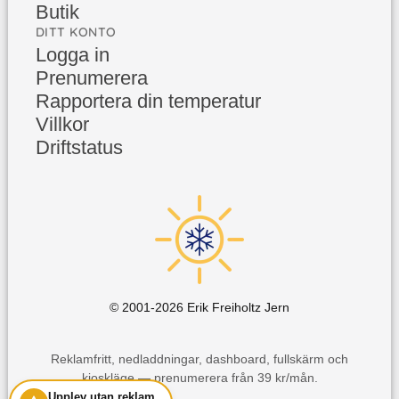
Butik
DITT KONTO
Logga in
Prenumerera
Rapportera din temperatur
Villkor
Driftstatus
© 2001-
2026
Erik Freiholtz Jern
Reklamfritt, nedladdningar, dashboard, fullskärm och
kioskläge — prenumerera från 39 kr/mån.
Upplev utan reklam