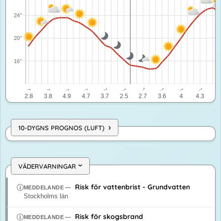
24°
20°
16°
↓
↓
↓
↓
↓
↓
↓
↓
↓
↓
2.8
3.8
4.9
4.7
3.7
2.5
2.7
3.6
4
4.3
5.
›
10-DYGNS PROGNOS (LUFT)
VÄDERVARNINGAR
›
Risk för vattenbrist - Grundvatten
MEDDELANDE
—
Stockholms län
Risk för skogsbrand
MEDDELANDE
—