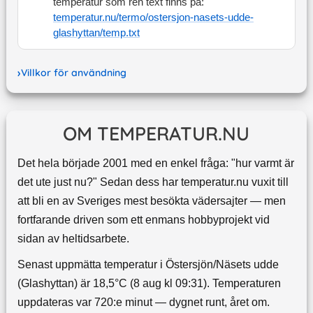
temperatur som ren text finns på:
temperatur.nu/termo/
ostersjon-nasets-udde-
glashyttan
/temp.txt
Villkor för användning
OM TEMPERATUR.NU
Det hela började 2001 med en enkel fråga: "hur varmt är
det ute just nu?" Sedan dess har temperatur.nu vuxit till
att bli en av Sveriges mest besökta vädersajter — men
fortfarande driven som ett enmans hobbyprojekt vid
sidan av heltidsarbete.
Senast uppmätta temperatur i Östersjön/Näsets udde
(Glashyttan) är 18,5°C (8 aug kl 09:31). Temperaturen
uppdateras var 720:e minut — dygnet runt, året om.