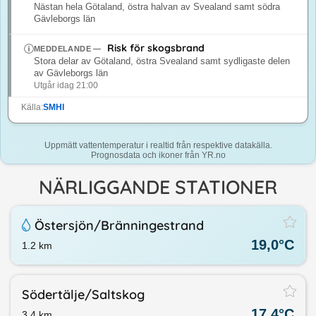
Nästan hela Götaland, östra halvan av Svealand samt södra
Gävleborgs län
Risk för skogsbrand
MEDDELANDE
—
Stora delar av Götaland, östra Svealand samt sydligaste delen
av Gävleborgs län
Utgår idag 21:00
Källa:
SMHI
Uppmätt vattentemperatur i realtid från respektive datakälla.
Prognosdata och ikoner från YR.no
NÄRLIGGANDE STATIONER
Östersjön/​Bränningestrand
19,0
°C
1.2
km
Södertälje/​Saltskog
17,4
°C
3.4
km