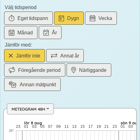
Välj tidsperiod
Eget tidspann
Dygn
Vecka
Månad
År
Jämför med:
Jämför inte
Annat år
Föregående period
Närliggande
Annan mätpunkt
METEOGRAM 48H
›
fre 7 aug: 16,6 till 16,6 grader: ingen nederbörd: upp till 5,2 
lör 8 aug
sön 9 aug
23
01
03
05
07
09
11
13
15
17
19
21
23
01
03
0
28°