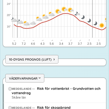
24°
20°
16°
↓
↓
↓
↓
↓
↓
↓
↓
↓
↓
5.2
7.2
4.6
4.3
5.6
3.4
3.7
3.7
2.5
2.5
3.
›
10-DYGNS PROGNOS (LUFT)
VÄDERVARNINGAR
›
Risk för vattenbrist - Grundvatten och
MEDDELANDE
—
vattendrag
Skåne län
Risk för skogsbrand
MEDDELANDE
—