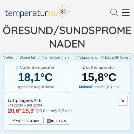
ÖRESUND/SUNDSPROME
NADEN
Vatten
/
Skåne län
/
Malmö kommun
Uppdatera
Lägg till favorit
Vattentemperatur
Lufttemperatur
18,1
°C
15,8
°C
Uppmätt 8 aug kl 00:00
Malmö/Dammfri
(
2.3
km)
Luftprognos 24h
7/8 22:04
–
8/8 22:04
20,6
°
15,3
°
/
0,0
mm
7,2
m/s
↓
METEOGRAM
10 DYGN