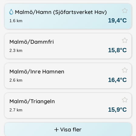
Malmö/​Hamn (Sjöfartsverket Hav)
19,4
°C
1.6
km
Malmö/​Dammfri
15,8
°C
2.3
km
Malmö/​Inre Hamnen
16,4
°C
2.6
km
Malmö/​Triangeln
15,9
°C
2.7
km
Visa fler