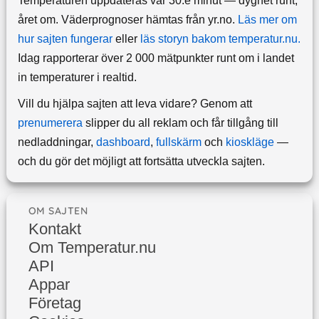
Temperaturen uppdateras var 30:e minut — dygnet runt,
året om.
Väderprognoser hämtas från yr.no.
Läs mer om
hur sajten fungerar
eller
läs storyn bakom temperatur.nu.
Idag rapporterar över 2 000 mätpunkter runt om i landet
in temperaturer i realtid.
Vill du hjälpa sajten att leva vidare? Genom att
prenumerera
slipper du all reklam och får tillgång till
nedladdningar,
dashboard
,
fullskärm
och
kioskläge
—
och du gör det möjligt att fortsätta utveckla sajten.
OM SAJTEN
Kontakt
Om Temperatur.nu
API
Appar
Företag