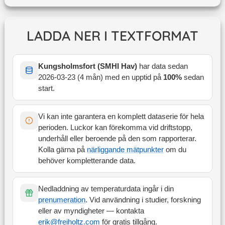
LADDA NER I TEXTFORMAT
Kungsholmsfort (SMHI Hav)
har data sedan
2026-03-23
(
4 mån
) med en upptid på
100
%
sedan
start
.
Vi kan inte garantera en komplett dataserie för hela
perioden. Luckor kan förekomma vid driftstopp,
underhåll eller beroende på den som rapporterar.
Kolla gärna på
närliggande mätpunkter
om du
behöver kompletterande data.
Nedladdning av temperaturdata ingår i din
prenumeration
. Vid användning i studier, forskning
eller av myndigheter — kontakta
erik@freiholtz.com
för gratis tillgång.