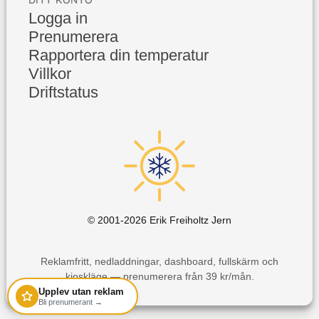
DITT KONTO
Logga in
Prenumerera
Rapportera din temperatur
Villkor
Driftstatus
© 2001-
2026
Erik Freiholtz Jern
Reklamfritt, nedladdningar, dashboard, fullskärm och
kioskläge — prenumerera från 39 kr/mån.
Upplev utan reklam
Bli prenumerant →