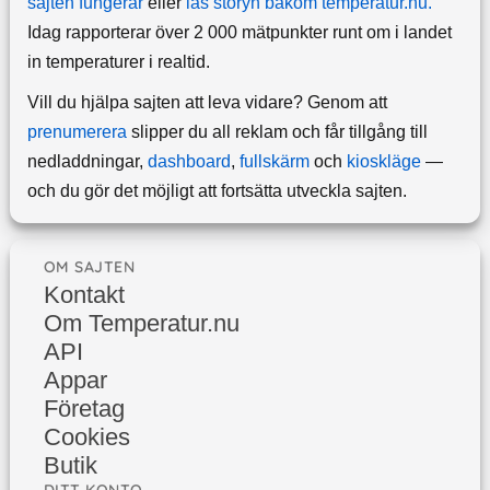
sajten fungerar
eller
läs storyn bakom temperatur.nu.
Idag rapporterar över 2 000 mätpunkter runt om i landet
in temperaturer i realtid.
Vill du hjälpa sajten att leva vidare? Genom att
prenumerera
slipper du all reklam och får tillgång till
nedladdningar,
dashboard
,
fullskärm
och
kioskläge
—
och du gör det möjligt att fortsätta utveckla sajten.
OM SAJTEN
Kontakt
Om Temperatur.nu
API
Appar
Företag
Cookies
Butik