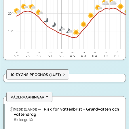
20°
16°
↓
↓
↓
↓
↓
↓
↓
↓
↓
↓
9.5
7.9
5.2
5.1
5.8
4.5
4.9
6.4
7.2
6.1
5.
›
10-DYGNS PROGNOS (LUFT)
VÄDERVARNINGAR
›
Risk för vattenbrist - Grundvatten och
MEDDELANDE
—
vattendrag
Blekinge län