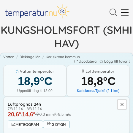
KUNGSHOLMSFORT (SMHI
HAV)
Vatten
/
Blekinge län
/
Karlskrona kommun
Uppdatera
Lägg till favorit
Vattentemperatur
Lufttemperatur
18,9
°C
18,8
°C
Uppmätt idag kl 13:00
Karlskrona/Tjurkö
(
2.1
km)
Luftprognos 24h
7/8 11:14
–
8/8 11:14
20,6
°
14,6
°
/
0,0
mm
9,5
m/s
↓
METEOGRAM
10 DYGN