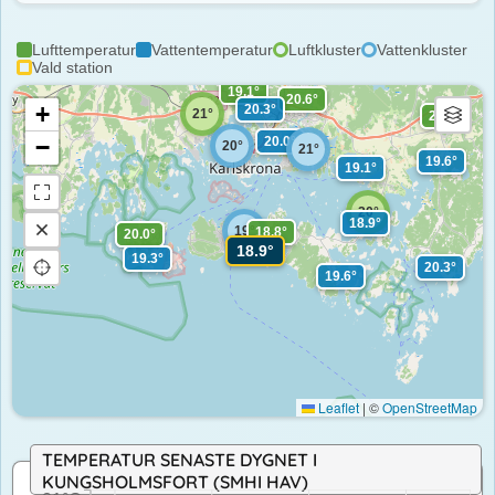
Lufttemperatur
Vattentemperatur
Luftkluster
Vattenkluster
Vald station
19.1°
20.6°
+
20.3°
21°
22.2°
−
20.0°
20°
21°
19.6°
19.1°
20°
18.9°
19°
18.8°
20.0°
18.9°
19.3°
20.3°
19.6°
Leaflet
|
©
OpenStreetMap
TEMPERATUR SENASTE DYGNET I
KUNGSHOLMSFORT (SMHI HAV)