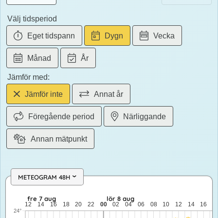
Välj tidsperiod
Eget tidspann
Dygn
Vecka
Månad
År
Jämför med:
Jämför inte
Annat år
Föregående period
Närliggande
Annan mätpunkt
METEOGRAM 48H
›
fre 7 aug: 20,5 till 15,8 grader: ingen nederbörd: upp till 9,5 
fre 7 aug
lör 8 aug
12
14
16
18
20
22
00
02
04
06
08
10
12
14
16
1
24°