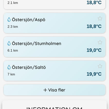
18,8
°C
2.1
km
Östersjön/​Aspö
18,8
°C
2.3
km
Östersjön/​Stumholmen
19,0
°C
6.1
km
Östersjön/​Saltö
19,9
°C
7
km
Visa fler