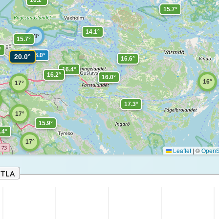
15.7°
14.1°
18°
15.7°
°
16.0°
20.0°
16.6°
16.4°
16.2°
16.0°
16°
17°
17.3°
17°
15.9°
.4°
17°
Leaflet
|
©
OpenS
17.2°
TTLA
16.2°
16.5°
16.5°
6°
°