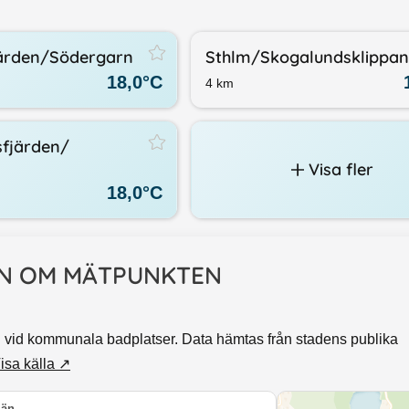
järden/​Södergarn
Sthlm/​Skogalundsklippan
18,0
°C
4
km
fjärden/​
Visa fler
18,0
°C
N OM MÄTPUNKTEN
d vid kommunala badplatser. Data hämtas från stadens publika
isa källa ↗
Län