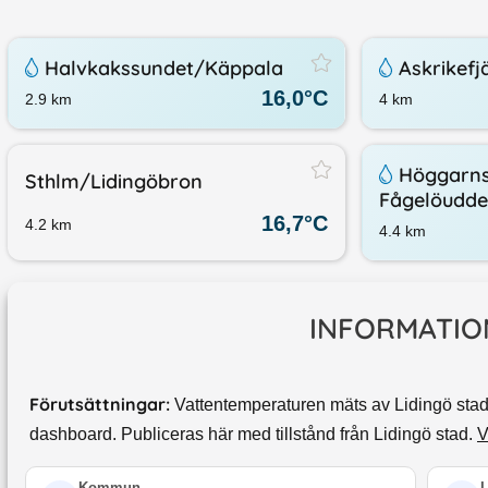
Halvkakssundet/​Käppala
Askrikef
16,0
°C
2.9
km
4
km
Höggarns
Sthlm/​Lidingöbron
Fågelöudde
16,7
°C
4.2
km
4.4
km
INFORMATIO
Förutsättningar:
Vattentemperaturen mäts av Lidingö sta
dashboard. Publiceras här med tillstånd från Lidingö stad.
V
Kommun