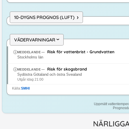
›
10-DYGNS PROGNOS (LUFT)
VÄDERVARNINGAR
›
Risk för vattenbrist - Grundvatten
MEDDELANDE
—
Stockholms län
Risk för skogsbrand
MEDDELANDE
—
Sydöstra Götaland och östra Svealand
Utgår idag 21:00
Källa:
SMHI
Uppmätt vattentemperatu
Prognosda
NÄRLIGGA