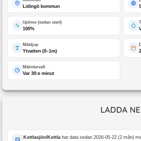
Lidingö kommun
Uptime (
sedan start
)
100
%
Mätdjup
D
Ytvatten (0–1m)
Mätintervall
Var 30:e minut
LADDA NE
Kottlasjön/Kottla
har data sedan
2026-05-22
(
2 mån
) m