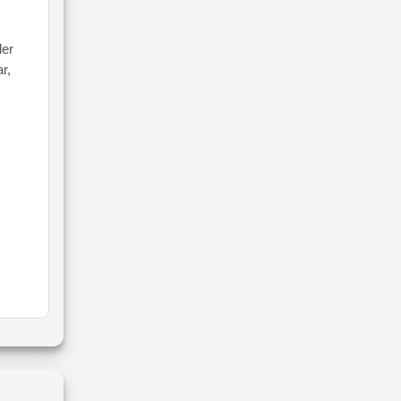
ler
r,