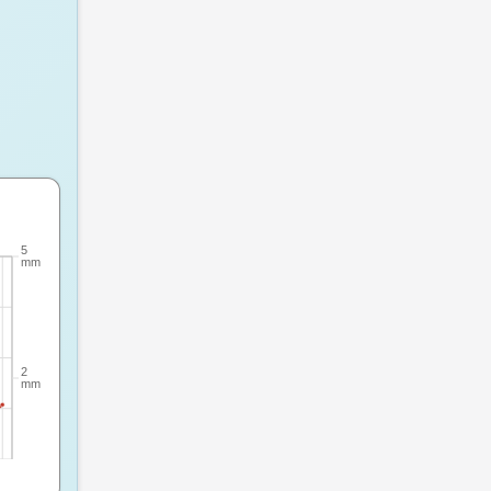
örd: upp till 6,5 meter per sekund vind. sön 9 aug: 17,3 till 15,5 
5
mm
2
mm