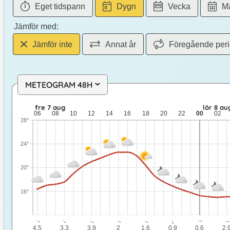
Eget tidspann
Dygn
Vecka
M
Jämför med:
Jämför inte
Annat år
Föregående per
METEOGRAM 48H
›
fre 7 aug: 22,6 till 15,8 grader: ingen nederbörd: upp till 4,5
fre 7 aug
lör 8 au
06
08
10
12
14
16
18
20
22
00
02
28°
24°
20°
16°
↓
↓
↓
↓
↓
↓
↓
4.5
3.3
3.9
2
1.6
0.9
0.6
2.