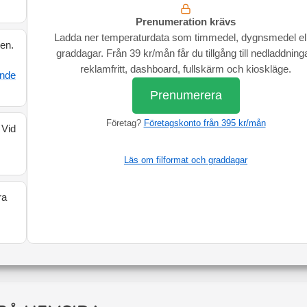
Prenumeration krävs
Ladda ner temperaturdata som timmedel, dygnsmedel el
den.
graddagar. Från 39 kr/mån får du tillgång till nedladdninga
reklamfritt, dashboard, fullskärm och kioskläge.
ande
Prenumerera
Företag?
Företagskonto från 395 kr/mån
 Vid
Läs om filformat och graddagar
ra