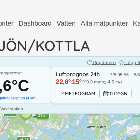
16.1°
riter
Dashboard
Vatten
Alla mätpunkter
Ka
15.8°
JÖN/KOTTLA
Uppdatera
Lägg ti
ttemperatur
Luftprognos 24h
16.2°
7/8 05:56
–
8/8
,6
°C
16.1°
22,6
°
15
°
0,0
mm
4,5
m/s
/
↓
METEOGRAM
10 DYGN
.9°
galundsklippan
(
4
km)
17°
Vald station
16.2°
15.9°
17°
17.5°
16.2°