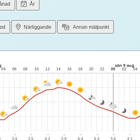
ånad
År
iod
Närliggande
Annan mätpunkt
 meter per sekund vind. lör 8 aug: 24 till 15 grader: ingen nederb
g
sön 9 aug
04
06
08
10
12
14
16
18
20
22
00
02
04
↓
↓
↓
↓
↓
↓
↓
↓
↓
9
3.4
3.5
4.3
5.9
6.4
6.3
5.6
4.1