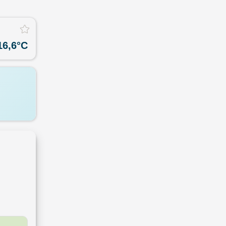
16,6
°C