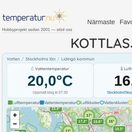
Närmaste
Favo
Hobbyprojekt sedan 2001 — stöd oss
KOTTLAS
16.8°
17°
16.0°
Vatten
/
Stockholms län
/
Lidingö kommun
Vattentemperatur
Luf
15.2°
16.0°
20,0
°C
16
15.5°
16°
18
16.0°
Uppmätt idag kl 07:30
Stockholm/Sko
16°
16.4°
Lufttemperatur
Vattentemperatur
Luftkluster
Vattenkluster
15.9°
+
17°
17.2°
16°
16.6°
−
16.5°
17°