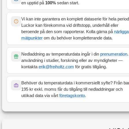
en upptid på
100
%
sedan start
.
Vi kan inte garantera en komplett dataserie för hela perio
Luckor kan förekomma vid driftstopp, underhåll eller
beroende på den som rapporterar. Kolla gärna på
närligg
mätpunkter
om du behöver kompletterande data.
Nedladdning av temperaturdata ingår i din
prenumeration
.
användning i studier, forskning eller av myndigheter —
kontakta
erik@freiholtz.com
för gratis tillgång.
Behöver du temperaturdata i kommersiellt syfte? Från ba
195 kr exkl. moms får du tillgång till nedladdningar och
utökad data via vårt
företagskonto
.