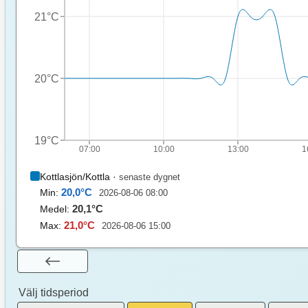
19.0°
21°C
18.8°
15.8°
16.4°
16.1°
16.4°
20°C
18.6°
16°
16.9°
19°C
07:00
10:00
13:00
1
16.6°
Kottlasjön/Kottla
·
senaste dygnet
20,0
°C
Min:
2026-08-06 08:00
20,1
°C
Medel:
21,0
°C
Max:
2026-08-06 15:00
Välj tidsperiod