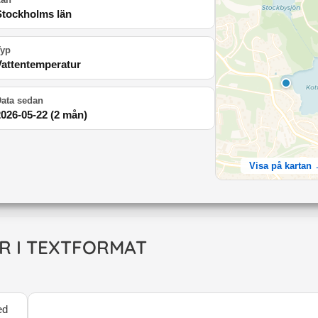
Stockholms län
Typ
Vattentemperatur
ata sedan
2026-05-22
(
2 mån
)
Visa på kartan
R I TEXTFORMAT
ed