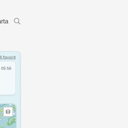
16.5°
17.0°
rta
17.9°
ll favorit
18.2°
 05:56