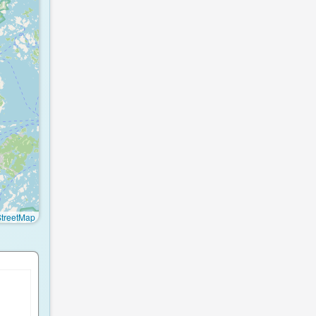
treetMap