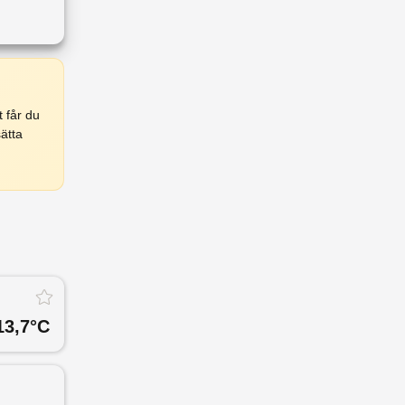
 får du
ätta
13,7
°C