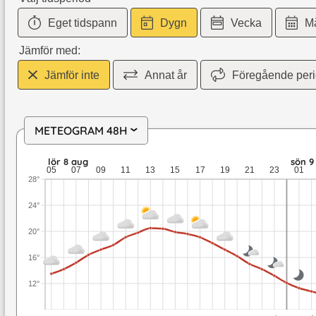
Eget tidspann
Dygn
Vecka
M
Jämför med:
Jämför inte
Annat år
Föregående per
METEOGRAM 48H
›
lör 8 aug: 20,5 till 13,2 grader: ingen nederbörd: upp till 4,
lör 8 aug
sön 9
05
07
09
11
13
15
17
19
21
23
01
28°
24°
20°
16°
12°