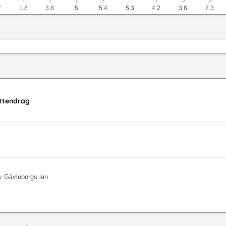
↓
↓
↓
↓
↓
↓
↓
↓
7
1.8
3.8
5
5.4
5.3
4.2
3.8
2.3
attendrag
v Gävleborgs län