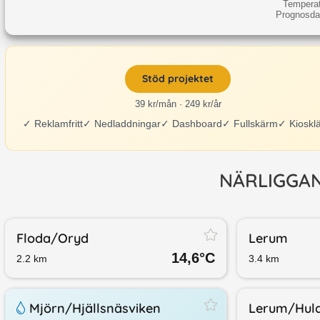
Temperatu
Prognosdat
Stöd projektet
39 kr/mån · 249 kr/år
✓
Reklamfritt
✓
Nedladdningar
✓
Dashboard
✓
Fullskärm
✓
Kioskl
NÄRLIGGA
Floda/​Oryd
Lerum
14,6
°C
2.2
km
3.4
km
Mjörn/​Hjällsnäsviken
Lerum/​Hul