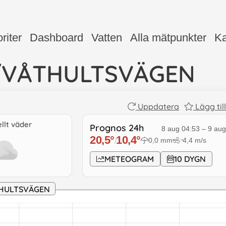
riter
Dashboard
Vatten
Alla mätpunkter
Ka
/VÅTHULTSVÄGEN
Uppdatera
Lägg til
llt väder
Prognos 24h
8 aug 04:53
–
9 aug
20,5
°
10,4
°
0,0
mm
4,4
m/s
/
↓
METEOGRAM
10 DYGN
THULTSVÄGEN