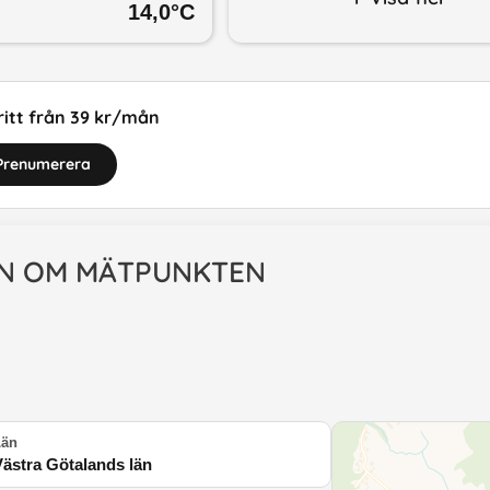
14,0
°C
itt från 39 kr/mån
Prenumerera
N OM MÄTPUNKTEN
Län
Västra Götalands län