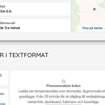
Höjd
61
m ö.h.
ätintervall
Var 3:e minut
Visa på kartan
R I TEXTFORMAT
0
Prenumeration krävs
Ladda ner temperaturdata som timmedel, dygnsmedel el
den.
graddagar. Från 39 kr/mån får du tillgång till nedladdninga
reklamfritt, dashboard, fullskärm och kioskläge.
ande