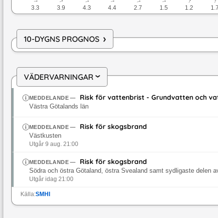
↓
↓
↓
↓
↓
↓
↓
↓
3.3
3.9
4.3
4.4
2.7
1.5
1.2
1.
›
10-DYGNS PROGNOS
VÄDERVARNINGAR
›
Risk för vattenbrist - Grundvatten och v
MEDDELANDE
—
Västra Götalands län
Risk för skogsbrand
MEDDELANDE
—
Västkusten
Utgår 9 aug. 21:00
Risk för skogsbrand
MEDDELANDE
—
Södra och östra Götaland, östra Svealand samt sydligaste delen a
Utgår idag 21:00
Källa:
SMHI