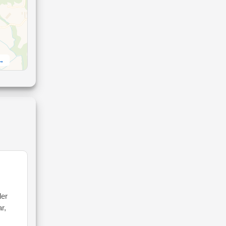
 →
ler
r,