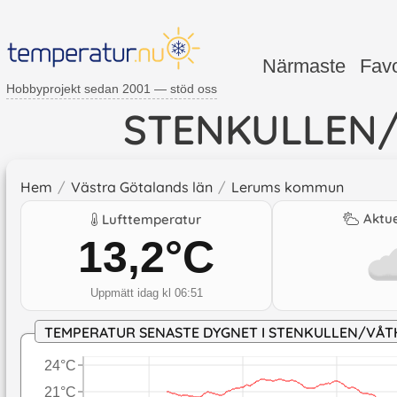
Närmaste
Favo
Hobbyprojekt sedan 2001 — stöd oss
STENKULLEN
Hem
/
Västra Götalands län
/
Lerums kommun
Aktue
Lufttemperatur
13,2
°C
Uppmätt idag kl 06:51
TEMPERATUR SENASTE DYGNET I STENKULLEN/VÅ
24°C
21°C