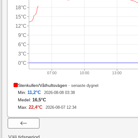
18°C
15°C
12°C
9°C
6°C
3°C
0°C
07:00
10:00
13:00
Stenkullen/Våthultsvägen
·
senaste dygnet
11,2
°C
Min:
2026-08-08 03:38
16,5
°C
Medel:
22,4
°C
Max:
2026-08-07 12:34
Välj tidsperiod