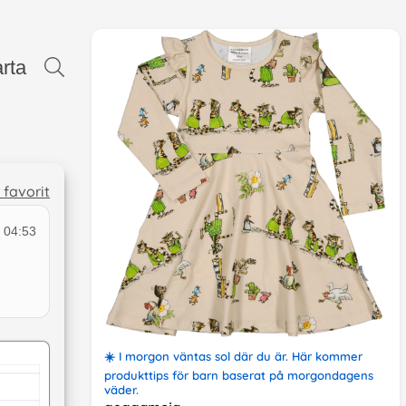
rta
l favorit
 04:53
☀️
I morgon väntas sol där du är
. Här kommer
produkttips
för barn
baserat på
morgondagens
väder
.