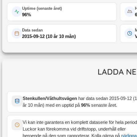
Uptime (
senaste året
)
96
%
Data sedan
M
2015-09-12
(
10 år 10 mån
)
LADDA NE
Stenkullen/Våthultsvägen
har data sedan
2015-09-12
(
1
år 10 mån
) med en upptid på
96
%
senaste året
.
Vi kan inte garantera en komplett dataserie för hela perio
Luckor kan förekomma vid driftstopp, underhåll eller
beroende på den som rapporterar. Kolla gärna på
närligg