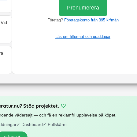
Prenumerera
Företag?
Företagskonto från 395 kr/mån
 Vid
Läs om filformat och graddagar
ra
eratur.nu? Stöd projektet.
beroende vädersajt — och få en reklamfri upplevelse på köpet.
ddningar
✓
Dashboard
✓
Fullskärm