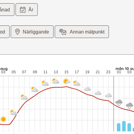
ånad
År
iod
Närliggande
Annan mätpunkt
4 meter per sekund vind. sön 9 aug: 24,1 till 10,4 grader: ingen n
 aug
mån 10 a
03
05
07
09
11
13
15
17
19
21
23
01
03