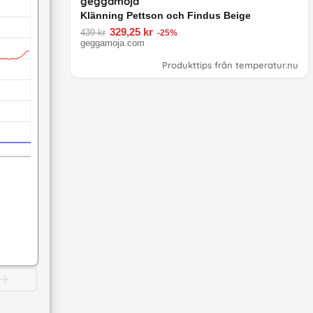
geggamoja
Klänning Pettson och Findus Beige
329,25 kr
439 kr
-25%
geggamoja.com
Produkttips från temperatur.nu