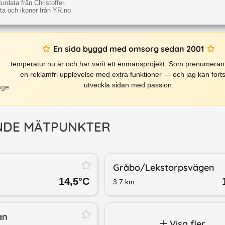
rdata från Christoffer.
a och ikoner från YR.no
En sida byggd med omsorg sedan 2001
temperatur.nu är och har varit ett enmansprojekt. Som prenumerant
en reklamfri upplevelse med extra funktioner — och jag kan forts
utveckla sidan med passion.
äge
NDE MÄTPUNKTER
Gråbo/​Lekstorpsvägen
14,5
°C
3.7
km
an
Visa fler