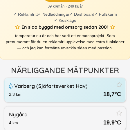
39 kr/mån · 249 kr/år
✓
Reklamfritt
✓
Nedladdningar
✓
Dashboard
✓
Fullskärm
✓
Kioskläge
En sida byggd med omsorg sedan 2001
temperatur.nu är och har varit ett enmansprojekt. Som
prenumerant får du en reklamfri upplevelse med extra funktioner
— och jag kan fortsätta utveckla sidan med passion.
NÄRLIGGANDE MÄTPUNKTER
Varberg (Sjöfartsverket Hav)
18,7
°C
2.3
km
Nygård
19,9
°C
4
km