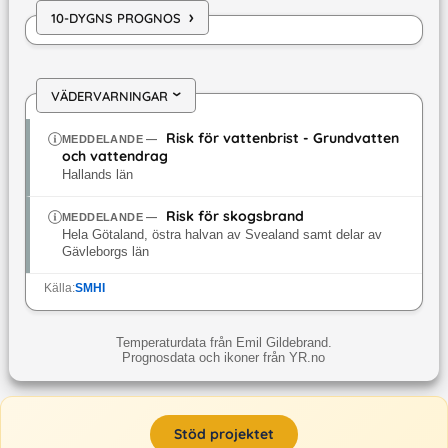
›
10-DYGNS PROGNOS
VÄDERVARNINGAR
›
Risk för vattenbrist - Grundvatten
MEDDELANDE
—
och vattendrag
Hallands län
Risk för skogsbrand
MEDDELANDE
—
Hela Götaland, östra halvan av Svealand samt delar av
Gävleborgs län
Källa:
SMHI
Temperaturdata från Emil Gildebrand.
Prognosdata och ikoner från YR.no
Stöd projektet