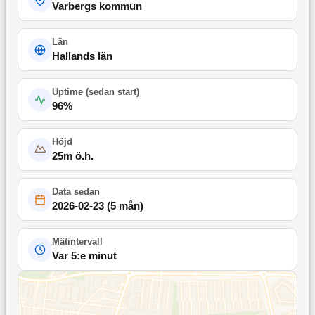
Varbergs kommun
Län
Hallands län
Uptime (
sedan start
)
96
%
Höjd
25
m ö.h.
Data sedan
2026-02-23
(
5 mån
)
Mätintervall
Var 5:e minut