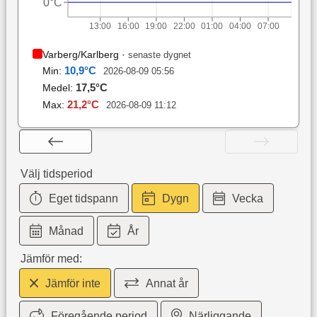
0°C
13:00
16:00
19:00
22:00
01:00
04:00
07:00
Varberg/Karlberg
·
senaste dygnet
10,9
°C
Min:
2026-08-09 05:56
17,5
°C
Medel:
21,2
°C
Max:
2026-08-09 11:12
Välj tidsperiod
Eget tidspann
Dygn
Vecka
Månad
År
Jämför med:
Jämför inte
Annat år
Föregående period
Närliggande