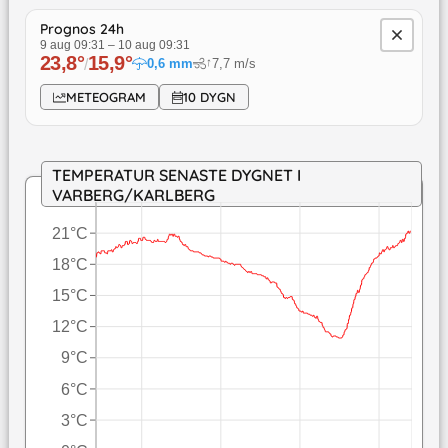
Prognos 24h
9 aug 09:31
–
10 aug 09:31
23,8
°
15,9
°
/
0,6
mm
7,7
m/s
↓
METEOGRAM
10 DYGN
TEMPERATUR SENASTE DYGNET I
VARBERG/KARLBERG
21°C
18°C
15°C
12°C
9°C
6°C
3°C