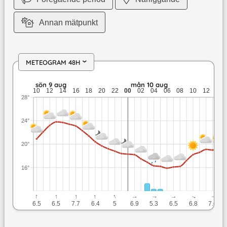
Annan mätpunkt
METEOGRAM 48H
›
sön 9 aug: 23,8 till 18,4 grader: ingen nederbörd: upp till 7,
sön 9 aug
mån 10 aug
10
12
14
16
18
20
22
00
02
04
06
08
10
12
14
28°
24°
20°
16°
↓
↓
↓
↓
↓
↓
↓
↓
↓
↓
6.5
6.5
7.7
6.4
5
6.9
5.3
6.5
6.8
7.6