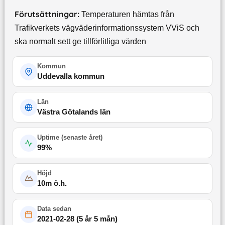
Förutsättningar:
Temperaturen hämtas från
Trafikverkets vägväderinformationssystem VViS och
ska normalt sett ge tillförlitliga värden
Kommun
Uddevalla kommun
Län
Västra Götalands län
Uptime (
senaste året
)
99
%
Höjd
10
m ö.h.
Data sedan
2021-02-28
(
5 år 5 mån
)