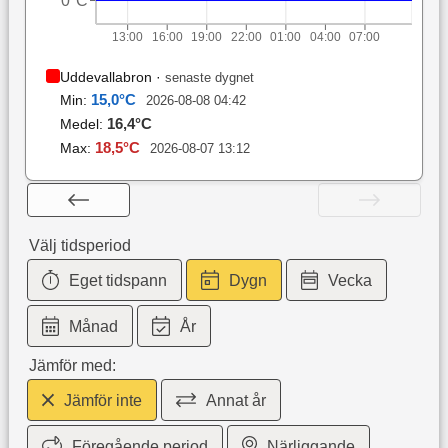
0°C
13:00
16:00
19:00
22:00
01:00
04:00
07:00
Uddevallabron
·
senaste dygnet
15,0
°C
Min:
2026-08-08 04:42
16,4
°C
Medel:
18,5
°C
Max:
2026-08-07 13:12
Välj tidsperiod
Eget tidspann
Dygn
Vecka
Månad
År
Jämför med:
Jämför inte
Annat år
Föregående period
Närliggande