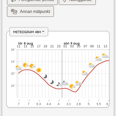
Annan mätpunkt
METEOGRAM 48H
›
lör 8 aug: 21,3 till 14,9 grader: ingen nederbörd: upp till 7 
lör 8 aug
sön 9 aug
11
13
15
17
19
21
23
01
03
05
07
09
11
13
15
28°
24°
20°
16°
↓
↓
↓
↓
↓
↓
↓
↓
↓
↓
7
7
6.3
4.4
4
3.1
2.8
5
5.5
6.9