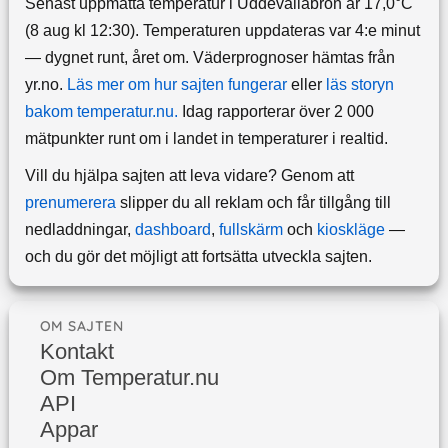
Senast uppmätta temperatur i Uddevallabron är 17,0°C
(8 aug kl 12:30). Temperaturen uppdateras var 4:e minut
— dygnet runt, året om.
Väderprognoser hämtas från
yr.no.
Läs mer om hur sajten fungerar
eller
läs storyn
bakom temperatur.nu.
Idag rapporterar över 2 000
mätpunkter runt om i landet in temperaturer i realtid.
Vill du hjälpa sajten att leva vidare? Genom att
prenumerera
slipper du all reklam och får tillgång till
nedladdningar,
dashboard
,
fullskärm
och
kioskläge
—
och du gör det möjligt att fortsätta utveckla sajten.
OM SAJTEN
Kontakt
Om Temperatur.nu
API
Appar