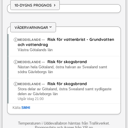
›
10-DYGNS PROGNOS
VÄDERVARNINGAR
›
Risk för vattenbrist - Grundvatten
MEDDELANDE
—
och vattendrag
Västra Götalands län
Risk för skogsbrand
MEDDELANDE
—
Nästan hela Götaland, östra halvan av Svealand samt
södra Gävleborgs län
Risk för skogsbrand
MEDDELANDE
—
Stora delar av Götaland, östra Svealand samt sydligaste
delen av Gävleborgs län
Utgår idag 21:00
Källa:
SMHI
Temperaturen i Uddevallabron hämtas från Trafikverket.
Prognosdata och ikoner från YR.no