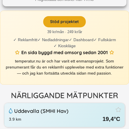
Stöd projektet
39 kr/mån · 249 kr/år
✓
Reklamfritt
✓
Nedladdningar
✓
Dashboard
✓
Fullskärm
✓
Kioskläge
En sida byggd med omsorg sedan 2001
temperatur.nu är och har varit ett enmansprojekt. Som
prenumerant får du en reklamfri upplevelse med extra funktioner
— och jag kan fortsätta utveckla sidan med passion.
NÄRLIGGANDE MÄTPUNKTER
Uddevalla (SMHI Hav)
19,4
°C
3.9
km