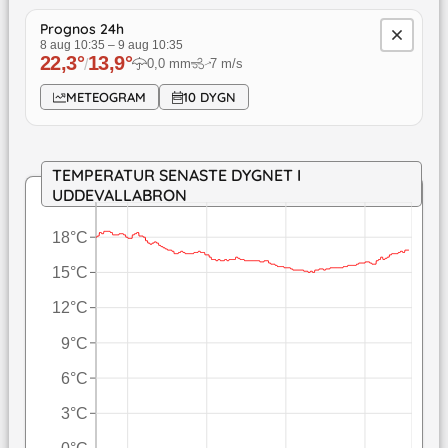
Prognos 24h
8 aug 10:35
–
9 aug 10:35
22,3
°
13,9
°
/
0,0
mm
7
m/s
↓
METEOGRAM
10 DYGN
TEMPERATUR SENASTE DYGNET I
UDDEVALLABRON
18°C
15°C
12°C
9°C
6°C
3°C