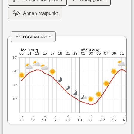
Annan mätpunkt
METEOGRAM 48H
›
lör 8 aug: 24,4 till 16,2 grader: ingen nederbörd: upp till 5,
lör 8 aug
sön 9 aug
09
11
13
15
17
19
21
23
01
03
05
07
09
11
13
28°
24°
20°
16°
↓
↓
↓
↓
↓
↓
↓
↓
↓
↓
3.2
4.4
5.6
5.1
3.3
3.3
3.6
4.2
4.2
6.3