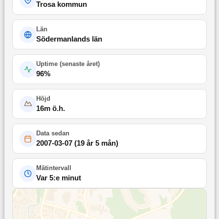
Trosa kommun
Län
Södermanlands län
Uptime (
senaste året
)
96
%
Höjd
16
m ö.h.
Data sedan
2007-03-07
(
19 år 5 mån
)
Mätintervall
Var 5:e minut