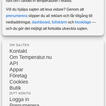
runt om i landet in temperaturer i realtid.
Vill du hjälpa sajten att leva vidare? Genom att
prenumerera
slipper du all reklam och får tillgång till
nedladdningar,
dashboard
,
fullskärm
och
kioskläge
—
och du gör det möjligt att fortsätta utveckla sajten.
OM SAJTEN
Kontakt
Om Temperatur.nu
API
Appar
Företag
Cookies
Butik
DITT KONTO
Logga in
Prenumerera