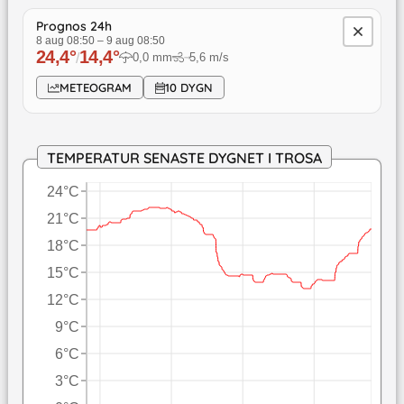
Prognos 24h
8 aug 08:50
–
9 aug 08:50
24,4
°
14,4
°
/
0,0
mm
5,6
m/s
↓
METEOGRAM
10 DYGN
TEMPERATUR SENASTE DYGNET I TROSA
24°C
21°C
18°C
15°C
12°C
9°C
6°C
3°C