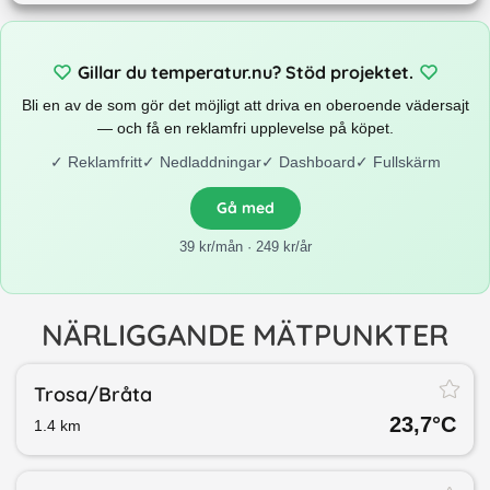
Gillar du temperatur.nu? Stöd projektet.
Bli en av de som gör det möjligt att driva en oberoende vädersajt
— och få en reklamfri upplevelse på köpet.
✓
Reklamfritt
✓
Nedladdningar
✓
Dashboard
✓
Fullskärm
Gå med
39 kr/mån · 249 kr/år
NÄRLIGGANDE MÄTPUNKTER
Trosa/​Bråta
23,7
°C
1.4
km