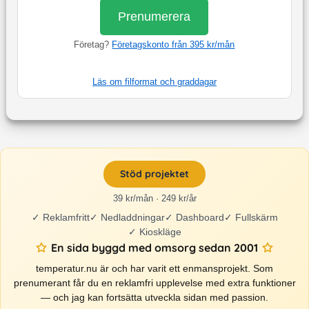
Prenumerera
Företag?
Företagskonto från 395 kr/mån
Läs om filformat och graddagar
Stöd projektet
39 kr/mån · 249 kr/år
✓
Reklamfritt
✓
Nedladdningar
✓
Dashboard
✓
Fullskärm
✓
Kioskläge
En sida byggd med omsorg sedan 2001
temperatur.nu är och har varit ett enmansprojekt. Som
prenumerant får du en reklamfri upplevelse med extra funktioner
— och jag kan fortsätta utveckla sidan med passion.