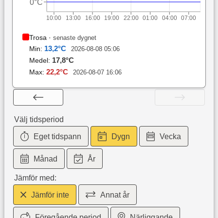
0°C
10:00
13:00
16:00
19:00
22:00
01:00
04:00
07:00
Trosa
·
senaste dygnet
13,2
°C
Min:
2026-08-08 05:06
17,8
°C
Medel:
22,2
°C
Max:
2026-08-07 16:06
Välj tidsperiod
Eget tidspann
Dygn
Vecka
Månad
År
Jämför med:
Jämför inte
Annat år
Föregående period
Närliggande