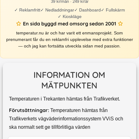
39 kr/mån · 249 kr/år
✓
Reklamfritt
✓
Nedladdningar
✓
Dashboard
✓
Fullskärm
✓
Kioskläge
En sida byggd med omsorg sedan 2001
temperatur.nu är och har varit ett enmansprojekt. Som
prenumerant får du en reklamfri upplevelse med extra funktioner
— och jag kan fortsätta utveckla sidan med passion.
INFORMATION OM
MÄTPUNKTEN
Temperaturen i Trekanten hämtas från Trafikverket.
Förutsättningar:
Temperaturen hämtas från
Trafikverkets vägväderinformationssystem VViS och
ska normalt sett ge tillförlitliga värden