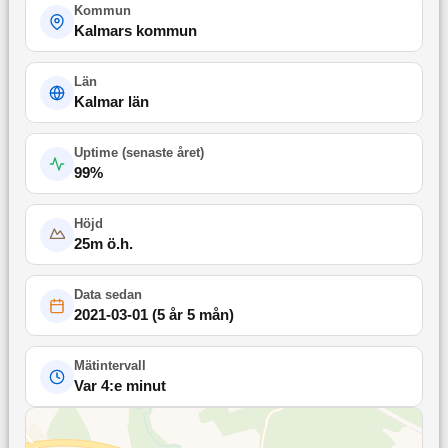
Kommun
Kalmars kommun
Län
Kalmar län
Uptime (
senaste året
)
99
%
Höjd
25
m ö.h.
Data sedan
2021-03-01
(
5 år 5 mån
)
Mätintervall
Var 4:e minut