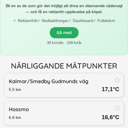
Bli en av de som gör det möjligt att driva en oberoende vädersajt
— och få en reklamfri upplevelse på köpet.
✓
Reklamfritt
✓
Nedladdningar
✓
Dashboard
✓
Fullskärm
Gå med
39 kr/mån · 249 kr/år
NÄRLIGGANDE MÄTPUNKTER
Kalmar/​Smedby Gudmunds väg
17,1
°C
5.5
km
Hossmo
16,6
°C
6.6
km