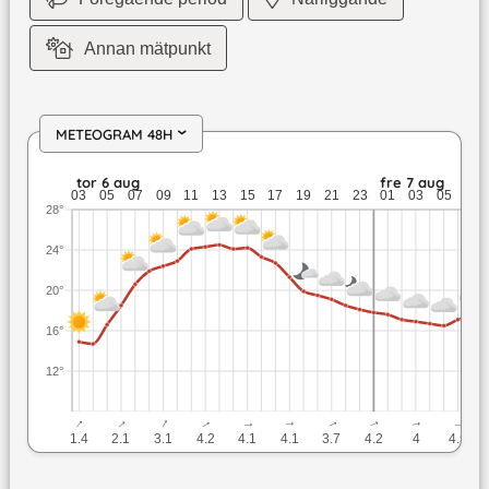
Annan mätpunkt
METEOGRAM 48H
›
tor 6 aug: 24,5 till 14,7 grader: ingen nederbörd: upp till 4,4
tor 6 aug
fre 7 aug
03
05
07
09
11
13
15
17
19
21
23
01
03
05
07
28°
24°
20°
16°
12°
↓
↓
↓
↓
↓
↓
↓
↓
↓
↓
1.4
2.1
3.1
4.2
4.1
4.1
3.7
4.2
4
4.5