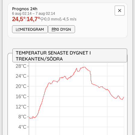
Prognos 24h
6 aug 02:14
–
7 aug 02:14
24,5
°
14,7
°
/
0,0
mm
4,5
m/s
↓
METEOGRAM
10 DYGN
TEMPERATUR SENASTE DYGNET I
TREKANTEN/SÖDRA
28°C
24°C
20°C
16°C
12°C
8°C
4°C