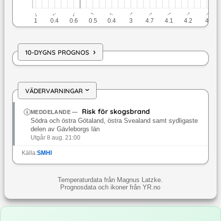
↓
↓
↓
↓
↓
↓
↓
↓
↓
↓
1
0.4
0.6
0.5
0.4
3
4.7
4.1
4.2
4
›
10-DYGNS PROGNOS
VÄDERVARNINGAR
›
Risk för skogsbrand
MEDDELANDE
—
Södra och östra Götaland, östra Svealand samt sydligaste
delen av Gävleborgs län
Utgår 8 aug. 21:00
Källa:
SMHI
Temperaturdata från Magnus Latzke.
Prognosdata och ikoner från YR.no