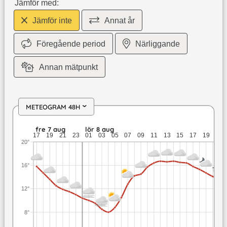
Jämför med:
Jämför inte
Annat år
Föregående period
Närliggande
Annan mätpunkt
METEOGRAM 48H
›
fre 7 aug: 15,8 till 11 grader: ingen nederbörd: upp till 1,1 
fre 7 aug
lör 8 aug
17
19
21
23
01
03
05
07
09
11
13
15
17
19
21
20°
16°
12°
8°