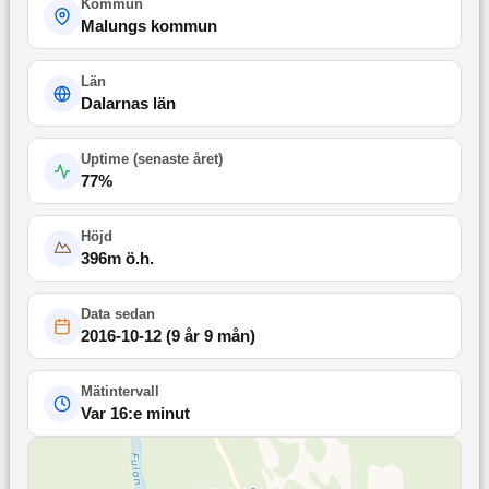
Kommun
Malungs kommun
Län
Dalarnas län
Uptime (
senaste året
)
77
%
Höjd
396
m ö.h.
Data sedan
2016-10-12
(
9 år 9 mån
)
Mätintervall
Var 16:e minut