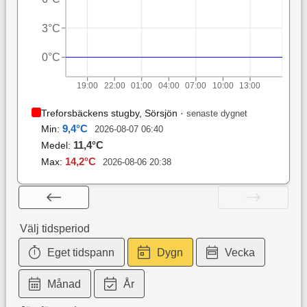
3°C
0°C
19:00
22:00
01:00
04:00
07:00
10:00
13:00
Treforsbäckens stugby, Sörsjön
·
senaste dygnet
9,4
°C
Min:
2026-08-07 06:40
11,4
°C
Medel:
14,2
°C
Max:
2026-08-06 20:38
Välj tidsperiod
Eget tidspann
Dygn
Vecka
Månad
År