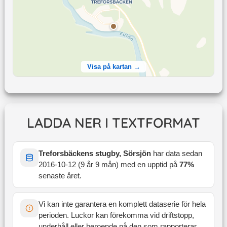
Visa på kartan →
LADDA NER I TEXTFORMAT
Treforsbäckens stugby, Sörsjön
har data sedan
2016-10-12
(
9 år 9 mån
) med en upptid på
77
%
senaste året
.
Vi kan inte garantera en komplett dataserie för hela
perioden. Luckor kan förekomma vid driftstopp,
underhåll eller beroende på den som rapporterar.