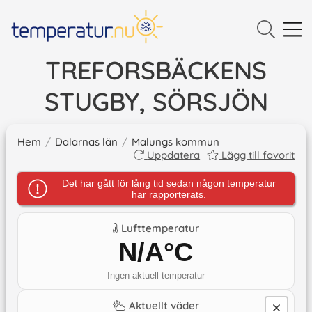
TREFORSBÄCKENS
STUGBY, SÖRSJÖN
Hem
/
Dalarnas län
/
Malungs kommun
Uppdatera
Lägg till favorit
Det har gått för lång tid sedan någon temperatur
har rapporterats.
Lufttemperatur
N/A
°C
Ingen aktuell temperatur
Aktuellt väder