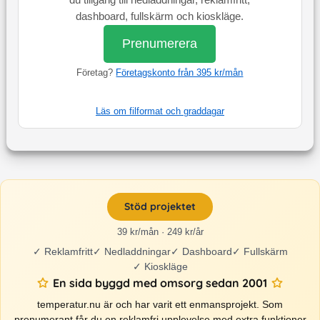
du tillgång till nedladdningar, reklamfritt,
dashboard, fullskärm och kioskläge.
Prenumerera
Företag?
Företagskonto från 395 kr/mån
Läs om filformat och graddagar
Stöd projektet
39 kr/mån · 249 kr/år
✓
Reklamfritt
✓
Nedladdningar
✓
Dashboard
✓
Fullskärm
✓
Kioskläge
En sida byggd med omsorg sedan 2001
temperatur.nu är och har varit ett enmansprojekt. Som
prenumerant får du en reklamfri upplevelse med extra funktioner