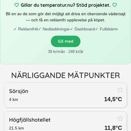
Gillar du temperatur.nu? Stöd projektet.
Bli en av de som gör det möjligt att driva en oberoende vädersajt
— och få en reklamfri upplevelse på köpet.
✓
Reklamfritt
✓
Nedladdningar
✓
Dashboard
✓
Fullskärm
Gå med
39 kr/mån · 249 kr/år
NÄRLIGGANDE MÄTPUNKTER
Sörsjön
14,5
°C
4
km
Högfjällshotellet
11,8
°C
21.5
km