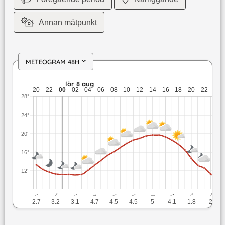
Annan mätpunkt
METEOGRAM 48H
›
fre 7 aug: 13,3 till 11,3 grader: ingen nederbörd: upp till 3,
lör 8 aug
s
20
22
00
02
04
06
08
10
12
14
16
18
20
22
00
28°
24°
20°
16°
12°
↓
↓
↓
↓
↓
↓
↓
↓
↓
↓
2.7
3.2
3.1
4.7
4.5
4.5
5
4.1
1.8
2