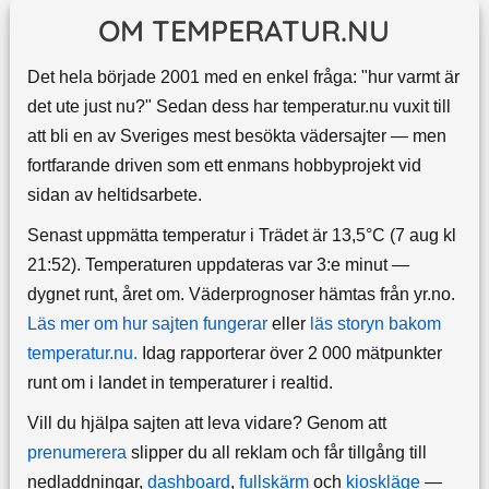
OM TEMPERATUR.NU
Det hela började 2001 med en enkel fråga: "hur varmt är
det ute just nu?" Sedan dess har temperatur.nu vuxit till
att bli en av Sveriges mest besökta vädersajter — men
fortfarande driven som ett enmans hobbyprojekt vid
sidan av heltidsarbete.
Senast uppmätta temperatur i Trädet är 13,5°C (7 aug kl
21:52). Temperaturen uppdateras var 3:e minut —
dygnet runt, året om.
Väderprognoser hämtas från yr.no.
Läs mer om hur sajten fungerar
eller
läs storyn bakom
temperatur.nu.
Idag rapporterar över 2 000 mätpunkter
runt om i landet in temperaturer i realtid.
Vill du hjälpa sajten att leva vidare? Genom att
prenumerera
slipper du all reklam och får tillgång till
nedladdningar,
dashboard
,
fullskärm
och
kioskläge
—