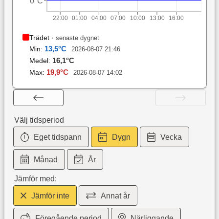
0°C
22:00
01:00
04:00
07:00
10:00
13:00
16:00
Trädet
·
senaste dygnet
13,5
°C
Min:
2026-08-07 21:46
16,1
°C
Medel:
19,9
°C
Max:
2026-08-07 14:02
Välj tidsperiod
Eget tidspann
Dygn
Vecka
Månad
År
Jämför med:
Jämför inte
Annat år
Föregående period
Närliggande