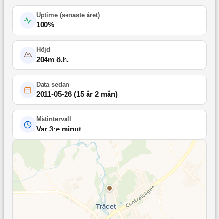
Uptime (
senaste året
)
100
%
Höjd
204
m ö.h.
Data sedan
2011-05-26
(
15 år 2 mån
)
Mätintervall
Var 3:e minut