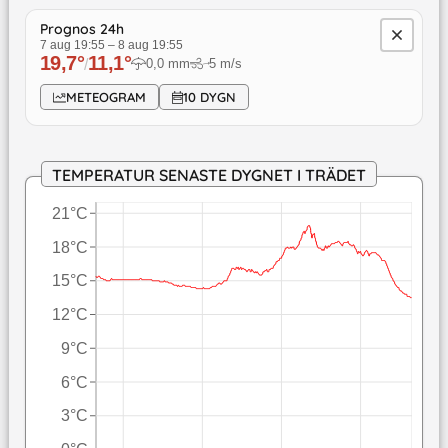
Prognos 24h
7 aug 19:55
–
8 aug 19:55
19,7
°
11,1
°
/
0,0
mm
5
m/s
↓
METEOGRAM
10 DYGN
TEMPERATUR SENASTE DYGNET I TRÄDET
21°C
18°C
15°C
12°C
9°C
6°C
3°C