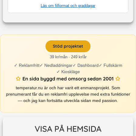
Läs om filformat och graddagar
Stöd projektet
39 kr/mån · 249 kr/år
✓
Reklamfritt
✓
Nedladdningar
✓
Dashboard
✓
Fullskärm
✓
Kioskläge
En sida byggd med omsorg sedan 2001
temperatur.nu är och har varit ett enmansprojekt. Som
prenumerant får du en reklamfri upplevelse med extra funktioner
— och jag kan fortsätta utveckla sidan med passion.
VISA PÅ HEMSIDA