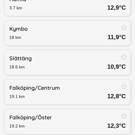
12,9
°C
3.7
km
Kymbo
11,9
°C
18
km
Slättäng
10,9
°C
18.6
km
Falköping/​Centrum
12,8
°C
19.1
km
Falköping/​Öster
12,3
°C
19.2
km