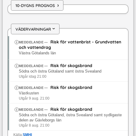
›
10-DYGNS PROGNOS
VÄDERVARNINGAR
›
Risk för vattenbrist - Grundvatten
MEDDELANDE
—
och vattendrag
Västra Götalands län
Risk för skogsbrand
MEDDELANDE
—
Södra och östra Götaland samt östra Svealand
Utgår idag 21:00
Risk för skogsbrand
MEDDELANDE
—
Västkusten
Utgår 9 aug. 21:00
Risk för skogsbrand
MEDDELANDE
—
Södra och östra Götaland, östra Svealand samt sydligaste
delen av Gävleborgs län
Utgår 8 aug. 21:00
Källa:
SMHI