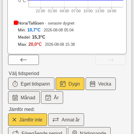
0°C
22:00
01:00
04:00
07:00
10:00
13:00
16:00
Nora/Tallåsen
·
senaste dygnet
10,7
°C
Min:
2026-08-08 05:04
15,3
°C
Medel:
20,0
°C
Max:
2026-08-08 15:38
Välj tidsperiod
Eget tidspann
Dygn
Vecka
Månad
År
Jämför med:
Jämför inte
Annat år
Föregående period
Närliggande