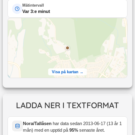
Mätintervall
Var 3:e minut
Visa på kartan →
LADDA NER I TEXTFORMAT
Nora/Tallåsen
har data sedan
2013-06-17
(
13 år 1
mån
) med en upptid på
95
%
senaste året
.