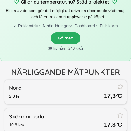
Gillar du temperatur.nu? Stöd projektet.
Bli en av de som gör det möjligt att driva en oberoende vädersajt
— och få en reklamfri upplevelse på köpet.
✓
Reklamfritt
✓
Nedladdningar
✓
Dashboard
✓
Fullskärm
Gå med
39 kr/mån · 249 kr/år
NÄRLIGGANDE MÄTPUNKTER
Nora
17,3
°C
2.3
km
Skärmarboda
17,3
°C
10.8
km