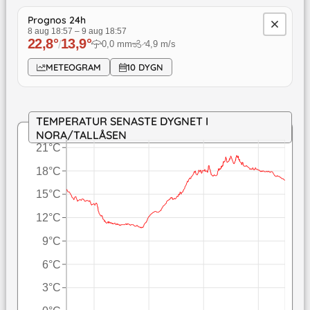
Prognos 24h
8 aug 18:57
–
9 aug 18:57
22,8
°
13,9
°
/
0,0
mm
4,9
m/s
↓
METEOGRAM
10 DYGN
TEMPERATUR SENASTE DYGNET I
NORA/TALLÅSEN
21°C
18°C
15°C
12°C
9°C
6°C
3°C