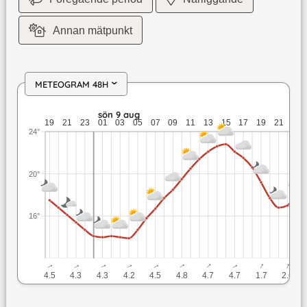
Annan mätpunkt
METEOGRAM 48H
›
lör 8 aug: 17,5 till 14,7 grader: ingen nederbörd: upp till 4,
sön 9 aug
19
21
23
01
03
05
07
09
11
13
15
17
19
21
23
24°
20°
16°
↓
↓
↓
↓
↓
↓
↓
↓
↓
↓
4.5
4.3
4.3
4.2
4.5
4.8
4.7
4.7
1.7
2.6