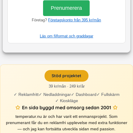
Prenumerera
Företag?
Företagskonto från 395 kr/mån
Läs om filformat och graddagar
Stöd projektet
39 kr/mån · 249 kr/år
✓
Reklamfritt
✓
Nedladdningar
✓
Dashboard
✓
Fullskärm
✓
Kioskläge
En sida byggd med omsorg sedan 2001
temperatur.nu är och har varit ett enmansprojekt. Som
prenumerant får du en reklamfri upplevelse med extra funktioner
— och jag kan fortsätta utveckla sidan med passion.