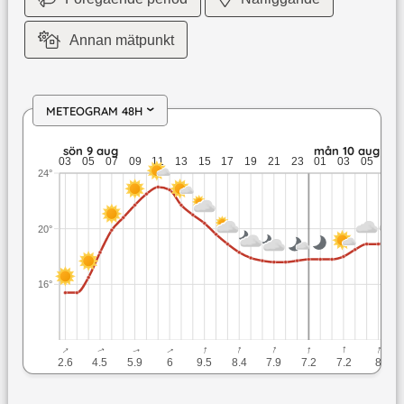
Annan mätpunkt
METEOGRAM 48H
›
sön 9 aug: 23 till 15,4 grader: ingen nederbörd: upp till 9,5 
sön 9 aug
mån 10 aug
03
05
07
09
11
13
15
17
19
21
23
01
03
05
07
24°
20°
16°
↓
↓
↓
↓
↓
↓
↓
↓
↓
↓
2.6
4.5
5.9
6
9.5
8.4
7.9
7.2
7.2
8