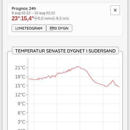
Prognos 24h
9 aug 02:22
–
10 aug 02:22
23
°
15,4
°
/
0,0
mm
9,5
m/s
↓
METEOGRAM
10 DYGN
TEMPERATUR SENASTE DYGNET I SUDERSAND
21°C
18°C
15°C
12°C
9°C
6°C
3°C