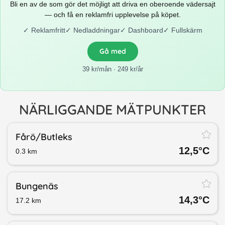
Bli en av de som gör det möjligt att driva en oberoende vädersajt
— och få en reklamfri upplevelse på köpet.
✓
Reklamfritt
✓
Nedladdningar
✓
Dashboard
✓
Fullskärm
Gå med
39 kr/mån · 249 kr/år
NÄRLIGGANDE MÄTPUNKTER
Fårö/​Butleks
12,5
°C
0.3
km
Bungenäs
14,3
°C
17.2
km