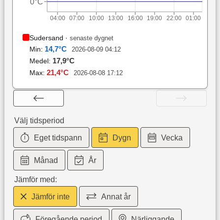
0°C
04:00
07:00
10:00
13:00
16:00
19:00
22:00
01:00
Sudersand
·
senaste dygnet
14,7
°C
Min:
2026-08-09 04:12
17,9
°C
Medel:
21,4
°C
Max:
2026-08-08 17:12
Välj tidsperiod
Eget tidspann
Dygn
Vecka
Månad
År
Jämför med:
Jämför inte
Annat år
Föregående period
Närliggande