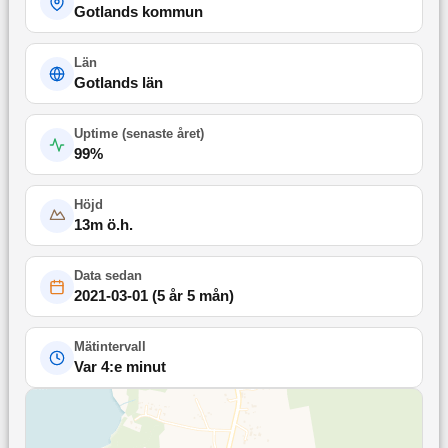
Gotlands kommun
Län
Gotlands län
Uptime (
senaste året
)
99
%
Höjd
13
m ö.h.
Data sedan
2021-03-01
(
5 år 5 mån
)
Mätintervall
Var 4:e minut