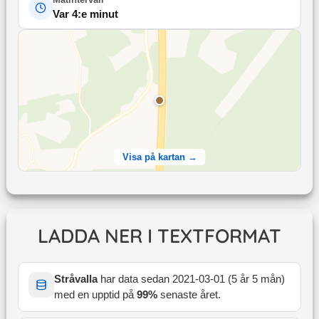
Var 4:e minut
Visa på kartan →
LADDA NER I TEXTFORMAT
Stråvalla
har data sedan
2021-03-01
(
5 år 5 mån
)
med en upptid på
99
%
senaste året
.