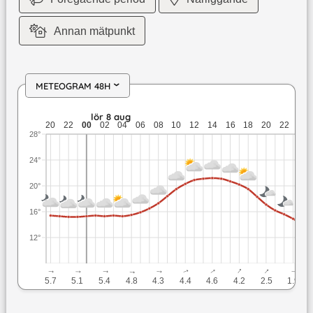
Annan mätpunkt
METEOGRAM 48H
›
fre 7 aug: 15,4 till 15,2 grader: ingen nederbörd: upp till 5,
lör 8 aug
s
20
22
00
02
04
06
08
10
12
14
16
18
20
22
00
28°
24°
20°
16°
12°
↓
↓
↓
↓
↓
↓
↓
↓
↓
↓
5.7
5.1
5.4
4.8
4.3
4.4
4.6
4.2
2.5
1.9