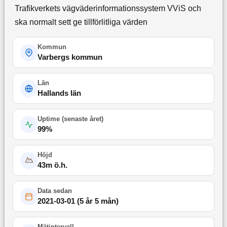
Trafikverkets vägväderinformationssystem VViS och
ska normalt sett ge tillförlitliga värden
Kommun
Varbergs kommun
Län
Hallands län
Uptime (
senaste året
)
99
%
Höjd
43
m ö.h.
Data sedan
2021-03-01
(
5 år 5 mån
)
Mätintervall