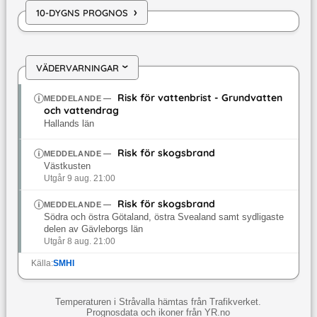
›
10-DYGNS PROGNOS
VÄDERVARNINGAR
›
Risk för vattenbrist - Grundvatten
MEDDELANDE
—
och vattendrag
Hallands län
Risk för skogsbrand
MEDDELANDE
—
Västkusten
Utgår 9 aug. 21:00
Risk för skogsbrand
MEDDELANDE
—
Södra och östra Götaland, östra Svealand samt sydligaste
delen av Gävleborgs län
Utgår 8 aug. 21:00
Källa:
SMHI
Temperaturen i Stråvalla hämtas från Trafikverket.
Prognosdata och ikoner från YR.no