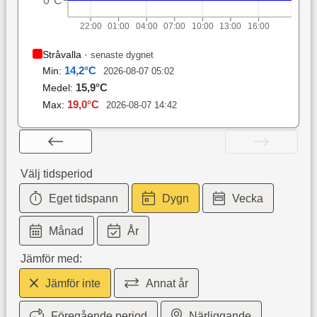
0°C
22:00
01:00
04:00
07:00
10:00
13:00
16:00
Stråvalla
·
senaste dygnet
14,2
°C
Min:
2026-08-07 05:02
15,9
°C
Medel:
19,0
°C
Max:
2026-08-07 14:42
Välj tidsperiod
Eget tidspann
Dygn
Vecka
Månad
År
Jämför med:
Jämför inte
Annat år
Föregående period
Närliggande