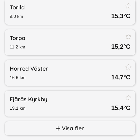
Torild
15,3
°C
9.8
km
Torpa
15,2
°C
11.2
km
Horred Väster
14,7
°C
16.6
km
Fjärås Kyrkby
15,4
°C
19.1
km
Visa fler