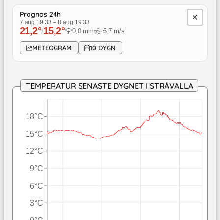
Prognos 24h
7 aug 19:33
–
8 aug 19:33
21,2
°
15,2
°
/
0,0
mm
5,7
m/s
↓
METEOGRAM
10 DYGN
TEMPERATUR SENASTE DYGNET I STRÅVALLA
18°C
15°C
12°C
9°C
6°C
3°C