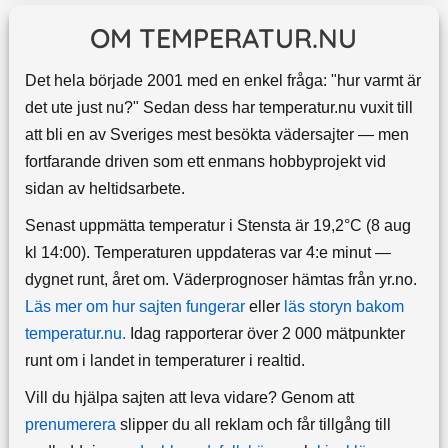
OM TEMPERATUR.NU
Det hela började 2001 med en enkel fråga: "hur varmt är
det ute just nu?" Sedan dess har temperatur.nu vuxit till
att bli en av Sveriges mest besökta vädersajter — men
fortfarande driven som ett enmans hobbyprojekt vid
sidan av heltidsarbete.
Senast uppmätta temperatur i Stensta är 19,2°C (8 aug
kl 14:00). Temperaturen uppdateras var 4:e minut —
dygnet runt, året om.
Väderprognoser hämtas från yr.no.
Läs mer om hur sajten fungerar
eller
läs storyn bakom
temperatur.nu.
Idag rapporterar över 2 000 mätpunkter
runt om i landet in temperaturer i realtid.
Vill du hjälpa sajten att leva vidare? Genom att
prenumerera
slipper du all reklam och får tillgång till