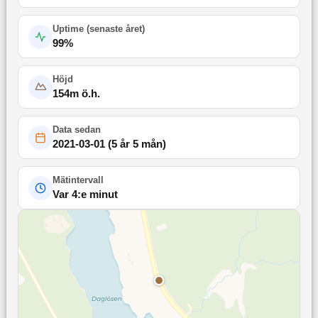
Uptime (
senaste året
)
99
%
Höjd
154
m ö.h.
Data sedan
2021-03-01
(
5 år 5 mån
)
Mätintervall
Var 4:e minut