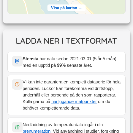
Visa på kartan →
LADDA NER I TEXTFORMAT
Stensta
har data sedan
2021-03-01
(
5 år 5 mån
)
med en upptid på
99
%
senaste året
.
Vi kan inte garantera en komplett dataserie för hela
perioden. Luckor kan förekomma vid driftstopp,
underhåll eller beroende på den som rapporterar.
Kolla gärna på
närliggande mätpunkter
om du
behöver kompletterande data.
Nedladdning av temperaturdata ingår i din
prenumeration
. Vid användning i studier, forskning