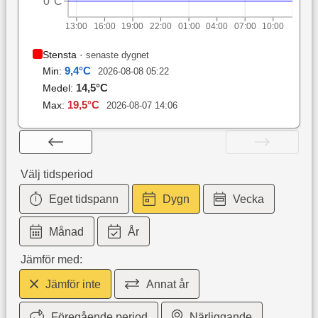
0°C
13:00
16:00
19:00
22:00
01:00
04:00
07:00
10:00
Stensta
·
senaste dygnet
9,4
°C
Min:
2026-08-08 05:22
14,5
°C
Medel:
19,5
°C
Max:
2026-08-07 14:06
Välj tidsperiod
Eget tidspann
Dygn
Vecka
Månad
År
Jämför med:
Jämför inte
Annat år
Föregående period
Närliggande