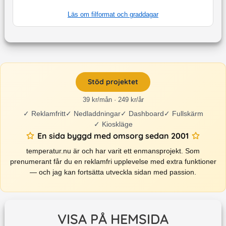
Läs om filformat och graddagar
Stöd projektet
39 kr/mån · 249 kr/år
✓
Reklamfritt
✓
Nedladdningar
✓
Dashboard
✓
Fullskärm
✓
Kioskläge
En sida byggd med omsorg sedan 2001
temperatur.nu är och har varit ett enmansprojekt. Som
prenumerant får du en reklamfri upplevelse med extra funktioner
— och jag kan fortsätta utveckla sidan med passion.
VISA PÅ HEMSIDA