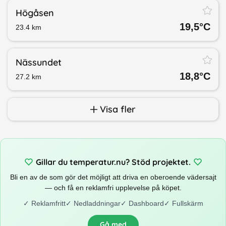
Högåsen
19,5
°C
23.4
km
Nässundet
18,8
°C
27.2
km
Visa fler
Gillar du temperatur.nu? Stöd projektet.
Bli en av de som gör det möjligt att driva en oberoende vädersajt
— och få en reklamfri upplevelse på köpet.
✓
Reklamfritt
✓
Nedladdningar
✓
Dashboard
✓
Fullskärm
Gå med