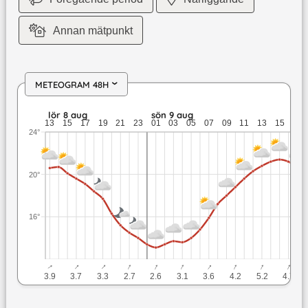
Annan mätpunkt
METEOGRAM 48H
›
lör 8 aug: 20,7 till 14 grader: ingen nederbörd: upp till 4,1 
lör 8 aug
sön 9 aug
13
15
17
19
21
23
01
03
05
07
09
11
13
15
17
24°
20°
16°
↓
↓
↓
↓
↓
↓
↓
↓
↓
↓
3.9
3.7
3.3
2.7
2.6
3.1
3.6
4.2
5.2
4.7