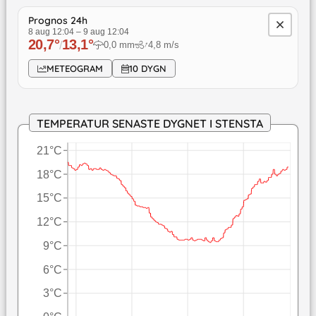
Prognos 24h
8 aug 12:04
–
9 aug 12:04
20,7
°
13,1
°
↓
/
0,0
mm
4,8
m/s
METEOGRAM
10 DYGN
TEMPERATUR SENASTE DYGNET I STENSTA
21°C
18°C
15°C
12°C
9°C
6°C
3°C