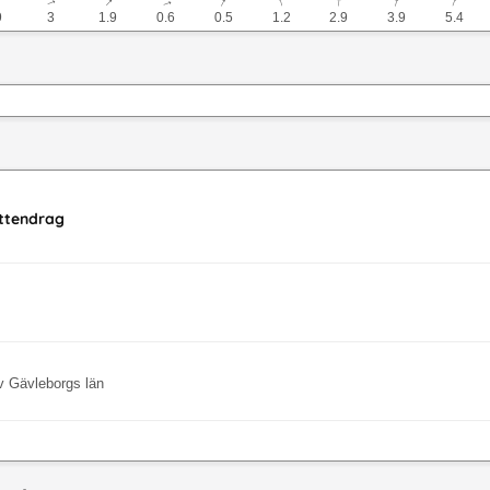
↓
↓
↓
↓
↓
↓
↓
↓
↓
9
3
1.9
0.6
0.5
1.2
2.9
3.9
5.4
attendrag
v Gävleborgs län