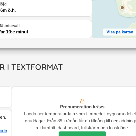
Höjd
26
m ö.h.
ätintervall
Var 10:e minut
Visa på kartan
R I TEXTFORMAT
Prenumeration krävs
Ladda ner temperaturdata som timmedel, dygnsmedel el
den.
graddagar. Från 39 kr/mån får du tillgång till nedladdninga
reklamfritt, dashboard, fullskärm och kioskläge.
ande