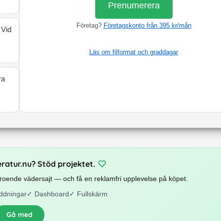
Prenumerera
Företag?
Företagskonto från 395 kr/mån
 Vid
Läs om filformat och graddagar
ra
eratur.nu? Stöd projektet.
beroende vädersajt — och få en reklamfri upplevelse på köpet.
ddningar
✓
Dashboard
✓
Fullskärm
Gå med