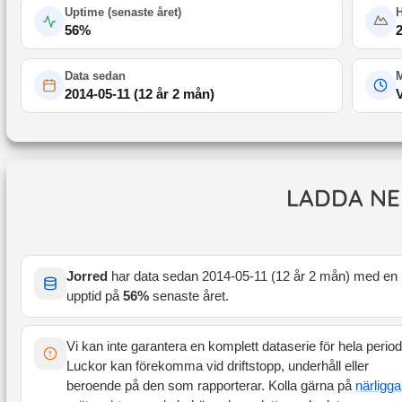
Uptime (
senaste året
)
56
%
Data sedan
M
2014-05-11
(
12 år 2 mån
)
LADDA NE
Jorred
har data sedan
2014-05-11
(
12 år 2 mån
) med en
upptid på
56
%
senaste året
.
Vi kan inte garantera en komplett dataserie för hela perio
Luckor kan förekomma vid driftstopp, underhåll eller
beroende på den som rapporterar. Kolla gärna på
närligg