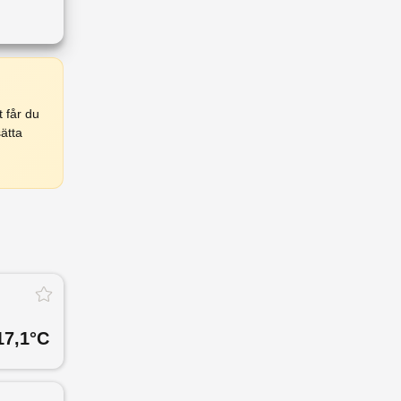
 får du
ätta
17,1
°C