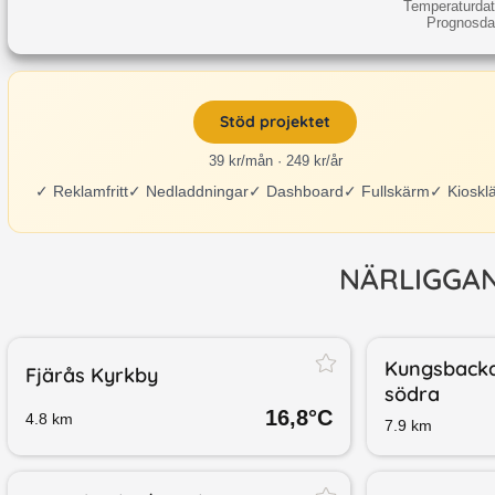
Temperaturdat
Prognosdat
Stöd projektet
39 kr/mån · 249 kr/år
✓
Reklamfritt
✓
Nedladdningar
✓
Dashboard
✓
Fullskärm
✓
Kioskl
NÄRLIGGA
Kungsback
Fjärås Kyrkby
södra
16,8
°C
4.8
km
7.9
km