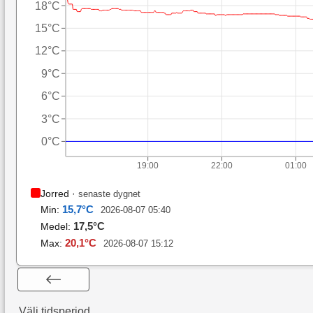
18°C
15°C
12°C
9°C
6°C
3°C
0°C
19:00
22:00
01:00
Jorred
·
senaste dygnet
15,7
°C
Min:
2026-08-07 05:40
17,5
°C
Medel:
20,1
°C
Max:
2026-08-07 15:12
Välj tidsperiod