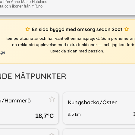
a från Anne-Marie Hutchins.
a och ikoner från YR.no
En sida byggd med omsorg sedan 2001
temperatur.nu är och har varit ett enmansprojekt. Som prenumerant
en reklamfri upplevelse med extra funktioner — och jag kan forts
utveckla sidan med passion.
äge
NDE MÄTPUNKTER
a/​Hammerö
Kungsbacka/​Öster
9.5
km
18,7
°C