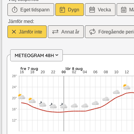
Eget tidspann
Dygn
Vecka
M
Jämför med:
Jämför inte
Annat år
Föregående per
METEOGRAM 48H
›
fre 7 aug: 18,3 till 14,9 grader: ingen nederbörd: upp till 5,1
fre 7 aug
lör 8 aug
16
18
20
22
00
02
04
06
08
10
12
28°
24°
20°
16°
12°