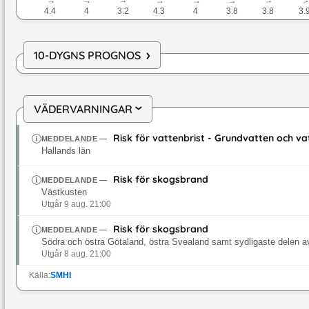
↓
↓
↓
↓
↓
↓
↓
4.4
4
3.2
4.3
4
3.8
3.8
3.
›
10-DYGNS PROGNOS
VÄDERVARNINGAR
›
Risk för vattenbrist - Grundvatten och v
MEDDELANDE
—
Hallands län
Risk för skogsbrand
MEDDELANDE
—
Västkusten
Utgår 9 aug. 21:00
Risk för skogsbrand
MEDDELANDE
—
Södra och östra Götaland, östra Svealand samt sydligaste delen a
Utgår 8 aug. 21:00
Källa:
SMHI