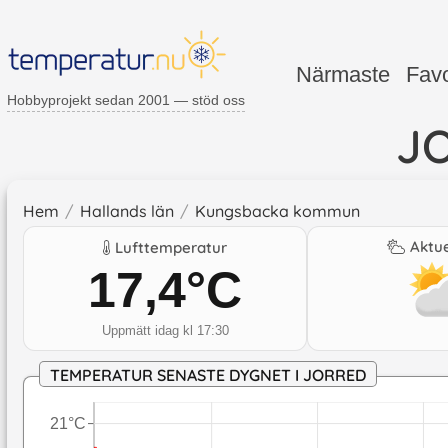
Närmaste
Favo
Hobbyprojekt sedan 2001 — stöd oss
J
Hem
/
Hallands län
/
Kungsbacka kommun
Aktue
Lufttemperatur
17,4
°C
Uppmätt idag kl 17:30
TEMPERATUR SENASTE DYGNET I JORRED
21°C