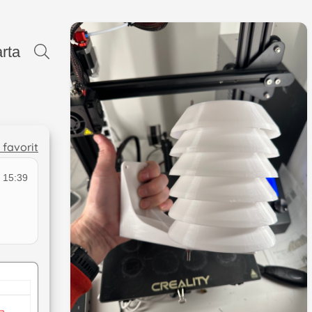
rta
l favorit
 15:39