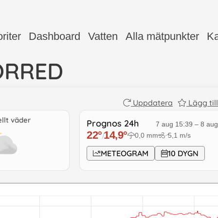
riter
Dashboard
Vatten
Alla mätpunkter
Ka
ORRED
Uppdatera
Lägg til
llt väder
Prognos 24h
7 aug 15:39
–
8 aug
22
°
14,9
°
0,0
mm
5,1
m/s
/
↓
METEOGRAM
10 DYGN