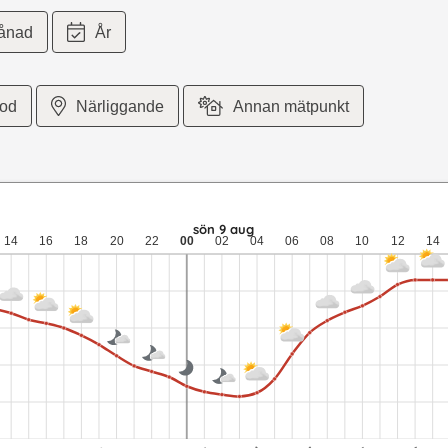
ånad
År
iod
Närliggande
Annan mätpunkt
 meter per sekund vind. lör 8 aug: 22 till 14,7 grader: ingen nede
sön 9 aug
14
16
18
20
22
00
02
04
06
08
10
12
14