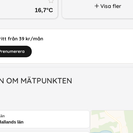
Visa fler
16,7
°C
itt från 39 kr/mån
Prenumerera
N OM MÄTPUNKTEN
Län
Hallands län