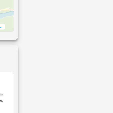
 →
ler
r,