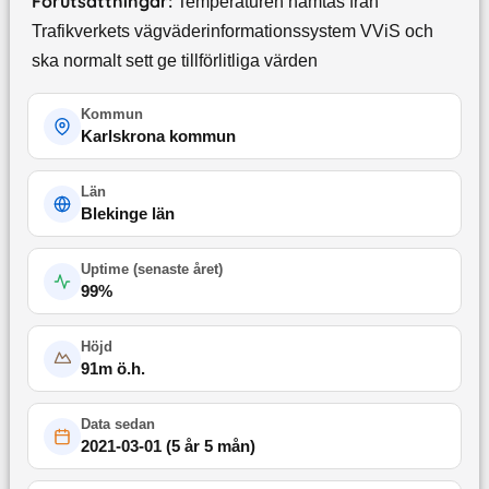
Förutsättningar:
Temperaturen hämtas från
Trafikverkets vägväderinformationssystem VViS och
ska normalt sett ge tillförlitliga värden
Kommun
Karlskrona kommun
Län
Blekinge län
Uptime (
senaste året
)
99
%
Höjd
91
m ö.h.
Data sedan
2021-03-01
(
5 år 5 mån
)