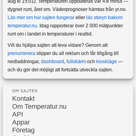
aug kl 15:01). Temperaturen uppdateras var 4:e minut —
dygnet runt, året om.
Väderprognoser hämtas från yr.no.
Läs mer om hur sajten fungerar
eller
läs storyn bakom
temperatur.nu.
Idag rapporterar över 2 000 mätpunkter
runt om i landet in temperaturer i realtid.
Vill du hjälpa sajten att leva vidare? Genom att
prenumerera
slipper du all reklam och får tillgång till
nedladdningar,
dashboard
,
fullskärm
och
kioskläge
—
och du gör det möjligt att fortsätta utveckla sajten.
OM SAJTEN
Kontakt
Om Temperatur.nu
API
Appar
Företag