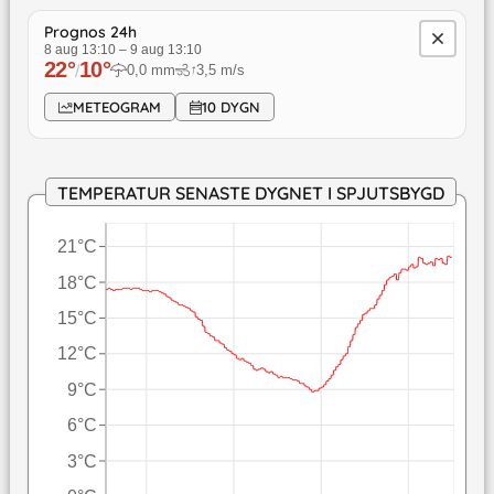
Prognos 24h
8 aug 13:10
–
9 aug 13:10
22
°
10
°
/
0,0
mm
3,5
m/s
↓
METEOGRAM
10 DYGN
TEMPERATUR SENASTE DYGNET I SPJUTSBYGD
21°C
18°C
15°C
12°C
9°C
6°C
3°C