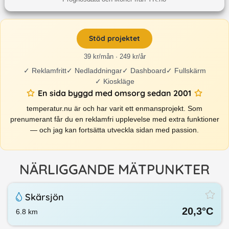
Stöd projektet
39 kr/mån · 249 kr/år
✓
Reklamfritt
✓
Nedladdningar
✓
Dashboard
✓
Fullskärm
✓
Kioskläge
En sida byggd med omsorg sedan 2001
temperatur.nu är och har varit ett enmansprojekt. Som
prenumerant får du en reklamfri upplevelse med extra funktioner
— och jag kan fortsätta utveckla sidan med passion.
NÄRLIGGANDE MÄTPUNKTER
Skärsjön
20,3
°C
6.8
km