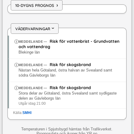
›
10-DYGNS PROGNOS
VÄDERVARNINGAR
›
Risk för vattenbrist - Grundvatten
MEDDELANDE
—
och vattendrag
Blekinge län
Risk för skogsbrand
MEDDELANDE
—
Nästan hela Götaland, östra halvan av Svealand samt
södra Gävleborgs län
Risk för skogsbrand
MEDDELANDE
—
Stora delar av Götaland, östra Svealand samt sydligaste
delen av Gävleborgs län
Utgår idag 21:00
Källa:
SMHI
Temperaturen i Spjutsbygd hämtas från Trafikverket.
Prognosdata och ikoner från YR.no