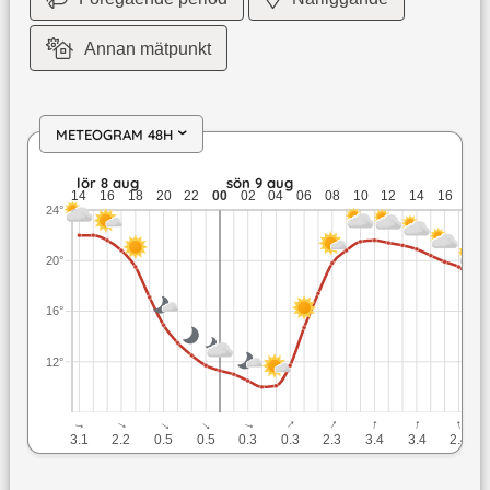
Annan mätpunkt
METEOGRAM 48H
›
lör 8 aug: 22 till 11,7 grader: ingen nederbörd: upp till 3,1 
lör 8 aug
sön 9 aug
14
16
18
20
22
00
02
04
06
08
10
12
14
16
18
24°
20°
16°
12°
↓
↓
↓
↓
↓
↓
↓
↓
↓
↓
3.1
2.2
0.5
0.5
0.3
0.3
2.3
3.4
3.4
2.4