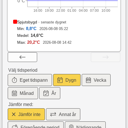
0°C
16:00
19:00
22:00
01:00
04:00
07:00
10:00
Spjutsbygd
·
senaste dygnet
8,8
°C
Min:
2026-08-08 05:22
14,6
°C
Medel:
20,2
°C
Max:
2026-08-08 14:42
Välj tidsperiod
Eget tidspann
Dygn
Vecka
Månad
År
Jämför med:
Jämför inte
Annat år
Föregående period
Närliggande