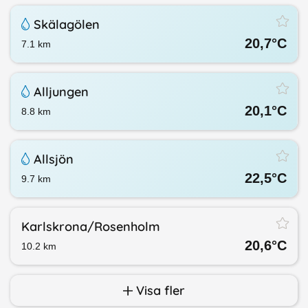
Skälagölen
20,7
°C
7.1
km
Alljungen
20,1
°C
8.8
km
Allsjön
22,5
°C
9.7
km
Karlskrona/​Rosenholm
20,6
°C
10.2
km
Visa fler