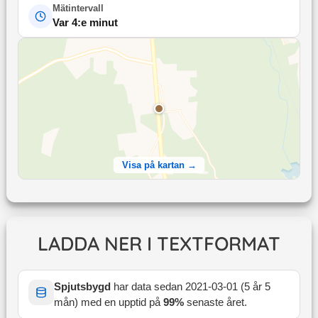
Mätintervall
Var 4:e minut
Visa på kartan →
LADDA NER I TEXTFORMAT
Spjutsbygd
har data sedan
2021-03-01
(
5 år 5
mån
) med en upptid på
99
%
senaste året
.