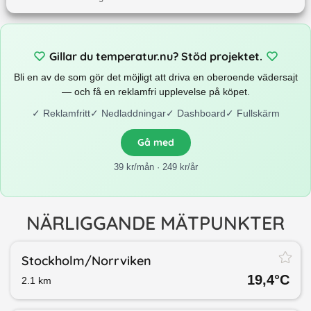
Gillar du temperatur.nu? Stöd projektet.
Bli en av de som gör det möjligt att driva en oberoende vädersajt
— och få en reklamfri upplevelse på köpet.
✓
Reklamfritt
✓
Nedladdningar
✓
Dashboard
✓
Fullskärm
Gå med
39 kr/mån · 249 kr/år
NÄRLIGGANDE MÄTPUNKTER
Stockholm/​Norrviken
19,4
°C
2.1
km