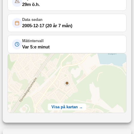
29
m ö.h.
Data sedan
2005-12-17
(
20 år 7 mån
)
Mätintervall
Var 5:e minut
Visa på kartan →