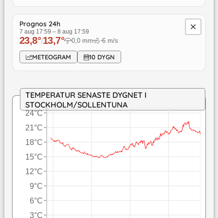
Prognos 24h
7 aug 17:59
–
8 aug 17:59
23,8
°
13,7
°
/
0,0
mm
6
m/s
↓
METEOGRAM
10 DYGN
TEMPERATUR SENASTE DYGNET I
STOCKHOLM/SOLLENTUNA
24°C
21°C
18°C
15°C
12°C
9°C
6°C
3°C