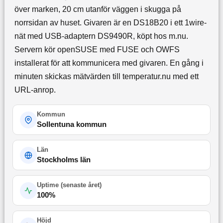
över marken, 20 cm utanför väggen i skugga på
norrsidan av huset. Givaren är en DS18B20 i ett 1wire-
nät med USB-adaptern DS9490R, köpt hos m.nu.
Servern kör openSUSE med FUSE och OWFS
installerat för att kommunicera med givaren. En gång i
minuten skickas mätvärden till temperatur.nu med ett
URL-anrop.
Kommun
Sollentuna kommun
Län
Stockholms län
Uptime (
senaste året
)
100
%
Höjd