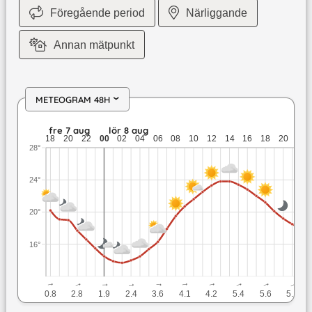
Föregående period
Närliggande
Annan mätpunkt
METEOGRAM 48H
›
fre 7 aug: 20,2 till 15,5 grader: ingen nederbörd: upp till 3 
fre 7 aug
lör 8 aug
18
20
22
00
02
04
06
08
10
12
14
16
18
20
22
28°
24°
20°
16°
↓
↓
↓
↓
↓
↓
↓
↓
↓
↓
0.8
2.8
1.9
2.4
3.6
4.1
4.2
5.4
5.6
5.1