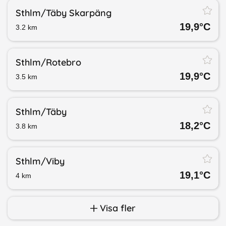
Sthlm/​Täby Skarpäng
19,9
°C
3.2
km
Sthlm/​Rotebro
19,9
°C
3.5
km
Sthlm/​Täby
18,2
°C
3.8
km
Sthlm/​Viby
19,1
°C
4
km
Visa fler