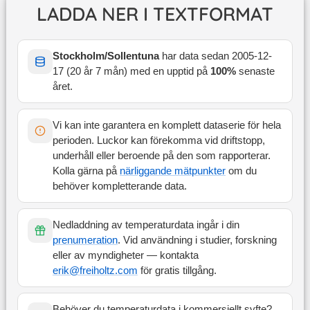
LADDA NER I TEXTFORMAT
Stockholm/Sollentuna
har data sedan
2005-12-
17
(
20 år 7 mån
) med en upptid på
100
%
senaste
året
.
Vi kan inte garantera en komplett dataserie för hela
perioden. Luckor kan förekomma vid driftstopp,
underhåll eller beroende på den som rapporterar.
Kolla gärna på
närliggande mätpunkter
om du
behöver kompletterande data.
Nedladdning av temperaturdata ingår i din
prenumeration
. Vid användning i studier, forskning
eller av myndigheter — kontakta
erik@freiholtz.com
för gratis tillgång.
Behöver du temperaturdata i kommersiellt syfte?