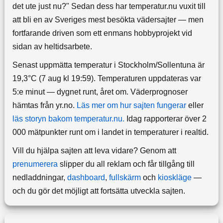
det ute just nu?" Sedan dess har temperatur.nu vuxit till
att bli en av Sveriges mest besökta vädersajter — men
fortfarande driven som ett enmans hobbyprojekt vid
sidan av heltidsarbete.
Senast uppmätta temperatur i Stockholm/Sollentuna är
19,3°C (7 aug kl 19:59). Temperaturen uppdateras var
5:e minut — dygnet runt, året om.
Väderprognoser
hämtas från yr.no.
Läs mer om hur sajten fungerar
eller
läs storyn bakom temperatur.nu.
Idag rapporterar över 2
000 mätpunkter runt om i landet in temperaturer i realtid.
Vill du hjälpa sajten att leva vidare? Genom att
prenumerera
slipper du all reklam och får tillgång till
nedladdningar,
dashboard
,
fullskärm
och
kioskläge
—
och du gör det möjligt att fortsätta utveckla sajten.