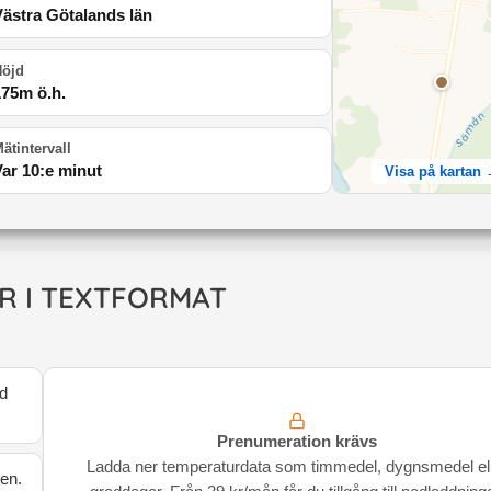
Västra Götalands län
Höjd
175
m ö.h.
ätintervall
Var 10:e minut
Visa på kartan
R I TEXTFORMAT
d
Prenumeration krävs
Ladda ner temperaturdata som timmedel, dygnsmedel el
den.