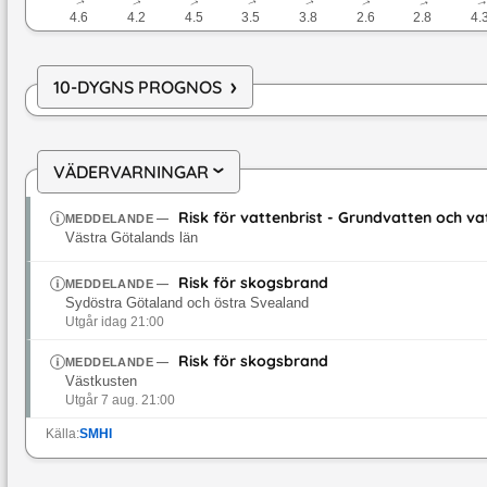
↓
↓
↓
↓
↓
↓
↓
4.6
4.2
4.5
3.5
3.8
2.6
2.8
4.
›
10-DYGNS PROGNOS
VÄDERVARNINGAR
›
Risk för vattenbrist - Grundvatten och v
MEDDELANDE
—
Västra Götalands län
Risk för skogsbrand
MEDDELANDE
—
Sydöstra Götaland och östra Svealand
Utgår idag 21:00
Risk för skogsbrand
MEDDELANDE
—
Västkusten
Utgår 7 aug. 21:00
Källa:
SMHI