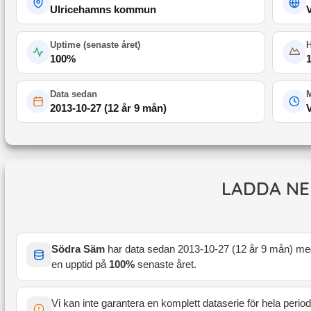
Ulricehamns kommun
Uptime (
senaste året
)
100
%
Data sedan
M
2013-10-27
(
12 år 9 mån
)
LADDA NE
Södra Säm
har data sedan
2013-10-27
(
12 år 9 mån
) me
en upptid på
100
%
senaste året
.
Vi kan inte garantera en komplett dataserie för hela perio