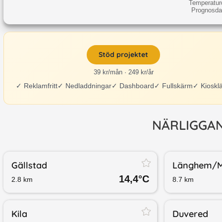
Temperatur
Prognosdat
Stöd projektet
39 kr/mån · 249 kr/år
✓
Reklamfritt
✓
Nedladdningar
✓
Dashboard
✓
Fullskärm
✓
Kioskl
NÄRLIGGA
Gällstad
Länghem/​M
14,4
°C
2.8
km
8.7
km
Kila
Duvered