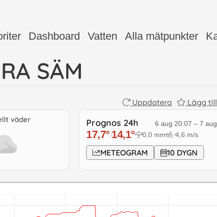
riter
Dashboard
Vatten
Alla mätpunkter
Ka
RA SÄM
Uppdatera
Lägg til
llt väder
Prognos 24h
6 aug 20:07
–
7 aug
17,7
°
14,1
°
0,0
mm
4,6
m/s
/
↓
METEOGRAM
10 DYGN