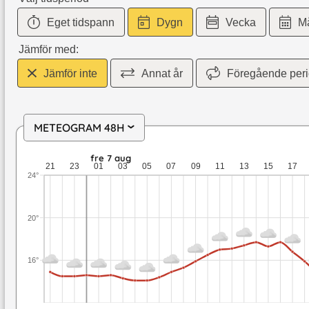
Eget tidspann
Dygn
Vecka
M
Jämför med:
Jämför inte
Annat år
Föregående per
METEOGRAM 48H
›
tor 6 aug: 14,9 till 14,5 grader: ingen nederbörd: upp till 4,6
fre 7 aug
21
23
01
03
05
07
09
11
13
15
17
24°
20°
16°