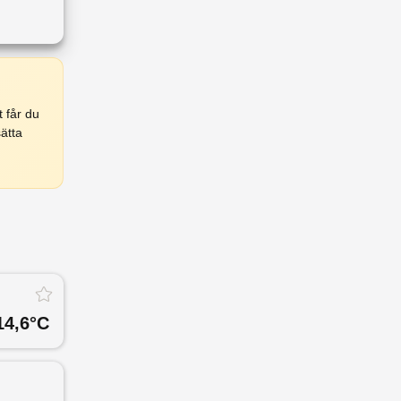
 får du
ätta
14,6
°C