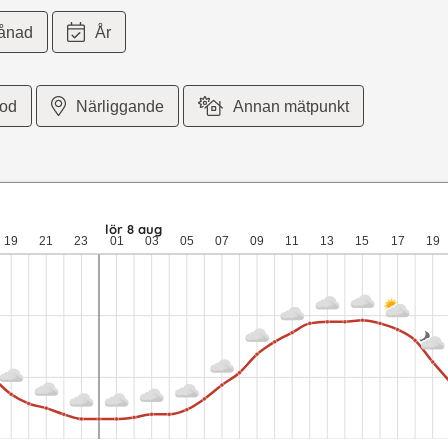
ånad
År
iod
Närliggande
Annan mätpunkt
 meter per sekund vind. fre 7 aug: 17,7 till 13,3 grader: ingen ned
lör 8 aug
19
21
23
01
03
05
07
09
11
13
15
17
19