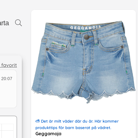
rta
l favorit
 20:07
⛅
Det är milt väder där du är
. Här kommer
produkttips
för barn
baserat på
vädret
.
Geggamoja