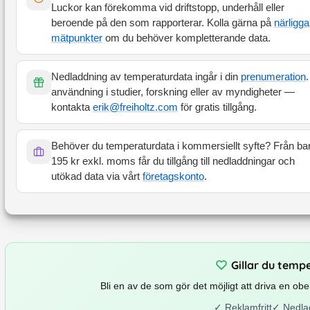
Luckor kan förekomma vid driftstopp, underhåll eller
beroende på den som rapporterar. Kolla gärna på
närligg
mätpunkter
om du behöver kompletterande data.
Nedladdning av temperaturdata ingår i din
prenumeration
.
användning i studier, forskning eller av myndigheter —
kontakta
erik@freiholtz.com
för gratis tillgång.
Behöver du temperaturdata i kommersiellt syfte? Från ba
195 kr exkl. moms får du tillgång till nedladdningar och
utökad data via vårt
företagskonto
.
Gillar du temp
Bli en av de som gör det möjligt att driva en o
✓
Reklamfritt
✓
Nedla