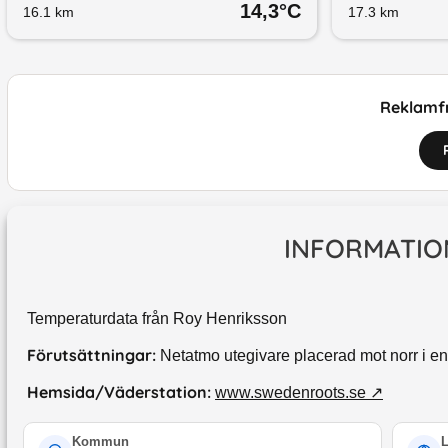
14,3
°C
16.1
km
17.3
km
Reklamfr
INFORMATIO
Temperaturdata från Roy Henriksson
Förutsättningar:
Netatmo utegivare placerad mot norr i e
Hemsida/Väderstation:
www.swedenroots.se
↗
Kommun