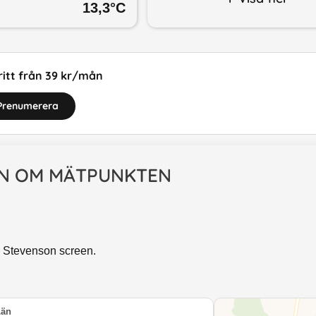
13,3
°C
itt från 39 kr/mån
Prenumerera
N OM MÄTPUNKTEN
n Stevenson screen.
Län