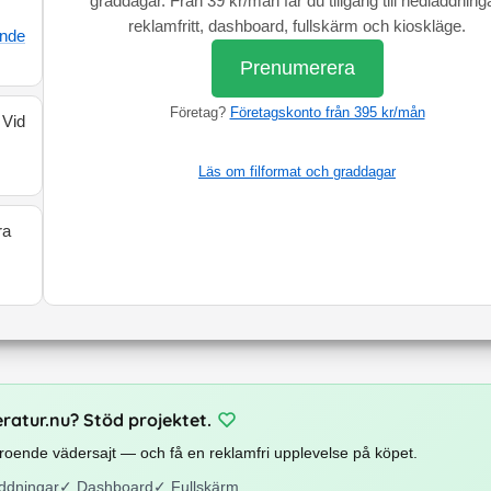
graddagar. Från 39 kr/mån får du tillgång till nedladdninga
reklamfritt, dashboard, fullskärm och kioskläge.
ande
Prenumerera
Företag?
Företagskonto från 395 kr/mån
 Vid
Läs om filformat och graddagar
ra
eratur.nu? Stöd projektet.
beroende vädersajt — och få en reklamfri upplevelse på köpet.
ddningar
✓
Dashboard
✓
Fullskärm