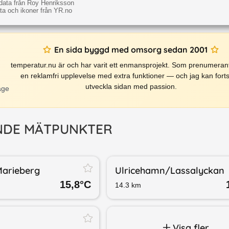
data från Roy Henriksson
a och ikoner från YR.no
En sida byggd med omsorg sedan 2001
temperatur.nu är och har varit ett enmansprojekt. Som prenumerant
en reklamfri upplevelse med extra funktioner — och jag kan forts
utveckla sidan med passion.
äge
NDE MÄTPUNKTER
arieberg
Ulricehamn/​Lassalyckan
15,8
°C
14.3
km
Visa fler