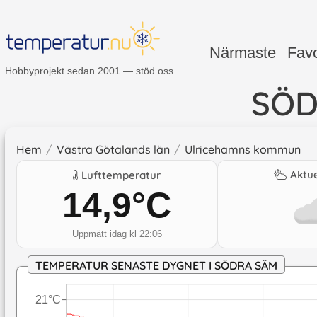
Närmaste
Favo
Hobbyprojekt sedan 2001 — stöd oss
SÖD
Hem
/
Västra Götalands län
/
Ulricehamns kommun
Aktue
Lufttemperatur
14,9
°C
Uppmätt idag kl 22:06
TEMPERATUR SENASTE DYGNET I SÖDRA SÄM
21°C