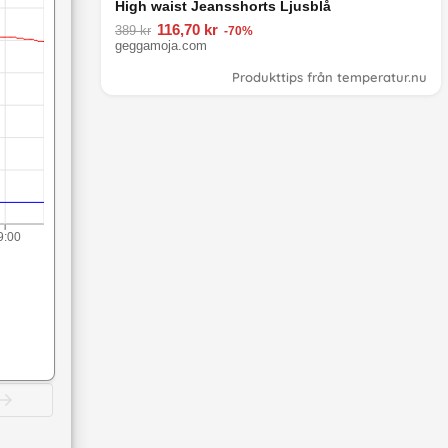
High waist Jeansshorts Ljusblå
116,70 kr
389 kr
-70%
geggamoja.com
Produkttips från temperatur.nu
9:00