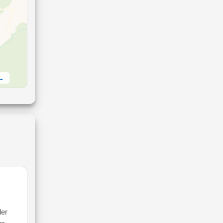
 →
ler