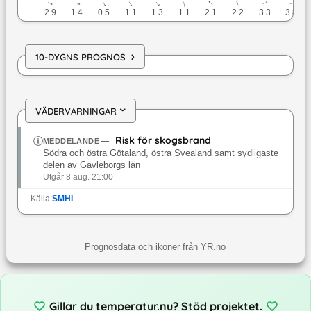
↓
↓
↓
↓
↓
↓
↓
↓
↓
↓
2.9
1.4
0.5
1.1
1.3
1.1
2.1
2.2
3.3
3.8
›
10-DYGNS PROGNOS
VÄDERVARNINGAR
›
Risk för skogsbrand
MEDDELANDE
—
Södra och östra Götaland, östra Svealand samt sydligaste
delen av Gävleborgs län
Utgår 8 aug. 21:00
Källa:
SMHI
Prognosdata och ikoner från YR.no
Gillar du temperatur.nu? Stöd projektet.