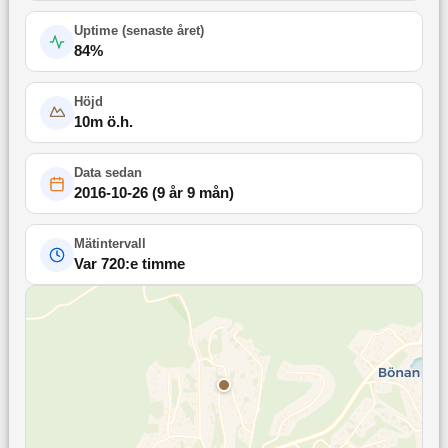
Uptime (
senaste året
)
84
%
Höjd
10
m ö.h.
Data sedan
2016-10-26
(
9 år 9 mån
)
Mätintervall
Var 720:e timme