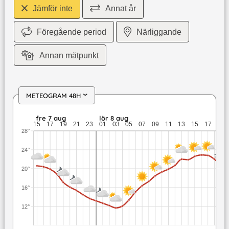
Jämför inte
Annat år
Föregående period
Närliggande
Annan mätpunkt
METEOGRAM 48H
›
fre 7 aug: 20,6 till 13,7 grader: ingen nederbörd: upp till 2,
fre 7 aug
lör 8 aug
15
17
19
21
23
01
03
05
07
09
11
13
15
17
19
28°
24°
20°
16°
12°