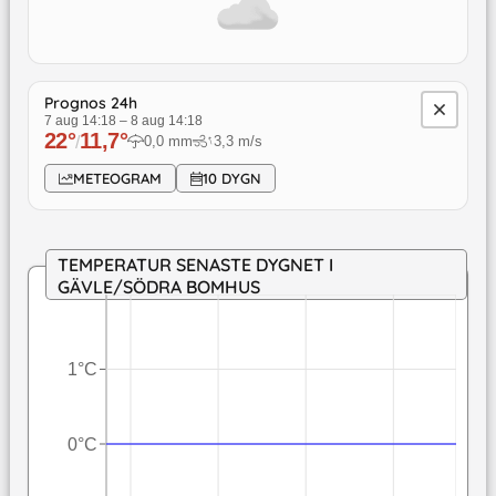
Prognos 24h
7 aug 14:18
–
8 aug 14:18
22
°
11,7
°
↓
/
0,0
mm
3,3
m/s
METEOGRAM
10 DYGN
TEMPERATUR SENASTE DYGNET I
GÄVLE/SÖDRA BOMHUS
1°C
0°C