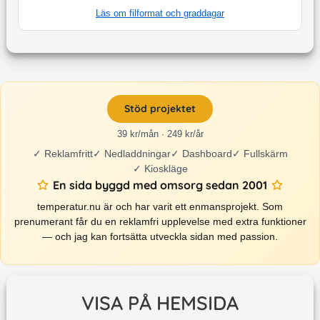
Läs om filformat och graddagar
Stöd projektet
39 kr/mån · 249 kr/år
✓
Reklamfritt
✓
Nedladdningar
✓
Dashboard
✓
Fullskärm
✓
Kioskläge
En sida byggd med omsorg sedan 2001
temperatur.nu är och har varit ett enmansprojekt. Som
prenumerant får du en reklamfri upplevelse med extra funktioner
— och jag kan fortsätta utveckla sidan med passion.
VISA PÅ HEMSIDA