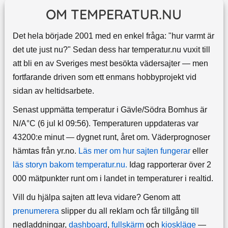
OM TEMPERATUR.NU
Det hela började 2001 med en enkel fråga: "hur varmt är
det ute just nu?" Sedan dess har temperatur.nu vuxit till
att bli en av Sveriges mest besökta vädersajter — men
fortfarande driven som ett enmans hobbyprojekt vid
sidan av heltidsarbete.
Senast uppmätta temperatur i Gävle/Södra Bomhus är
N/A°C (6 jul kl 09:56). Temperaturen uppdateras var
43200:e minut — dygnet runt, året om.
Väderprognoser
hämtas från yr.no.
Läs mer om hur sajten fungerar
eller
läs storyn bakom temperatur.nu.
Idag rapporterar över 2
000 mätpunkter runt om i landet in temperaturer i realtid.
Vill du hjälpa sajten att leva vidare? Genom att
prenumerera
slipper du all reklam och får tillgång till
nedladdningar,
dashboard
,
fullskärm
och
kioskläge
—