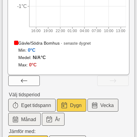
-1°C
16:00
19:00
22:00
01:00
04:00
07:00
10:00
13:00
Gävle/Södra Bomhus
·
senaste dygnet
0
°C
Min:
N/A
°C
Medel:
0
°C
Max:
Välj tidsperiod
Eget tidspann
Dygn
Vecka
Månad
År
Jämför med: