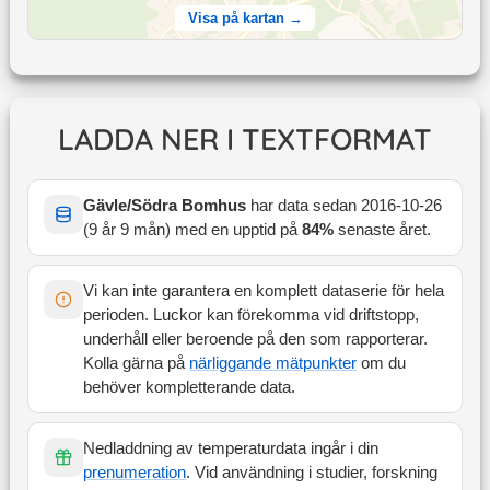
Visa på kartan →
LADDA NER I TEXTFORMAT
Gävle/Södra Bomhus
har data sedan
2016-10-26
(
9 år 9 mån
) med en upptid på
84
%
senaste året
.
Vi kan inte garantera en komplett dataserie för hela
perioden. Luckor kan förekomma vid driftstopp,
underhåll eller beroende på den som rapporterar.
Kolla gärna på
närliggande mätpunkter
om du
behöver kompletterande data.
Nedladdning av temperaturdata ingår i din
prenumeration
. Vid användning i studier, forskning