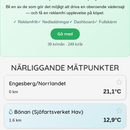
Bli en av de som gör det möjligt att driva en oberoende vädersajt
— och få en reklamfri upplevelse på köpet.
✓
Reklamfritt
✓
Nedladdningar
✓
Dashboard
✓
Fullskärm
Gå med
39 kr/mån · 249 kr/år
NÄRLIGGANDE MÄTPUNKTER
Engesberg/​Norrlandet
21,1
°C
0
km
Bönan (Sjöfartsverket Hav)
12,9
°C
1.6
km