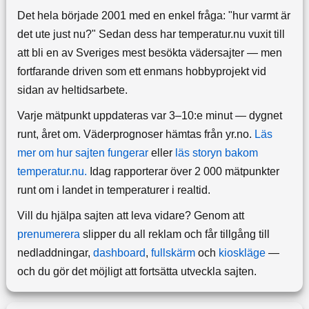
Det hela började 2001 med en enkel fråga: "hur varmt är
det ute just nu?" Sedan dess har temperatur.nu vuxit till
att bli en av Sveriges mest besökta vädersajter — men
fortfarande driven som ett enmans hobbyprojekt vid
sidan av heltidsarbete.
Varje mätpunkt uppdateras var 3–10:e minut — dygnet
runt, året om.
Väderprognoser hämtas från yr.no.
Läs
mer om hur sajten fungerar
eller
läs storyn bakom
temperatur.nu.
Idag rapporterar över 2 000 mätpunkter
runt om i landet in temperaturer i realtid.
Vill du hjälpa sajten att leva vidare? Genom att
prenumerera
slipper du all reklam och får tillgång till
nedladdningar,
dashboard
,
fullskärm
och
kioskläge
—
och du gör det möjligt att fortsätta utveckla sajten.