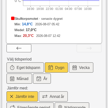
0°C
16:00
19:00
22:00
01:00
04:00
07:00
10:00
Skulltorpsmotet
·
senaste dygnet
14,8
°C
Min:
2026-08-07 05:42
17,0
°C
Medel:
20,3
°C
Max:
2026-08-07 12:42
Välj tidsperiod
Eget tidspann
Dygn
Vecka
Månad
År
Jämför med:
Jämför inte
Annat år
Föregående period
Närliggande