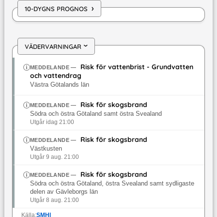
›
10-DYGNS PROGNOS
VÄDERVARNINGAR
›
Risk för vattenbrist - Grundvatten
MEDDELANDE
—
och vattendrag
Västra Götalands län
Risk för skogsbrand
MEDDELANDE
—
Södra och östra Götaland samt östra Svealand
Utgår idag 21:00
Risk för skogsbrand
MEDDELANDE
—
Västkusten
Utgår 9 aug. 21:00
Risk för skogsbrand
MEDDELANDE
—
Södra och östra Götaland, östra Svealand samt sydligaste
delen av Gävleborgs län
Utgår 8 aug. 21:00
Källa:
SMHI