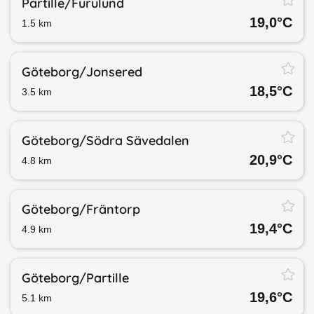
Partille/​Furulund
19,0
°C
1.5
km
Göteborg/​Jonsered
18,5
°C
3.5
km
Göteborg/​Södra Sävedalen
20,9
°C
4.8
km
Göteborg/​Fräntorp
19,4
°C
4.9
km
Göteborg/​Partille
19,6
°C
5.1
km