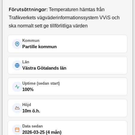
Förutsättningar:
Temperaturen hämtas från
Trafikverkets vägväderinformationssystem VViS och
ska normalt sett ge tillförlitliga värden
Kommun
Partille kommun
Län
Västra Götalands län
Uptime (
sedan start
)
100
%
Höjd
10
m ö.h.
Data sedan
2026-03-25
(
4 mån
)