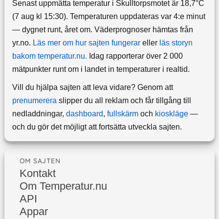
Senast uppmätta temperatur i Skulltorpsmotet är 18,7°C
(7 aug kl 15:30). Temperaturen uppdateras var 4:e minut
— dygnet runt, året om.
Väderprognoser hämtas från
yr.no.
Läs mer om hur sajten fungerar
eller
läs storyn
bakom temperatur.nu.
Idag rapporterar över 2 000
mätpunkter runt om i landet in temperaturer i realtid.
Vill du hjälpa sajten att leva vidare? Genom att
prenumerera
slipper du all reklam och får tillgång till
nedladdningar,
dashboard
,
fullskärm
och
kioskläge
—
och du gör det möjligt att fortsätta utveckla sajten.
OM SAJTEN
Kontakt
Om Temperatur.nu
API
Appar