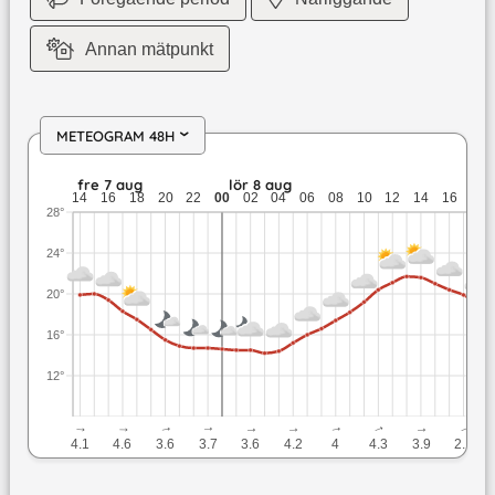
Annan mätpunkt
METEOGRAM 48H
›
fre 7 aug: 20 till 14,7 grader: ingen nederbörd: upp till 4,6 
fre 7 aug
lör 8 aug
14
16
18
20
22
00
02
04
06
08
10
12
14
16
18
28°
24°
20°
16°
12°
↓
↓
↓
↓
↓
↓
↓
↓
↓
↓
4.1
4.6
3.6
3.7
3.6
4.2
4
4.3
3.9
2.1