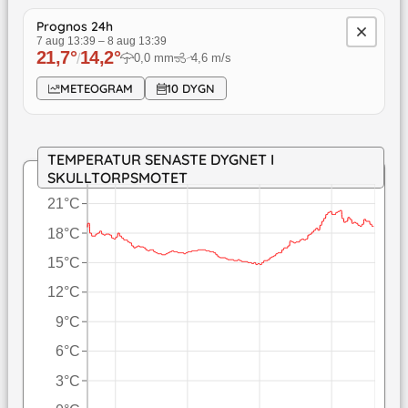
Prognos 24h
7 aug 13:39
–
8 aug 13:39
21,7
°
14,2
°
/
0,0
mm
4,6
m/s
↓
METEOGRAM
10 DYGN
TEMPERATUR SENASTE DYGNET I
SKULLTORPSMOTET
21°C
18°C
15°C
12°C
9°C
6°C
3°C