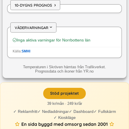
›
10-DYGNS PROGNOS
VÄDERVARNINGAR
›
Inga aktiva varningar för
Norrbottens län
Källa:
SMHI
Temperaturen i Skröven hämtas från Trafikverket.
Prognosdata och ikoner från YR.no
Stöd projektet
39 kr/mån · 249 kr/år
✓
Reklamfritt
✓
Nedladdningar
✓
Dashboard
✓
Fullskärm
✓
Kioskläge
En sida byggd med omsorg sedan 2001