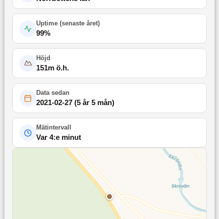
Uptime (
senaste året
)
99
%
Höjd
151
m ö.h.
Data sedan
2021-02-27
(
5 år 5 mån
)
Mätintervall
Var 4:e minut