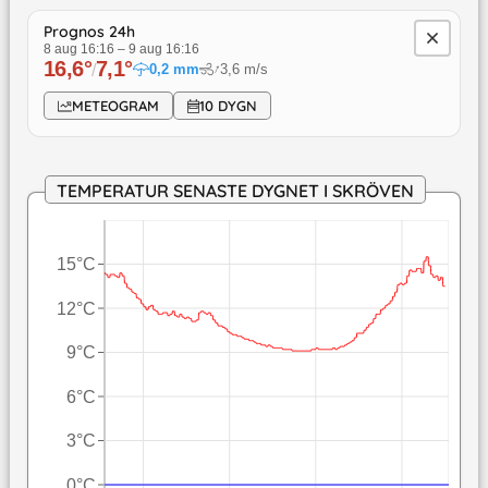
Prognos 24h
8 aug 16:16
–
9 aug 16:16
16,6
°
7,1
°
↓
/
0,2
mm
3,6
m/s
METEOGRAM
10 DYGN
TEMPERATUR SENASTE DYGNET I SKRÖVEN
15°C
12°C
9°C
6°C
3°C
0°C