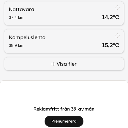
Nattavara
14,2
°C
37.4
km
Kompeluslehto
15,2
°C
38.9
km
Visa fler
Reklamfritt från 39 kr/mån
Prenumerera