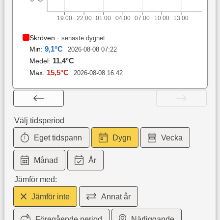
19:00
22:00
01:00
04:00
07:00
10:00
13:00
Skröven
·
senaste dygnet
9,1
°C
Min:
2026-08-08 07:22
11,4
°C
Medel:
15,5
°C
Max:
2026-08-08 16:42
Välj tidsperiod
Eget tidspann
Dygn
Vecka
Månad
År
Jämför med:
Jämför inte
Annat år
Föregående period
Närliggande