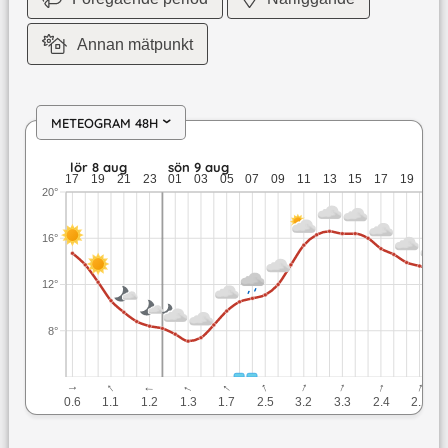
Annan mätpunkt
METEOGRAM 48H
›
lör 8 aug: 14,7 till 8,4 grader: ingen nederbörd: upp till 1,2
lör 8 aug
sön 9 aug
17
19
21
23
01
03
05
07
09
11
13
15
17
19
21
20°
16°
12°
8°
↓
↓
↓
↓
↓
↓
↓
↓
↓
↓
0.6
1.1
1.2
1.3
1.7
2.5
3.2
3.3
2.4
2.1