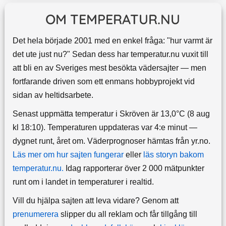
OM TEMPERATUR.NU
Det hela började 2001 med en enkel fråga: "hur varmt är
det ute just nu?" Sedan dess har temperatur.nu vuxit till
att bli en av Sveriges mest besökta vädersajter — men
fortfarande driven som ett enmans hobbyprojekt vid
sidan av heltidsarbete.
Senast uppmätta temperatur i Skröven är 13,0°C (8 aug
kl 18:10). Temperaturen uppdateras var 4:e minut —
dygnet runt, året om.
Väderprognoser hämtas från yr.no.
Läs mer om hur sajten fungerar
eller
läs storyn bakom
temperatur.nu.
Idag rapporterar över 2 000 mätpunkter
runt om i landet in temperaturer i realtid.
Vill du hjälpa sajten att leva vidare? Genom att
prenumerera
slipper du all reklam och får tillgång till