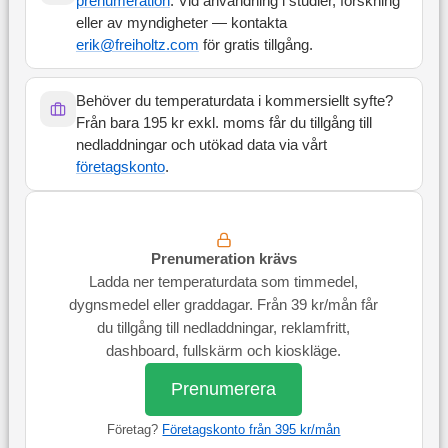
prenumeration
. Vid användning i studier, forskning
eller av myndigheter — kontakta
erik@freiholtz.com
för gratis tillgång.
Behöver du temperaturdata i kommersiellt syfte?
Från bara 195 kr exkl. moms får du tillgång till
nedladdningar och utökad data via vårt
företagskonto
.
Prenumeration krävs
Ladda ner temperaturdata som timmedel,
dygnsmedel eller graddagar. Från 39 kr/mån får
du tillgång till nedladdningar, reklamfritt,
dashboard, fullskärm och kioskläge.
Prenumerera
Företag?
Företagskonto från 395 kr/mån