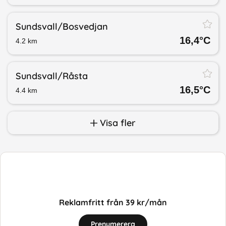
Sundsvall/​Bosvedjan
16,4
°C
4.2
km
Sundsvall/​Råsta
16,5
°C
4.4
km
Visa fler
Reklamfritt från 39 kr/mån
Prenumerera