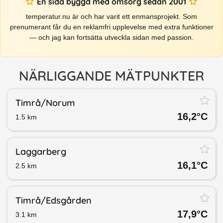
En sida byggd med omsorg sedan 2001
temperatur.nu är och har varit ett enmansprojekt. Som
prenumerant får du en reklamfri upplevelse med extra funktioner
— och jag kan fortsätta utveckla sidan med passion.
NÄRLIGGANDE MÄTPUNKTER
Timrå/​Norum
16,2
°C
1.5
km
Laggarberg
16,1
°C
2.5
km
Timrå/​Edsgården
17,9
°C
3.1
km