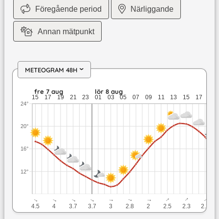
Föregående period
Närliggande
Annan mätpunkt
METEOGRAM 48H
›
fre 7 aug: 17,3 till 11,1 grader: ingen nederbörd: upp till 4,5
fre 7 aug
lör 8 aug
15
17
19
21
23
01
03
05
07
09
11
13
15
17
19
24°
20°
16°
12°
↓
↓
↓
↓
↓
↓
↓
↓
↓
↓
4.5
4
3.7
3.7
3
2.8
2
2.5
2.3
2.2