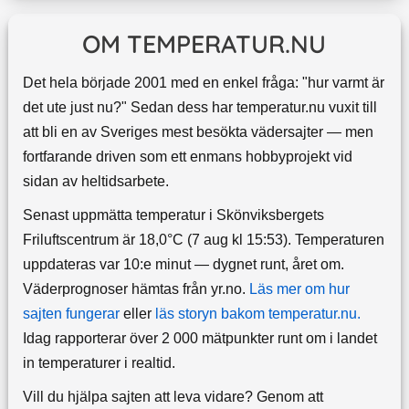
OM TEMPERATUR.NU
Det hela började 2001 med en enkel fråga: "hur varmt är
det ute just nu?" Sedan dess har temperatur.nu vuxit till
att bli en av Sveriges mest besökta vädersajter — men
fortfarande driven som ett enmans hobbyprojekt vid
sidan av heltidsarbete.
Senast uppmätta temperatur i Skönviksbergets
Friluftscentrum är 18,0°C (7 aug kl 15:53). Temperaturen
uppdateras var 10:e minut — dygnet runt, året om.
Väderprognoser hämtas från yr.no.
Läs mer om hur
sajten fungerar
eller
läs storyn bakom temperatur.nu.
Idag rapporterar över 2 000 mätpunkter runt om i landet
in temperaturer i realtid.
Vill du hjälpa sajten att leva vidare? Genom att