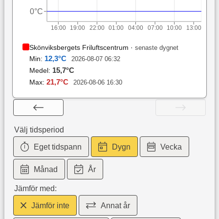
0°C
16:00
19:00
22:00
01:00
04:00
07:00
10:00
13:00
Skönviksbergets Friluftscentrum
·
senaste dygnet
12,3
°C
Min:
2026-08-07 06:32
15,7
°C
Medel:
21,7
°C
Max:
2026-08-06 16:30
Välj tidsperiod
Eget tidspann
Dygn
Vecka
Månad
År
Jämför med:
Jämför inte
Annat år