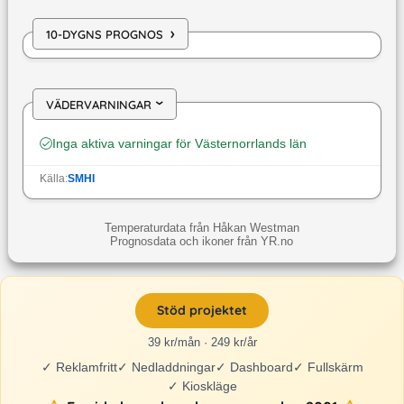
›
10-DYGNS PROGNOS
VÄDERVARNINGAR
›
Inga aktiva varningar för
Västernorrlands län
Källa:
SMHI
Temperaturdata från Håkan Westman
Prognosdata och ikoner från YR.no
Stöd projektet
39 kr/mån · 249 kr/år
✓
Reklamfritt
✓
Nedladdningar
✓
Dashboard
✓
Fullskärm
✓
Kioskläge