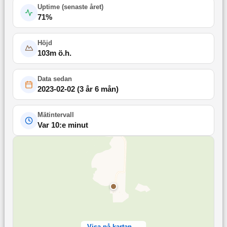
Uptime (
senaste året
)
71
%
Höjd
103
m ö.h.
Data sedan
2023-02-02
(
3 år 6 mån
)
Mätintervall
Var 10:e minut
Visa på kartan →