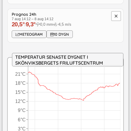
Prognos 24h
7 aug 14:12
–
8 aug 14:12
20,5
°
9,3
°
/
0,0
mm
4,5
m/s
↓
METEOGRAM
10 DYGN
TEMPERATUR SENASTE DYGNET I
SKÖNVIKSBERGETS FRILUFTSCENTRUM
21°C
18°C
15°C
12°C
9°C
6°C
3°C