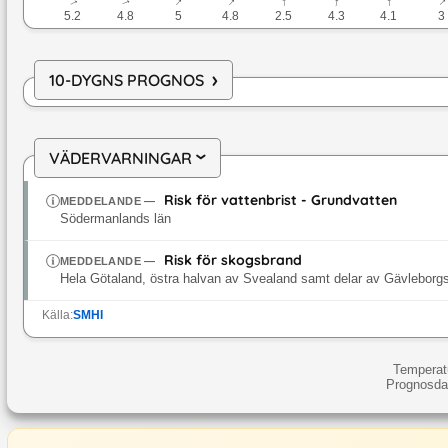
↓
↓
↓
↓
↓
↓
↓
5.2
4.8
5
4.8
2.5
4.3
4.1
3
›
10-DYGNS PROGNOS
VÄDERVARNINGAR
›
Risk för vattenbrist - Grundvatten
MEDDELANDE
—
Södermanlands län
Risk för skogsbrand
MEDDELANDE
—
Hela Götaland, östra halvan av Svealand samt delar av Gävleborgs
Källa:
SMHI
Temperatu
Prognosdat