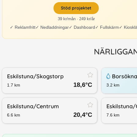
Stöd projektet
39 kr/mån · 249 kr/år
✓
Reklamfritt
✓
Nedladdningar
✓
Dashboard
✓
Fullskärm
✓
Kioskl
NÄRLIGGA
Eskilstuna/​Skogstorp
Borsökna
18,6
°C
1.7
km
3.2
km
Eskilstuna/​Centrum
Eskilstuna
20,4
°C
6.6
km
7.6
km