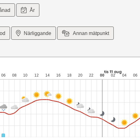
ånad
År
iod
Närliggande
Annan mätpunkt
4 meter per sekund vind. mån 10 aug: 21 till 14,9 grader: 0,6 mm n
tis 11 aug
06
08
10
12
14
16
18
20
22
00
02
04
06