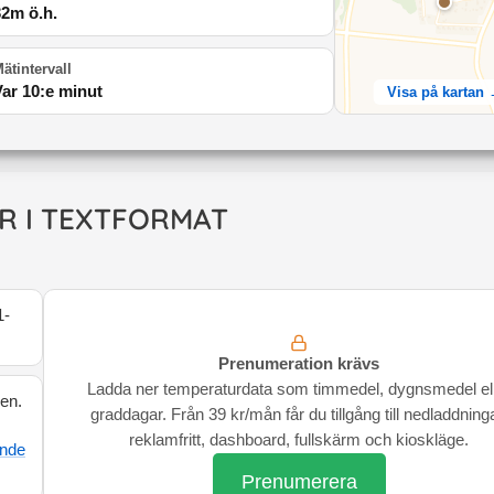
32
m ö.h.
ätintervall
Var 10:e minut
Visa på kartan
R I TEXTFORMAT
1-
Prenumeration krävs
Ladda ner temperaturdata som timmedel, dygnsmedel el
den.
graddagar. Från 39 kr/mån får du tillgång till nedladdninga
reklamfritt, dashboard, fullskärm och kioskläge.
ande
Prenumerera