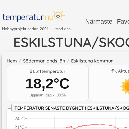
Närmaste
Favo
Hobbyprojekt sedan 2001 — stöd oss
ESKILSTUNA/SKO
Hem
/
Södermanlands län
/
Eskilstuna kommun
Aktue
Lufttemperatur
18,2
°C
Uppmätt idag kl 08:56
TEMPERATUR SENASTE DYGNET I ESKILSTUNA/SKO
24°C
21°C