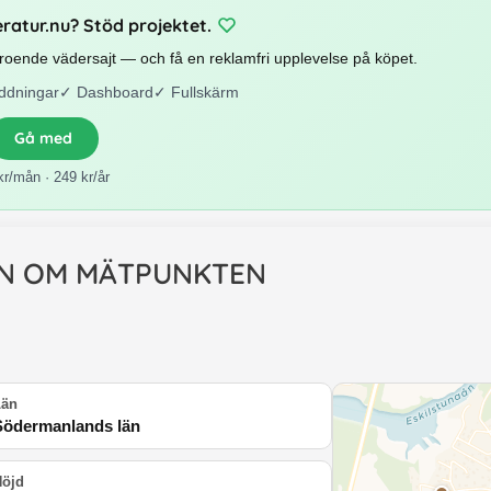
eratur.nu? Stöd projektet.
beroende vädersajt — och få en reklamfri upplevelse på köpet.
ddningar
✓
Dashboard
✓
Fullskärm
Gå med
kr/mån · 249 kr/år
N OM MÄTPUNKTEN
Län
Södermanlands län
Höjd