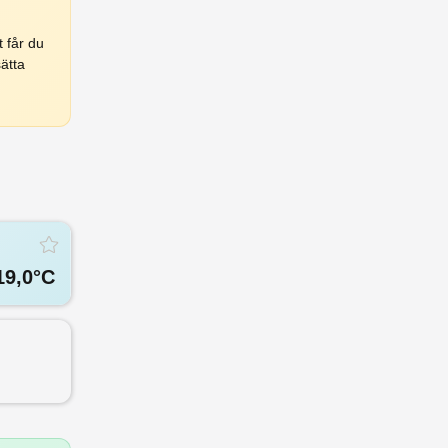
 får du
ätta
19,0
°C