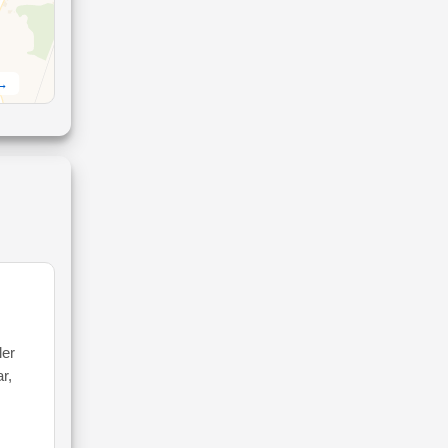
 →
ler
r,