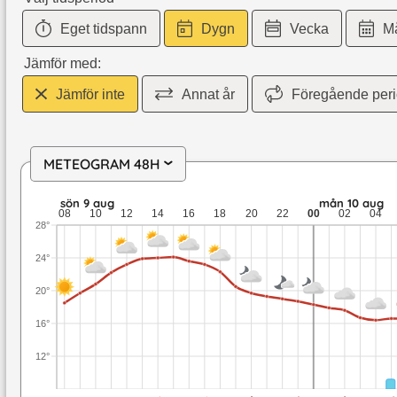
Eget tidspann
Dygn
Vecka
M
Jämför med:
Jämför inte
Annat år
Föregående per
METEOGRAM 48H
›
sön 9 aug: 24,1 till 18,5 grader: ingen nederbörd: upp till 5,
sön 9 aug
mån 10 aug
08
10
12
14
16
18
20
22
00
02
04
28°
24°
20°
16°
12°