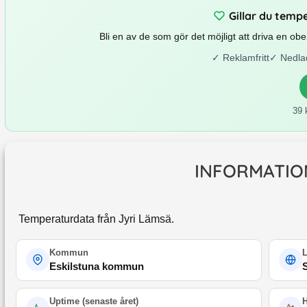
Gillar du temp
Bli en av de som gör det möjligt att driva en o
✓
Reklamfritt
✓
Nedla
39 
INFORMATIO
Temperaturdata från Jyri Lämsä.
Kommun
Eskilstuna kommun
Uptime (
senaste året
)