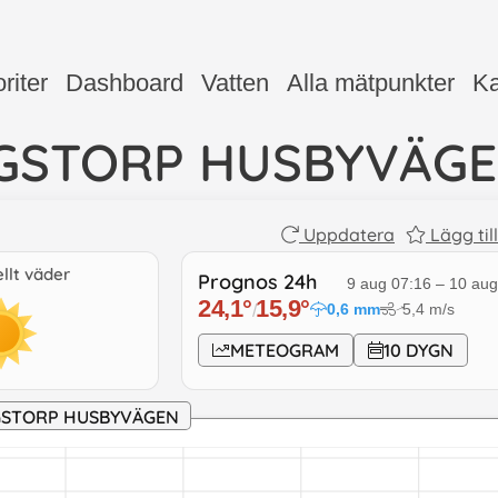
riter
Dashboard
Vatten
Alla mätpunkter
Ka
GSTORP HUSBYVÄG
Uppdatera
Lägg til
llt väder
Prognos 24h
9 aug 07:16
–
10 aug
24,1
°
15,9
°
0,6
mm
5,4
m/s
/
↓
METEOGRAM
10 DYGN
GSTORP HUSBYVÄGEN