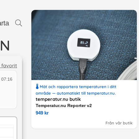
rta
EN
l favorit
 07:16
🌡️ Mät och rapportera temperaturen i ditt
område — automatiskt till temperatur.nu.
temperatur.nu butik
Temperatur.nu Reporter v2
949 kr
Från vår butik