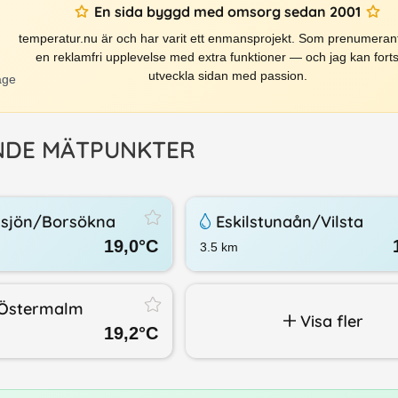
En sida byggd med omsorg sedan 2001
temperatur.nu är och har varit ett enmansprojekt. Som prenumerant
en reklamfri upplevelse med extra funktioner — och jag kan forts
utveckla sidan med passion.
äge
NDE MÄTPUNKTER
sjön/​Borsökna
Eskilstunaån/​Vilsta
19,0
°C
3.5
km
/​Östermalm
Visa fler
19,2
°C