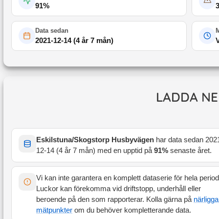
91
%
Data sedan
M
2021-12-14
(
4 år 7 mån
)
LADDA NE
Eskilstuna/Skogstorp Husbyvägen
har data sedan
202
12-14
(
4 år 7 mån
) med en upptid på
91
%
senaste året
.
Vi kan inte garantera en komplett dataserie för hela perio
Luckor kan förekomma vid driftstopp, underhåll eller
beroende på den som rapporterar. Kolla gärna på
närligg
mätpunkter
om du behöver kompletterande data.