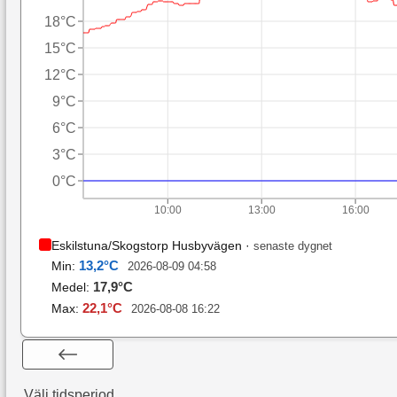
18°C
15°C
12°C
9°C
6°C
3°C
0°C
10:00
13:00
16:00
Eskilstuna/Skogstorp Husbyvägen
·
senaste dygnet
13,2
°C
Min:
2026-08-09 04:58
17,9
°C
Medel:
22,1
°C
Max:
2026-08-08 16:22
Välj tidsperiod