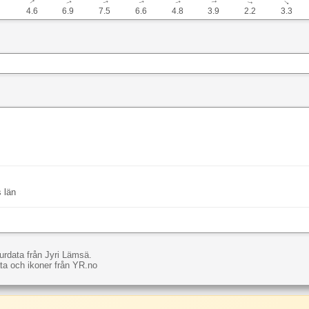
↓
↓
↓
↓
↓
↓
↓
↓
↓
4.6
6.9
7.5
6.6
4.8
3.9
2.2
3.3
 län
rdata från Jyri Lämsä.
a och ikoner från YR.no