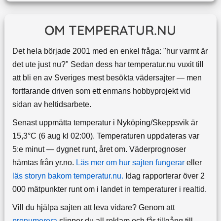
OM TEMPERATUR.NU
Det hela började 2001 med en enkel fråga: "hur varmt är
det ute just nu?" Sedan dess har temperatur.nu vuxit till
att bli en av Sveriges mest besökta vädersajter — men
fortfarande driven som ett enmans hobbyprojekt vid
sidan av heltidsarbete.
Senast uppmätta temperatur i Nyköping/Skeppsvik är
15,3°C (6 aug kl 02:00). Temperaturen uppdateras var
5:e minut — dygnet runt, året om.
Väderprognoser
hämtas från yr.no.
Läs mer om hur sajten fungerar
eller
läs storyn bakom temperatur.nu.
Idag rapporterar över 2
000 mätpunkter runt om i landet in temperaturer i realtid.
Vill du hjälpa sajten att leva vidare? Genom att
prenumerera
slipper du all reklam och får tillgång till