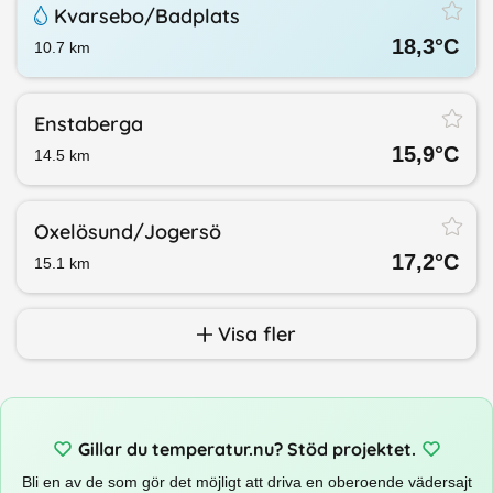
Kvarsebo/​Badplats
18,3
°C
10.7
km
Enstaberga
15,9
°C
14.5
km
Oxelösund/​Jogersö
17,2
°C
15.1
km
Visa fler
Gillar du temperatur.nu? Stöd projektet.
Bli en av de som gör det möjligt att driva en oberoende vädersajt