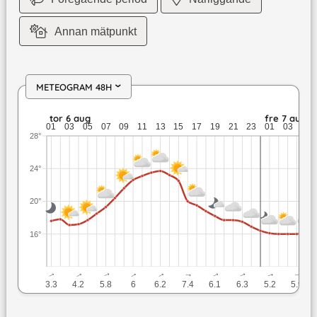
Annan mätpunkt
METEOGRAM 48H
›
tor 6 aug: 23,7 till 16,9 grader: ingen nederbörd: upp till 7,4
tor 6 aug
fre 7 aug
01
03
05
07
09
11
13
15
17
19
21
23
01
03
05
28°
24°
20°
16°
↓
↓
↓
↓
↓
↓
↓
↓
↓
↓
3.3
4.2
5.8
6
6.2
7.4
6.1
6.3
5.2
5.9