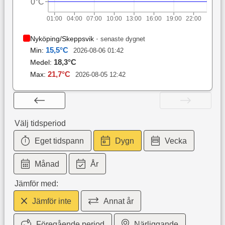
0°C
01:00
04:00
07:00
10:00
13:00
16:00
19:00
22:00
Nyköping/Skeppsvik
·
senaste dygnet
15,5
°C
Min:
2026-08-06 01:42
18,3
°C
Medel:
21,7
°C
Max:
2026-08-05 12:42
Välj tidsperiod
Eget tidspann
Dygn
Vecka
Månad
År
Jämför med:
Jämför inte
Annat år
Föregående period
Närliggande