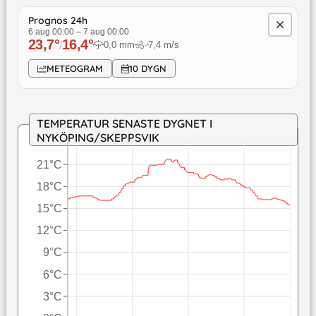
Prognos 24h
6 aug 00:00
–
7 aug 00:00
23,7
°
16,4
°
/
0,0
mm
7,4
m/s
↓
METEOGRAM
10 DYGN
TEMPERATUR SENASTE DYGNET I
NYKÖPING/SKEPPSVIK
21°C
18°C
15°C
12°C
9°C
6°C
3°C