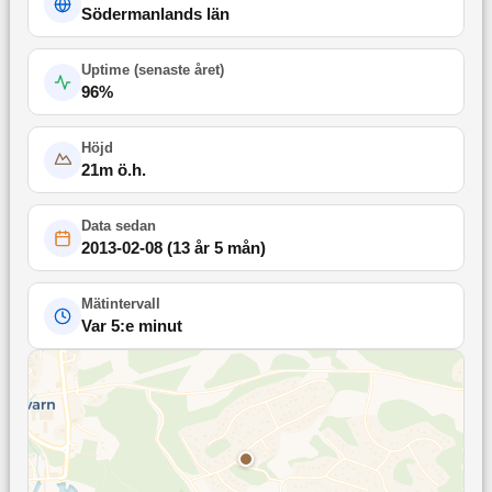
Södermanlands län
Uptime (
senaste året
)
96
%
Höjd
21
m ö.h.
Data sedan
2013-02-08
(
13 år 5 mån
)
Mätintervall
Var 5:e minut