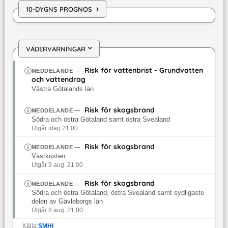
›
10-DYGNS PROGNOS
VÄDERVARNINGAR
›
Risk för vattenbrist - Grundvatten
MEDDELANDE
—
och vattendrag
Västra Götalands län
Risk för skogsbrand
MEDDELANDE
—
Södra och östra Götaland samt östra Svealand
Utgår idag 21:00
Risk för skogsbrand
MEDDELANDE
—
Västkusten
Utgår 9 aug. 21:00
Risk för skogsbrand
MEDDELANDE
—
Södra och östra Götaland, östra Svealand samt sydligaste
delen av Gävleborgs län
Utgår 8 aug. 21:00
Källa:
SMHI