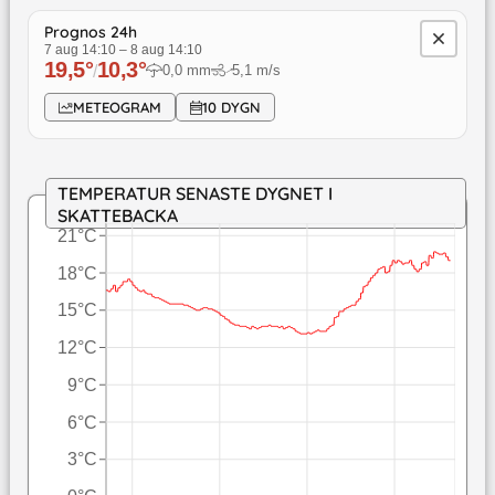
Prognos 24h
7 aug 14:10
–
8 aug 14:10
19,5
°
10,3
°
/
0,0
mm
5,1
m/s
↓
METEOGRAM
10 DYGN
TEMPERATUR SENASTE DYGNET I
SKATTEBACKA
21°C
18°C
15°C
12°C
9°C
6°C
3°C