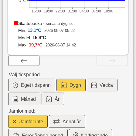
0°C
16:00
19:00
22:00
01:00
04:00
07:00
10:00
Skattebacka
·
senaste dygnet
13,1
°C
Min:
2026-08-07 05:32
15,8
°C
Medel:
19,7
°C
Max:
2026-08-07 14:42
Välj tidsperiod
Eget tidspann
Dygn
Vecka
Månad
År
Jämför med:
Jämför inte
Annat år
Föregående period
Närliggande