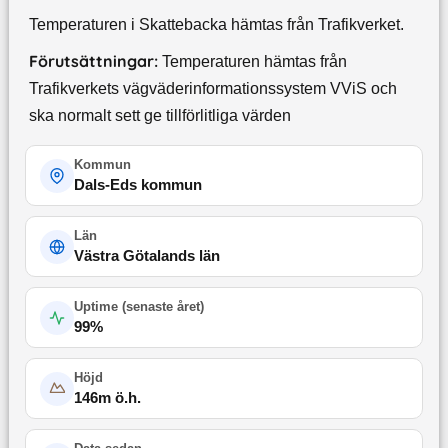
Temperaturen i Skattebacka hämtas från Trafikverket.
Förutsättningar:
Temperaturen hämtas från
Trafikverkets vägväderinformationssystem VViS och
ska normalt sett ge tillförlitliga värden
Kommun
Dals-Eds kommun
Län
Västra Götalands län
Uptime (
senaste året
)
99
%
Höjd
146
m ö.h.