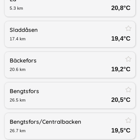
20,8
°C
5.3
km
Sladdåsen
19,4
°C
17.4
km
Bäckefors
19,2
°C
20.6
km
Bengtsfors
20,5
°C
26.5
km
Bengtsfors/​Centralbacken
19,5
°C
26.7
km