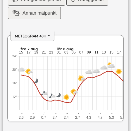
Annan mätpunkt
METEOGRAM 48H
›
fre 7 aug: 18,4 till 10,7 grader: ingen nederbörd: upp till 2,
fre 7 aug
lör 8 aug
15
17
19
21
23
01
03
05
07
09
11
13
15
17
19
24°
20°
16°
12°
↓
↓
↓
↓
↓
↓
↓
↓
↓
↓
2.6
2.9
0.7
2.4
2.4
2.7
4.3
4.7
5.3
5.1