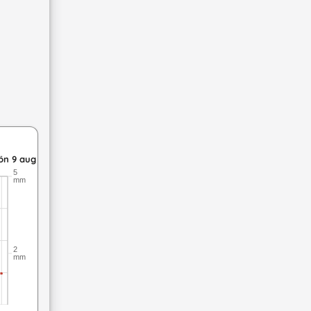
rbörd: upp till 6 meter per sekund vind. sön 9 aug: 12,1 till 11,9 
ön 9 aug
5
mm
2
mm