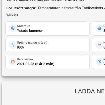
Förutsättningar:
Temperaturen hämtas från Trafikverkets v
värden
Kommun
Ystads kommun
Uptime (
senaste året
)
98
%
Data sedan
M
2021-02-28
(
5 år 5 mån
)
LADDA NE