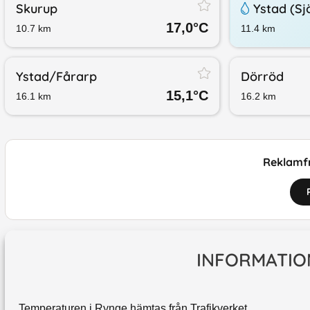
Skurup
Ystad (Sj
17,0
°C
10.7
km
11.4
km
Ystad/​Fårarp
Dörröd
15,1
°C
16.1
km
16.2
km
Reklamfr
INFORMATIO
Temperaturen i Rynge hämtas från Trafikverket.