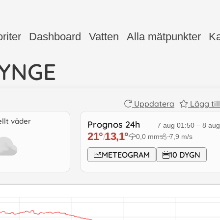
riter
Dashboard
Vatten
Alla mätpunkter
Ka
YNGE
Uppdatera
Lägg til
llt väder
Prognos 24h
7 aug 01:50
–
8 aug
21
°
13,1
°
0,0
mm
7,9
m/s
/
↓
METEOGRAM
10 DYGN