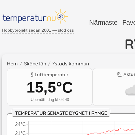
Närmaste
Favo
Hobbyprojekt sedan 2001 — stöd oss
R
Hem
/
Skåne län
/
Ystads kommun
Aktue
Lufttemperatur
15,5
°C
Uppmätt idag kl 03:40
TEMPERATUR SENASTE DYGNET I RYNGE
24°C
21°C