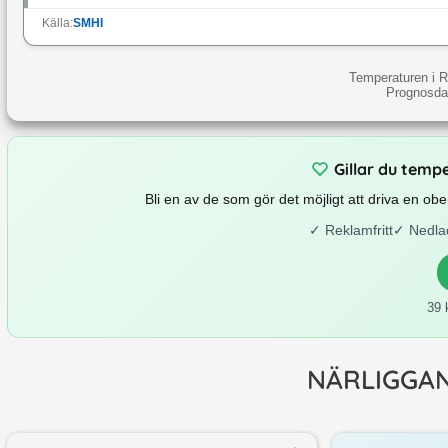
Källa:
SMHI
Temperaturen i R
Prognosdat
Gillar du temp
Bli en av de som gör det möjligt att driva en o
✓
Reklamfritt
✓
Nedla
39 
NÄRLIGGA