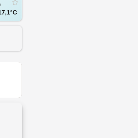
n
17,1
°C