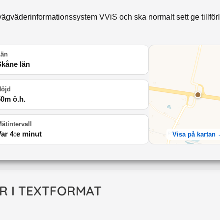
ägväderinformationssystem VViS och ska normalt sett ge tillförli
Län
Skåne län
Höjd
50
m ö.h.
ätintervall
Var 4:e minut
Visa på kartan
R I TEXTFORMAT