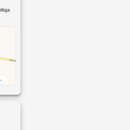
tliga
 →