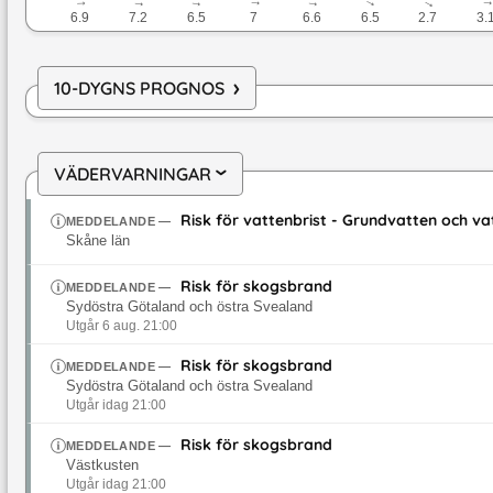
↓
↓
↓
↓
↓
↓
↓
6.9
7.2
6.5
7
6.6
6.5
2.7
3.
›
10-DYGNS PROGNOS
VÄDERVARNINGAR
›
Risk för vattenbrist - Grundvatten och v
MEDDELANDE
—
Skåne län
Risk för skogsbrand
MEDDELANDE
—
Sydöstra Götaland och östra Svealand
Utgår 6 aug. 21:00
Risk för skogsbrand
MEDDELANDE
—
Sydöstra Götaland och östra Svealand
Utgår idag 21:00
Risk för skogsbrand
MEDDELANDE
—
Västkusten
Utgår idag 21:00