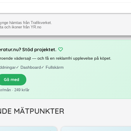
ynge hämtas från Trafikverket.
a och ikoner från YR.no
eratur.nu? Stöd projektet.
beroende vädersajt — och få en reklamfri upplevelse på köpet.
ddningar
✓
Dashboard
✓
Fullskärm
Gå med
kr/mån · 249 kr/år
NDE MÄTPUNKTER