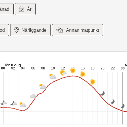
ånad
År
iod
Närliggande
Annan mätpunkt
eter per sekund vind. lör 8 aug: 22,8 till 12,2 grader: ingen nede
lör 8 aug
s
00
02
04
06
08
10
12
14
16
18
20
22
00