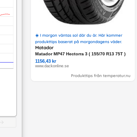
☀️
I morgon väntas sol där du är
. Här kommer
produkttips
baserat på
morgondagens väder
.
Matador
Matador MP47 Hectorra 3 ( 155/70 R13 75T )
1156,43 kr
www.dackonline.se
Produkttips från temperatur.nu