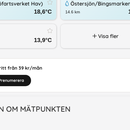
öfartsverket Hav)
Östersjön/​Bingsmarke
18,6
°C
14.6
km
Visa fler
13,9
°C
itt från 39 kr/mån
Prenumerera
N OM MÄTPUNKTEN