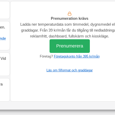
Prenumeration krävs
Ladda ner temperaturdata som timmedel, dygnsmedel el
den.
graddagar. Från 39 kr/mån får du tillgång till nedladdninga
reklamfritt, dashboard, fullskärm och kioskläge.
ande
Prenumerera
Företag?
Företagskonto från 395 kr/mån
 Vid
Läs om filformat och graddagar
ra