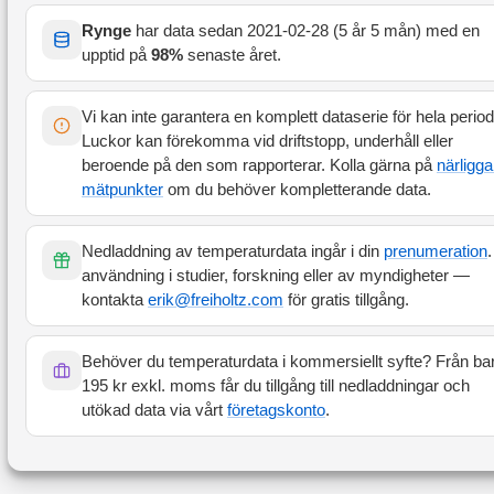
Rynge
har data sedan
2021-02-28
(
5 år 5 mån
) med en
upptid på
98
%
senaste året
.
Vi kan inte garantera en komplett dataserie för hela perio
Luckor kan förekomma vid driftstopp, underhåll eller
beroende på den som rapporterar. Kolla gärna på
närligg
mätpunkter
om du behöver kompletterande data.
Nedladdning av temperaturdata ingår i din
prenumeration
.
användning i studier, forskning eller av myndigheter —
kontakta
erik@freiholtz.com
för gratis tillgång.
Behöver du temperaturdata i kommersiellt syfte? Från ba
195 kr exkl. moms får du tillgång till nedladdningar och
utökad data via vårt
företagskonto
.