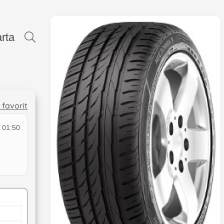
rta
l favorit
 01:50