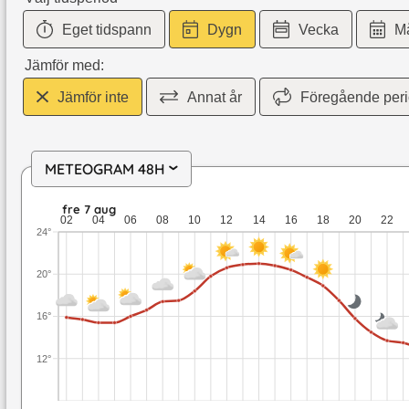
Eget tidspann
Dygn
Vecka
M
Jämför med:
Jämför inte
Annat år
Föregående per
METEOGRAM 48H
›
fre 7 aug: 21 till 13,5 grader: ingen nederbörd: upp till 7,9 m
fre 7 aug
02
04
06
08
10
12
14
16
18
20
22
24°
20°
16°
12°