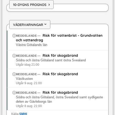
›
10-DYGNS PROGNOS
VÄDERVARNINGAR
›
Risk för vattenbrist - Grundvatten
MEDDELANDE
—
och vattendrag
Västra Götalands län
Risk för skogsbrand
MEDDELANDE
—
Södra och östra Götaland samt östra Svealand
Utgår idag 21:00
Risk för skogsbrand
MEDDELANDE
—
Västkusten
Utgår 9 aug. 21:00
Risk för skogsbrand
MEDDELANDE
—
Södra och östra Götaland, östra Svealand samt sydligaste
delen av Gävleborgs län
Utgår 8 aug. 21:00
Källa:
SMHI