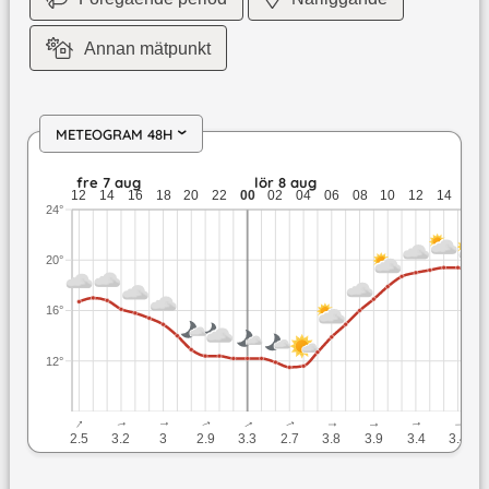
Annan mätpunkt
METEOGRAM 48H
›
fre 7 aug: 17 till 12,2 grader: ingen nederbörd: upp till 3,3 
fre 7 aug
lör 8 aug
12
14
16
18
20
22
00
02
04
06
08
10
12
14
16
24°
20°
16°
12°
↓
↓
↓
↓
↓
↓
↓
↓
↓
↓
2.5
3.2
3
2.9
3.3
2.7
3.8
3.9
3.4
3.4