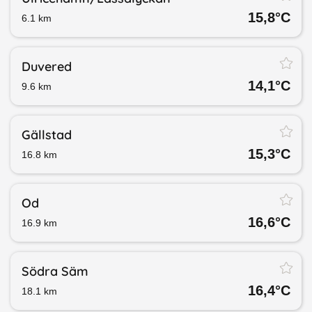
15,8
°C
6.1
km
Duvered
14,1
°C
9.6
km
Gällstad
15,3
°C
16.8
km
Od
16,6
°C
16.9
km
Södra Säm
16,4
°C
18.1
km