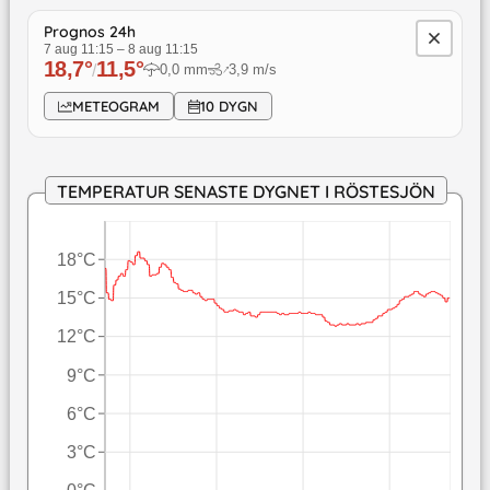
Prognos 24h
7 aug 11:15
–
8 aug 11:15
18,7
°
11,5
°
/
0,0
mm
3,9
m/s
↓
METEOGRAM
10 DYGN
TEMPERATUR SENASTE DYGNET I RÖSTESJÖN
18°C
15°C
12°C
9°C
6°C
3°C