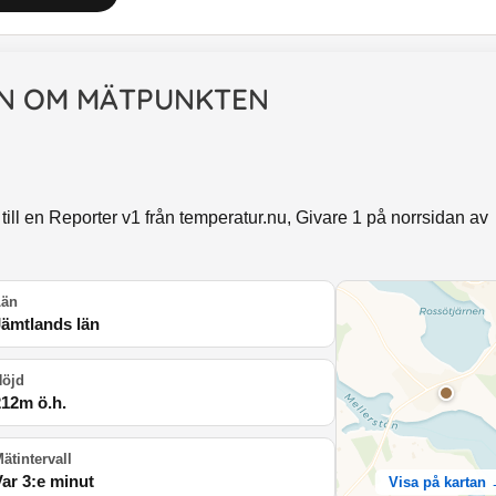
N OM MÄTPUNKTEN
ll en Reporter v1 från temperatur.nu, Givare 1 på norrsidan av
Län
Jämtlands län
Höjd
212
m ö.h.
ätintervall
Var 3:e minut
Visa på kartan