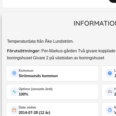
INFORMATIO
Temperaturdata från Åke Lundström.
Förutsättningar:
Per-Markus-gården Två givare kopplade ti
boningshuset Givare 2 på västsidan av boningshuset
Kommun
Strömsunds kommun
Uptime (
senaste året
)
100
%
Data sedan
M
2014-07-28
(
12 år
)