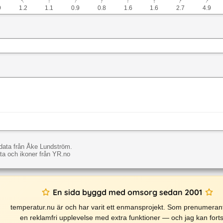
↓
↓
↓
↓
↓
↓
↓
↓
↓
9
1.2
1.1
0.9
0.8
1.6
1.6
2.7
4.9
data från Åke Lundström.
a och ikoner från YR.no
En sida byggd med omsorg sedan 2001
temperatur.nu är och har varit ett enmansprojekt. Som prenumerant
en reklamfri upplevelse med extra funktioner — och jag kan forts