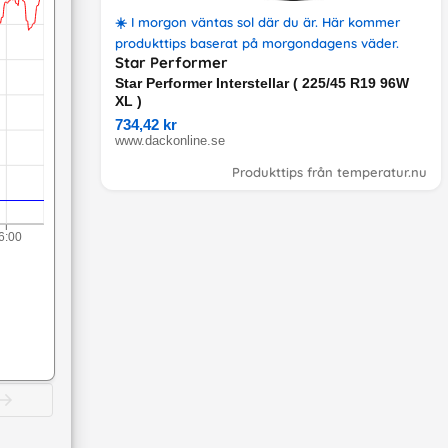
☀️
I morgon väntas sol där du är
. Här kommer
produkttips
baserat på
morgondagens väder
.
Star Performer
Star Performer Interstellar ( 225/45 R19 96W
XL )
734,42 kr
www.dackonline.se
Produkttips från temperatur.nu
6:00