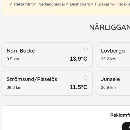
✓
Reklamfritt
✓
Nedladdningar
✓
Dashboard
✓
Fullskärm
✓
Kioskl
NÄRLIGGA
Norr Backe
Lövberga
13,9
°C
9.5
km
23.2
km
Strömsund/​Risselås
Junsele
11,5
°C
36.3
km
36.9
km
Reklamfr