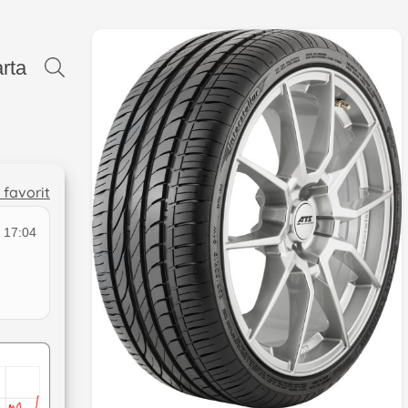
rta
l favorit
 17:04