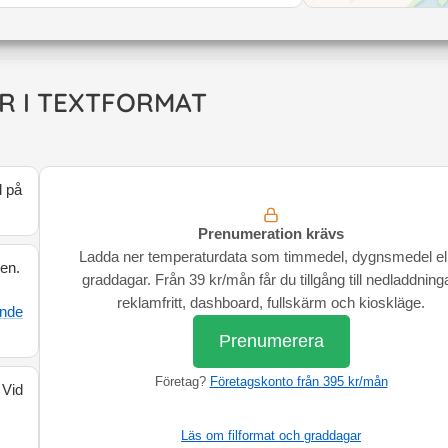
R I TEXTFORMAT
d på
Prenumeration krävs
Ladda ner temperaturdata som timmedel, dygnsmedel el
den.
graddagar. Från 39 kr/mån får du tillgång till nedladdninga
reklamfritt, dashboard, fullskärm och kioskläge.
ande
Prenumerera
Företag?
Företagskonto från 395 kr/mån
 Vid
Läs om filformat och graddagar