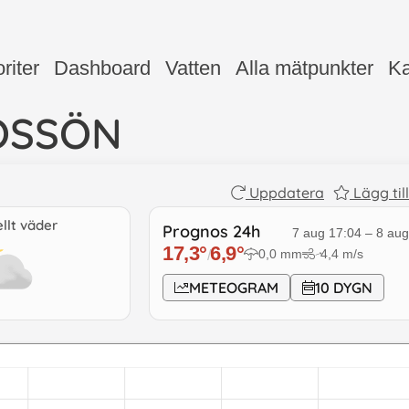
riter
Dashboard
Vatten
Alla mätpunkter
Ka
OSSÖN
Uppdatera
Lägg til
llt väder
Prognos 24h
7 aug 17:04
–
8 aug
17,3
°
6,9
°
0,0
mm
4,4
m/s
/
↓
METEOGRAM
10 DYGN