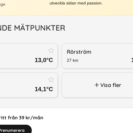
utveckla sidan med passion.
äge
NDE MÄTPUNKTER
Rörström
13,0
°C
27
km
Visa fler
14,1
°C
itt från 39 kr/mån
Prenumerera