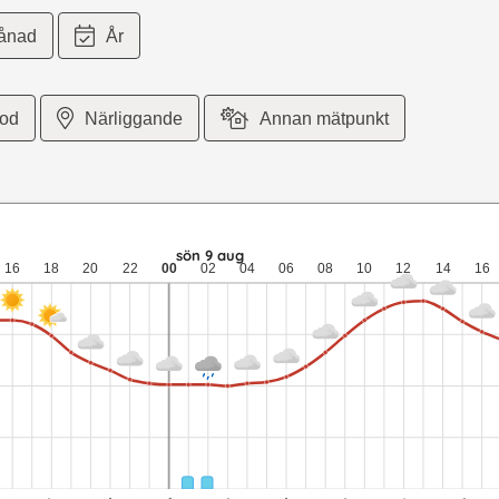
ånad
År
iod
Närliggande
Annan mätpunkt
ter per sekund vind. lör 8 aug: 17,3 till 6,9 grader: ingen nederb
sön 9 aug
16
18
20
22
00
02
04
06
08
10
12
14
16