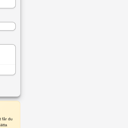
 får du
ätta