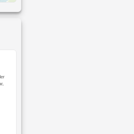
ler
r,