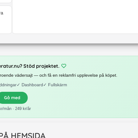
ra
eratur.nu? Stöd projektet.
beroende vädersajt — och få en reklamfri upplevelse på köpet.
ddningar
✓
Dashboard
✓
Fullskärm
Gå med
kr/mån · 249 kr/år
 PÅ HEMSIDA