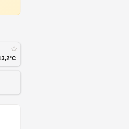
13,2
°C