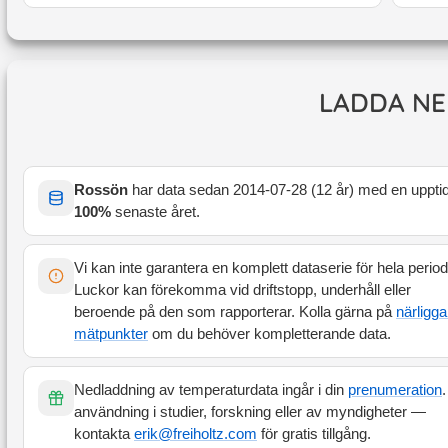
LADDA NE
Rossön
har data sedan
2014-07-28
(
12 år
) med en uppti
100
%
senaste året
.
Vi kan inte garantera en komplett dataserie för hela perio
Luckor kan förekomma vid driftstopp, underhåll eller
beroende på den som rapporterar. Kolla gärna på
närligg
mätpunkter
om du behöver kompletterande data.
Nedladdning av temperaturdata ingår i din
prenumeration
.
användning i studier, forskning eller av myndigheter —
kontakta
erik@freiholtz.com
för gratis tillgång.