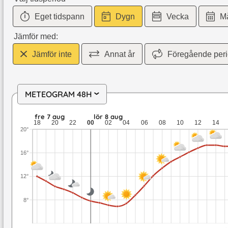
Eget tidspann
Dygn
Vecka
M
Jämför med:
Jämför inte
Annat år
Föregående per
METEOGRAM 48H
›
fre 7 aug: 12 till 8,4 grader: ingen nederbörd: upp till 4,4 me
fre 7 aug
lör 8 aug
18
20
22
00
02
04
06
08
10
12
14
20°
16°
12°
8°