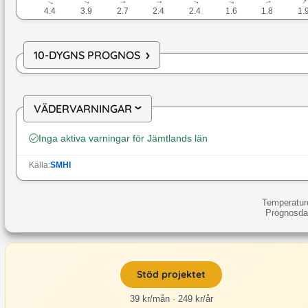
↓
↓
↓
↓
↓
↓
↓
4.4
3.9
2.7
2.4
2.4
1.6
1.8
1.
›
10-DYGNS PROGNOS
VÄDERVARNINGAR
›
Inga aktiva varningar för
Jämtlands län
Källa:
SMHI
Temperatur
Prognosdat
Stöd projektet
39 kr/mån · 249 kr/år