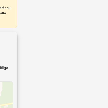
 får du
ätta
tliga