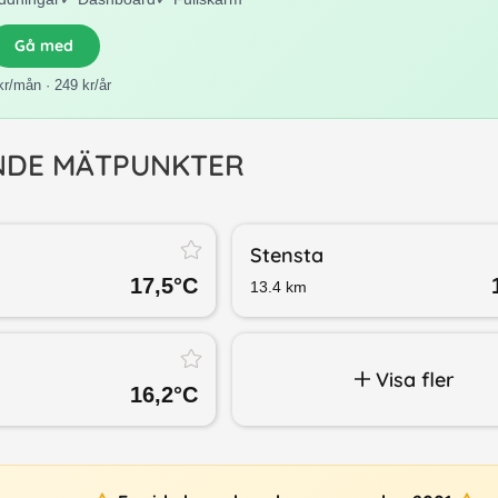
Gå med
kr/mån · 249 kr/år
NDE MÄTPUNKTER
Stensta
17,5
°C
13.4
km
Visa fler
16,2
°C