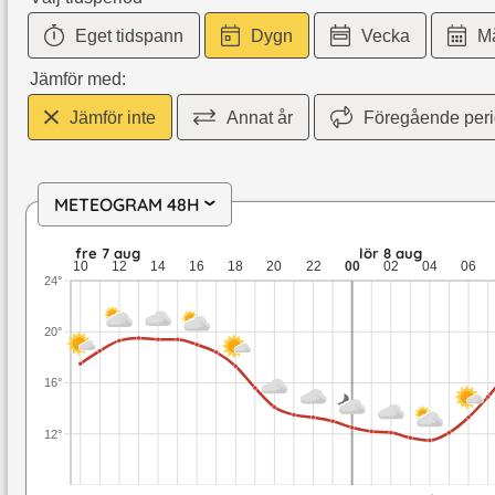
Eget tidspann
Dygn
Vecka
M
Jämför med:
Jämför inte
Annat år
Föregående per
METEOGRAM 48H
›
fre 7 aug: 19,5 till 13 grader: ingen nederbörd: upp till 2,3 m
fre 7 aug
lör 8 aug
10
12
14
16
18
20
22
00
02
04
06
24°
20°
16°
12°