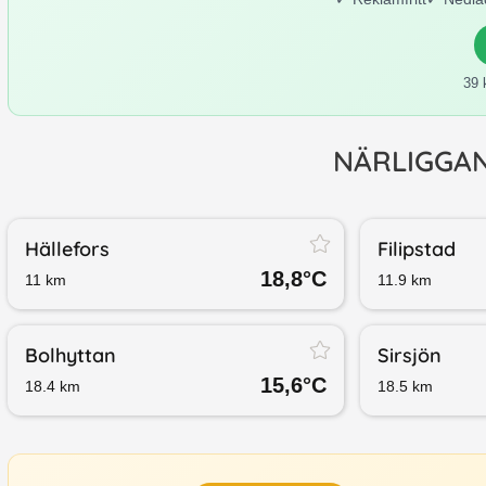
39 
NÄRLIGGA
Hällefors
Filipstad
18,8
°C
11
km
11.9
km
Bolhyttan
Sirsjön
15,6
°C
18.4
km
18.5
km