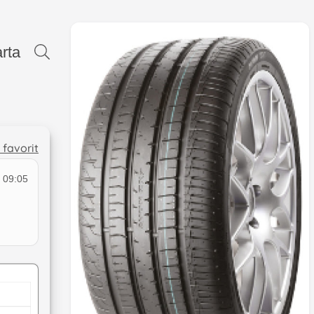
rta
l favorit
 09:05