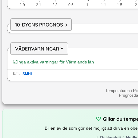
↓
↓
↓
↓
↓
↓
↓
1.9
2.1
2.3
0.5
1
1.1
1.5
2
›
10-DYGNS PROGNOS
VÄDERVARNINGAR
›
Inga aktiva varningar för
Värmlands län
Källa:
SMHI
Temperaturen i Pi
Prognosdat
Gillar du temp
Bli en av de som gör det möjligt att driva en o
✓
Reklamfritt
✓
Nedla