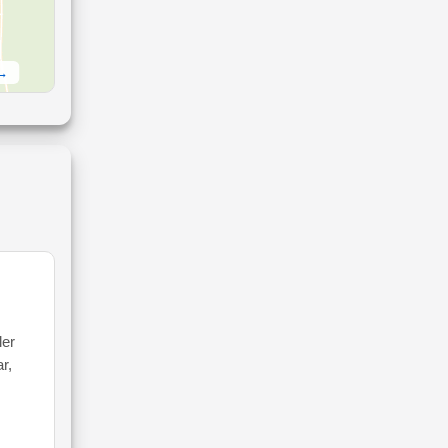
 →
ler
r,