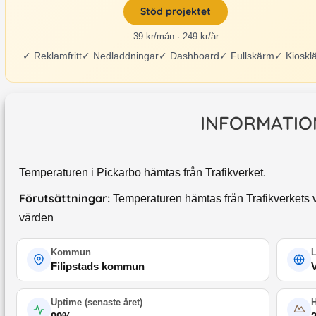
Stöd projektet
39 kr/mån · 249 kr/år
✓
Reklamfritt
✓
Nedladdningar
✓
Dashboard
✓
Fullskärm
✓
Kioskl
INFORMATIO
Temperaturen i Pickarbo hämtas från Trafikverket.
Förutsättningar:
Temperaturen hämtas från Trafikverkets v
värden
Kommun
Filipstads kommun
Uptime (
senaste året
)