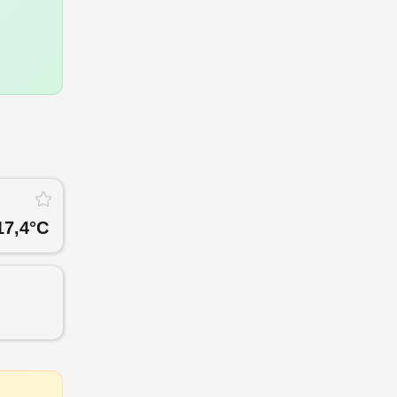
17,4
°C