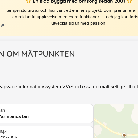
En sida byggd med omsorg sedan 2001
temperatur.nu är och har varit ett enmansprojekt. Som prenumerant
en reklamfri upplevelse med extra funktioner — och jag kan forts
utveckla sidan med passion.
äge
N OM MÄTPUNKTEN
ägväderinformationssystem VViS och ska normalt sett ge tillförli
Län
Värmlands län
Höjd