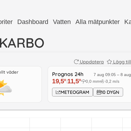
riter
Dashboard
Vatten
Alla mätpunkter
Ka
CKARBO
Uppdatera
Lägg til
llt väder
Prognos 24h
7 aug 09:05
–
8 aug
19,5
°
11,5
°
0,0
mm
3,2
m/s
/
↓
METEOGRAM
10 DYGN