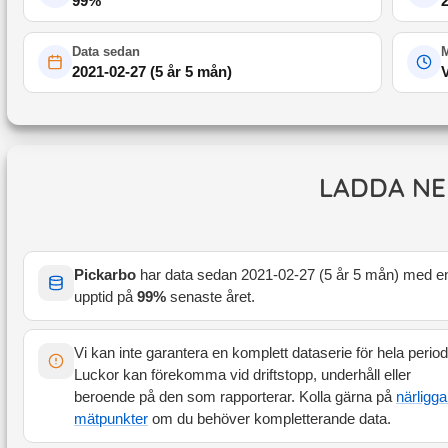
99
%
Data sedan
M
2021-02-27
(
5 år 5 mån
)
LADDA NE
Pickarbo
har data sedan
2021-02-27
(
5 år 5 mån
) med e
upptid på
99
%
senaste året
.
Vi kan inte garantera en komplett dataserie för hela perio
Luckor kan förekomma vid driftstopp, underhåll eller
beroende på den som rapporterar. Kolla gärna på
närligg
mätpunkter
om du behöver kompletterande data.