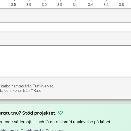
↓
↓
↓
↓
↓
↓
↓
↓
↓
3.5
3.9
3.9
3.5
3.4
3.4
3.5
3.8
ckarbo hämtas från Trafikverket.
a och ikoner från YR.no
eratur.nu? Stöd projektet.
beroende vädersajt — och få en reklamfri upplevelse på köpet.
ddningar
✓
Dashboard
✓
Fullskärm