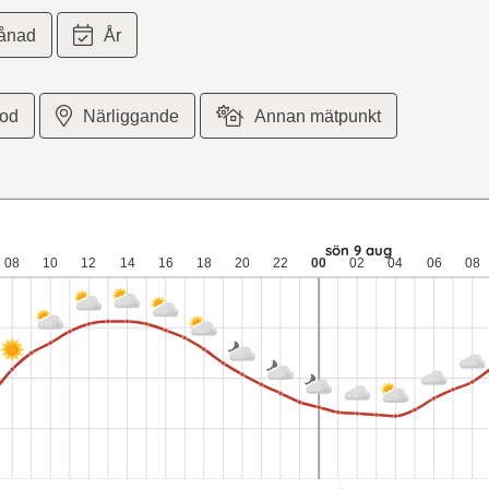
ånad
År
iod
Närliggande
Annan mätpunkt
eter per sekund vind. lör 8 aug: 20,5 till 11,5 grader: ingen nede
sön 9 aug
08
10
12
14
16
18
20
22
00
02
04
06
08