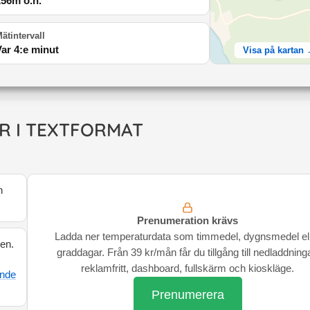
256
m ö.h.
ätintervall
Var 4:e minut
Visa på kartan
R I TEXTFORMAT
n
Prenumeration krävs
Ladda ner temperaturdata som timmedel, dygnsmedel el
den.
graddagar. Från 39 kr/mån får du tillgång till nedladdninga
reklamfritt, dashboard, fullskärm och kioskläge.
ande
Prenumerera