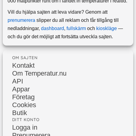
000 mätpunkter runt om i landet in temperaturer i realtid.
Vill du hjälpa sajten att leva vidare? Genom att
prenumerera
slipper du all reklam och får tillgång till
nedladdningar,
dashboard
,
fullskärm
och
kioskläge
—
och du gör det möjligt att fortsätta utveckla sajten.
OM SAJTEN
Kontakt
Om Temperatur.nu
API
Appar
Företag
Cookies
Butik
DITT KONTO
Logga in
Prenumerera