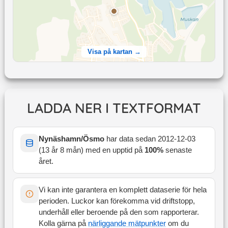
Visa på kartan →
LADDA NER I TEXTFORMAT
Nynäshamn/Ösmo
har data sedan
2012-12-03
(
13 år 8 mån
) med en upptid på
100
%
senaste
året
.
Vi kan inte garantera en komplett dataserie för hela
perioden. Luckor kan förekomma vid driftstopp,
underhåll eller beroende på den som rapporterar.
Kolla gärna på
närliggande mätpunkter
om du