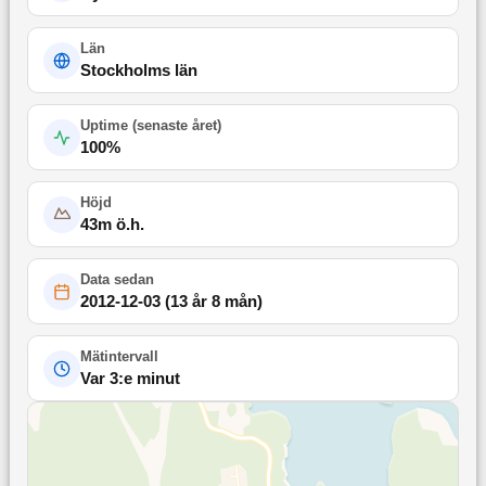
Län
Stockholms län
Uptime (
senaste året
)
100
%
Höjd
43
m ö.h.
Data sedan
2012-12-03
(
13 år 8 mån
)
Mätintervall
Var 3:e minut