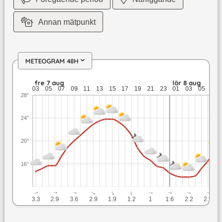
Annan mätpunkt
METEOGRAM 48H
›
fre 7 aug: 23,8 till 14,7 grader: ingen nederbörd: upp till 4,
fre 7 aug
lör 8 aug
03
05
07
09
11
13
15
17
19
21
23
01
03
05
07
28°
24°
20°
16°
↓
↓
↓
↓
↓
↓
↓
↓
↓
↓
3.3
2.9
3.6
2.9
1.9
1.2
1
1.6
2.2
2.9