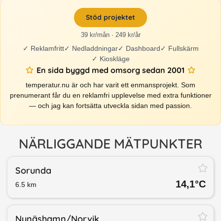
Stöd projektet
39 kr/mån · 249 kr/år
✓
Reklamfritt
✓
Nedladdningar
✓
Dashboard
✓
Fullskärm
✓
Kioskläge
En sida byggd med omsorg sedan 2001
temperatur.nu är och har varit ett enmansprojekt. Som
prenumerant får du en reklamfri upplevelse med extra funktioner
— och jag kan fortsätta utveckla sidan med passion.
NÄRLIGGANDE MÄTPUNKTER
Sorunda
14,1
°C
6.5
km
Nynäshamn/​Norvik