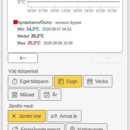
0°C
04:00
07:00
10:00
13:00
16:00
19:00
22:00
01:00
Nynäshamn/Ösmo
·
senaste dygnet
14,3
°C
Min:
2026-08-07 04:52
20,2
°C
Medel:
25,3
°C
Max:
2026-08-06 16:08
Välj tidsperiod
Eget tidspann
Dygn
Vecka
Månad
År
Jämför med:
Jämför inte
Annat år
Föregående period
Närliggande