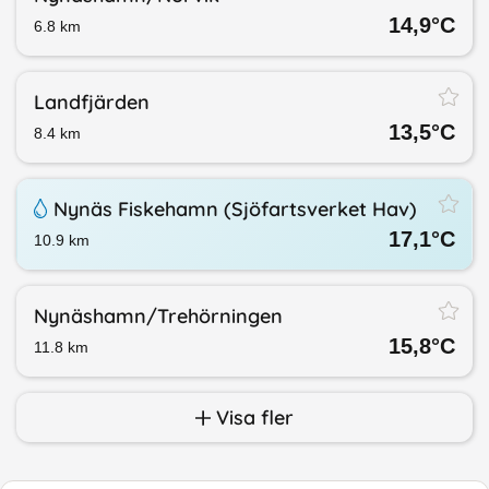
14,9
°C
6.8
km
Landfjärden
13,5
°C
8.4
km
Nynäs Fiskehamn (Sjöfartsverket Hav)
17,1
°C
10.9
km
Nynäshamn/​Trehörningen
15,8
°C
11.8
km
Visa fler