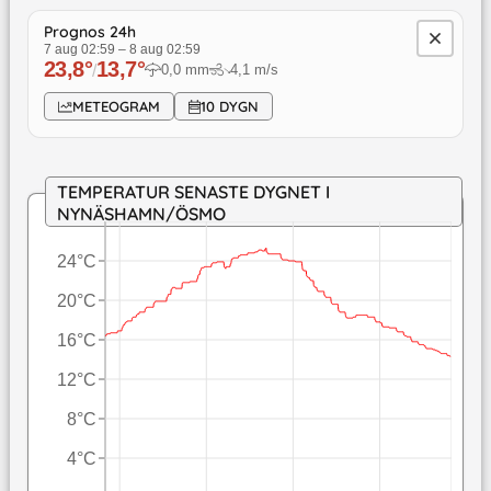
Prognos 24h
7 aug 02:59
–
8 aug 02:59
23,8
°
13,7
°
/
0,0
mm
4,1
m/s
↓
METEOGRAM
10 DYGN
TEMPERATUR SENASTE DYGNET I
NYNÄSHAMN/ÖSMO
24°C
20°C
16°C
12°C
8°C
4°C