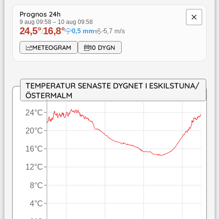
Prognos 24h
9 aug 09:58
–
10 aug 09:58
24,5
°
16,8
°
/
0,5
mm
5,7
m/s
↓
METEOGRAM
10 DYGN
TEMPERATUR SENASTE DYGNET I ESKILSTUNA/
ÖSTERMALM
24°C
20°C
16°C
12°C
8°C
4°C