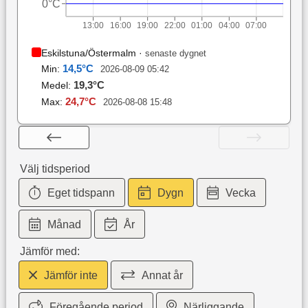
0°C
13:00
16:00
19:00
22:00
01:00
04:00
07:00
Eskilstuna/Östermalm
·
senaste dygnet
14,5
°C
Min:
2026-08-09 05:42
19,3
°C
Medel:
24,7
°C
Max:
2026-08-08 15:48
Välj tidsperiod
Eget tidspann
Dygn
Vecka
Månad
År
Jämför med:
Jämför inte
Annat år
Föregående period
Närliggande