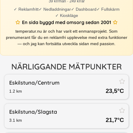
39 kr/mån · 249 kr/år
✓
Reklamfritt
✓
Nedladdningar
✓
Dashboard
✓
Fullskärm
✓
Kioskläge
En sida byggd med omsorg sedan 2001
temperatur.nu är och har varit ett enmansprojekt. Som
prenumerant får du en reklamfri upplevelse med extra funktioner
— och jag kan fortsätta utveckla sidan med passion.
NÄRLIGGANDE MÄTPUNKTER
Eskilstuna/​Centrum
23,5
°C
1.2
km
Eskilstuna/​Slagsta
21,7
°C
3.1
km