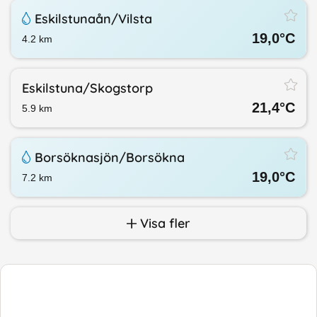
Eskilstunaån/​Vilsta
19,0
°C
4.2
km
Eskilstuna/​Skogstorp
21,4
°C
5.9
km
Borsöknasjön/​Borsökna
19,0
°C
7.2
km
Visa fler