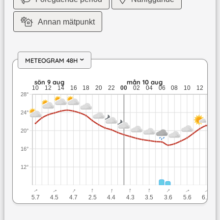
Annan mätpunkt
METEOGRAM 48H
›
sön 9 aug: 24,5 till 19,6 grader: ingen nederbörd: upp till 5,
sön 9 aug
mån 10 aug
10
12
14
16
18
20
22
00
02
04
06
08
10
12
14
28°
24°
20°
16°
12°
↓
↓
↓
↓
↓
↓
↓
↓
↓
↓
5.7
4.5
4.7
2.5
4.4
4.3
3.5
3.6
5.6
6.2