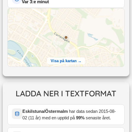
Var 3:e minut
Visa på kartan →
LADDA NER I TEXTFORMAT
Eskilstuna/Östermalm
har data sedan
2015-08-
02
(
11 år
) med en upptid på
99
%
senaste året
.