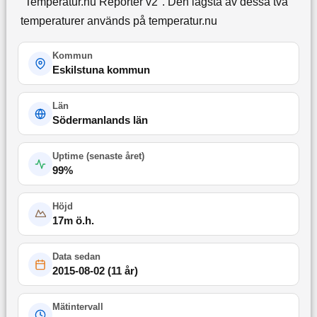
"Temperatur.nu Reporter v2". Den lägsta av dessa två
temperaturer används på temperatur.nu
Kommun
Eskilstuna kommun
Län
Södermanlands län
Uptime (
senaste året
)
99
%
Höjd
17
m ö.h.
Data sedan
2015-08-02
(
11 år
)
Mätintervall