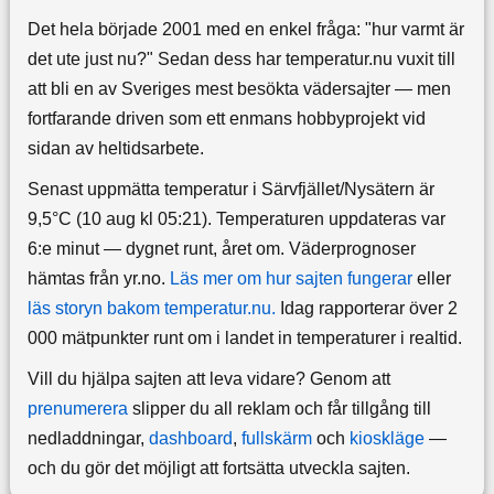
Det hela började 2001 med en enkel fråga: "hur varmt är
det ute just nu?" Sedan dess har temperatur.nu vuxit till
att bli en av Sveriges mest besökta vädersajter — men
fortfarande driven som ett enmans hobbyprojekt vid
sidan av heltidsarbete.
Senast uppmätta temperatur i Särvfjället/Nysätern är
9,5°C (10 aug kl 05:21). Temperaturen uppdateras var
6:e minut — dygnet runt, året om.
Väderprognoser
hämtas från yr.no.
Läs mer om hur sajten fungerar
eller
läs storyn bakom temperatur.nu.
Idag rapporterar över 2
000 mätpunkter runt om i landet in temperaturer i realtid.
Vill du hjälpa sajten att leva vidare? Genom att
prenumerera
slipper du all reklam och får tillgång till
nedladdningar,
dashboard
,
fullskärm
och
kioskläge
—
och du gör det möjligt att fortsätta utveckla sajten.