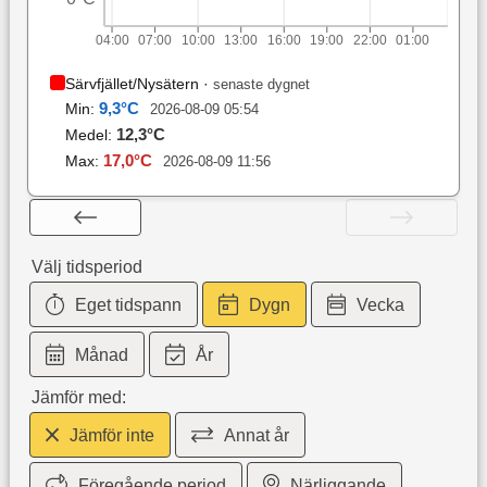
04:00
07:00
10:00
13:00
16:00
19:00
22:00
01:00
Särvfjället/Nysätern
·
senaste dygnet
9,3
°C
Min:
2026-08-09 05:54
12,3
°C
Medel:
17,0
°C
Max:
2026-08-09 11:56
Välj tidsperiod
Eget tidspann
Dygn
Vecka
Månad
År
Jämför med:
Jämför inte
Annat år
Föregående period
Närliggande