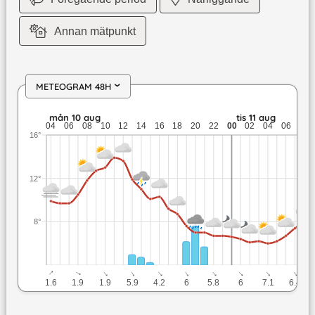
Annan mätpunkt
METEOGRAM 48H
›
mån 10 aug: 13,9 till 6,7 grader: 3,9 mm nederbörd: upp till 6
mån 10 aug
tis 11 aug
04
06
08
10
12
14
16
18
20
22
00
02
04
06
08
16°
12°
8°
↓
↓
↓
↓
↓
↓
↓
↓
↓
↓
1.6
1.9
1.9
5.9
4.2
6
5.8
6
7.1
6.4