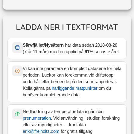
LADDA NER I TEXTFORMAT
Särvfjället/Nysätern
har data sedan
2018-08-28
(
7 år 11 mån
) med en upptid på
91
%
senaste året
.
Vi kan inte garantera en komplett dataserie för hela
perioden. Luckor kan förekomma vid driftstopp,
underhåll eller beroende på den som rapporterar.
Kolla gärna på
närliggande mätpunkter
om du
behöver kompletterande data.
Nedladdning av temperaturdata ingår i din
prenumeration
. Vid användning i studier, forskning
eller av myndigheter — kontakta
erik@freiholtz.com
för gratis tillgång.