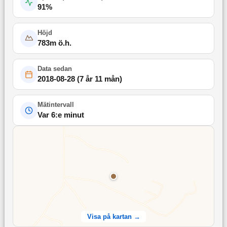
91
%
Höjd
783
m ö.h.
Data sedan
2018-08-28
(
7 år 11 mån
)
Mätintervall
Var 6:e minut
Visa på kartan →