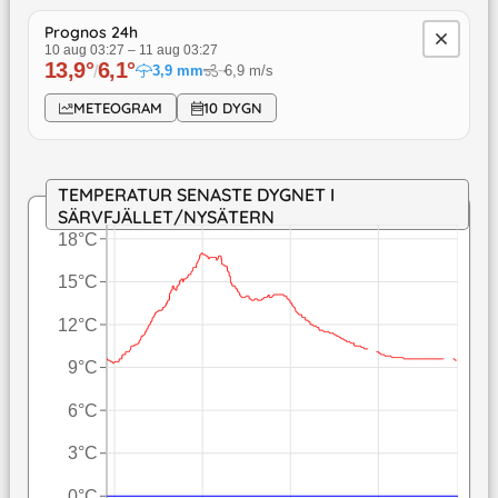
Prognos 24h
10 aug 03:27
–
11 aug 03:27
13,9
°
6,1
°
/
3,9
mm
6,9
m/s
↓
METEOGRAM
10 DYGN
TEMPERATUR SENASTE DYGNET I
SÄRVFJÄLLET/NYSÄTERN
18°C
15°C
12°C
9°C
6°C
3°C
0°C