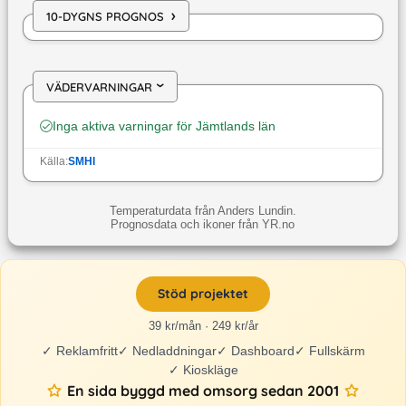
›
10-DYGNS PROGNOS
VÄDERVARNINGAR
›
Inga aktiva varningar för
Jämtlands län
Källa:
SMHI
Temperaturdata från Anders Lundin.
Prognosdata och ikoner från YR.no
Stöd projektet
39 kr/mån · 249 kr/år
✓
Reklamfritt
✓
Nedladdningar
✓
Dashboard
✓
Fullskärm
✓
Kioskläge
En sida byggd med omsorg sedan 2001