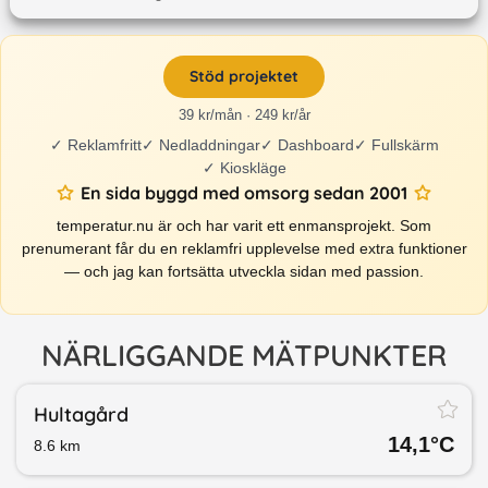
Stöd projektet
39 kr/mån · 249 kr/år
✓
Reklamfritt
✓
Nedladdningar
✓
Dashboard
✓
Fullskärm
✓
Kioskläge
En sida byggd med omsorg sedan 2001
temperatur.nu är och har varit ett enmansprojekt. Som
prenumerant får du en reklamfri upplevelse med extra funktioner
— och jag kan fortsätta utveckla sidan med passion.
NÄRLIGGANDE MÄTPUNKTER
Hultagård
14,1
°C
8.6
km