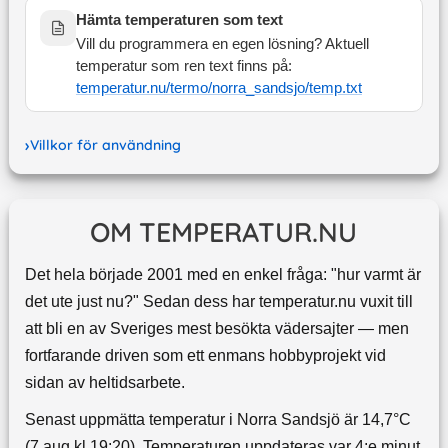
Hämta temperaturen som text
Vill du programmera en egen lösning? Aktuell
temperatur som ren text finns på:
temperatur.nu/termo/
norra_sandsjo
/temp.txt
Villkor för användning
OM TEMPERATUR.NU
Det hela började 2001 med en enkel fråga: "hur varmt är
det ute just nu?" Sedan dess har temperatur.nu vuxit till
att bli en av Sveriges mest besökta vädersajter — men
fortfarande driven som ett enmans hobbyprojekt vid
sidan av heltidsarbete.
Senast uppmätta temperatur i Norra Sandsjö är 14,7°C
(7 aug kl 19:20). Temperaturen uppdateras var 4:e minut