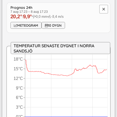
Prognos 24h
7 aug 17:23
–
8 aug 17:23
20,2
°
9,9
°
/
0,0
mm
3,4
m/s
↓
METEOGRAM
10 DYGN
TEMPERATUR SENASTE DYGNET I NORRA
SANDSJÖ
18°C
15°C
12°C
9°C
6°C
3°C