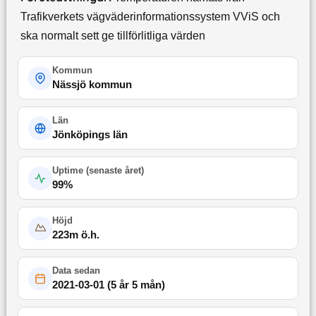
Trafikverkets vägväderinformationssystem VViS och
ska normalt sett ge tillförlitliga värden
Kommun
Nässjö kommun
Län
Jönköpings län
Uptime (
senaste året
)
99
%
Höjd
223
m ö.h.
Data sedan
2021-03-01
(
5 år 5 mån
)