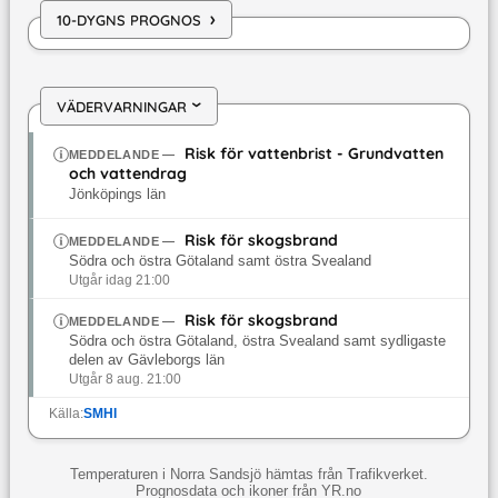
›
10-DYGNS PROGNOS
VÄDERVARNINGAR
›
Risk för vattenbrist - Grundvatten
MEDDELANDE
—
och vattendrag
Jönköpings län
Risk för skogsbrand
MEDDELANDE
—
Södra och östra Götaland samt östra Svealand
Utgår idag 21:00
Risk för skogsbrand
MEDDELANDE
—
Södra och östra Götaland, östra Svealand samt sydligaste
delen av Gävleborgs län
Utgår 8 aug. 21:00
Källa:
SMHI
Temperaturen i Norra Sandsjö hämtas från Trafikverket.
Prognosdata och ikoner från YR.no