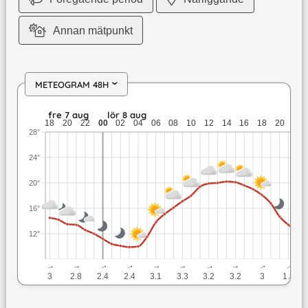
Annan mätpunkt
METEOGRAM 48H
›
fre 7 aug: 14,5 till 12 grader: ingen nederbörd: upp till 3 me
fre 7 aug
lör 8 aug
18
20
22
00
02
04
06
08
10
12
14
16
18
20
22
28°
24°
20°
16°
12°
↓
↓
↓
↓
↓
↓
↓
↓
↓
↓
3
2.8
2.4
2.4
3.1
3.3
3.2
3.2
3
1.8