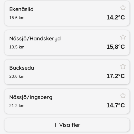
Ekenäslid
14,2
°C
15.6
km
Nässjö/​Handskeryd
15,8
°C
19.5
km
Bäckseda
17,2
°C
20.6
km
Nässjö/​Ingsberg
14,7
°C
21.2
km
Visa fler