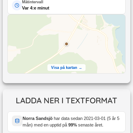
Mätintervall
Var 4:e minut
Visa på kartan →
LADDA NER I TEXTFORMAT
Norra Sandsjö
har data sedan
2021-03-01
(
5 år 5
mån
) med en upptid på
99
%
senaste året
.