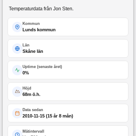
Temperaturdata från Jon Sten.
Kommun
Lunds kommun
Län
Skåne län
Uptime (
senaste året
)
0
%
Höjd
68
m ö.h.
Data sedan
2010-11-15
(
15 år 8 mån
)
Mätintervall