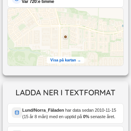
Var 720:e timme
Visa på kartan →
LADDA NER I TEXTFORMAT
Lund/Norra_Fäladen
har data sedan
2010-11-15
(
15 år 8 mån
) med en upptid på
0
%
senaste året
.