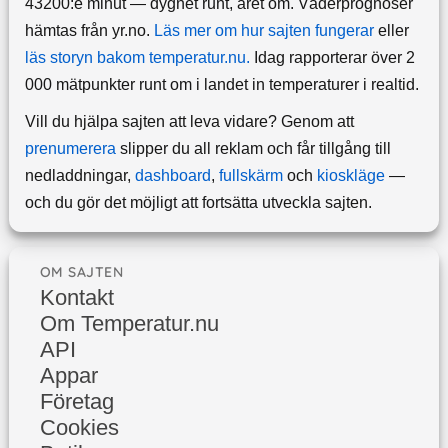
43200:e minut — dygnet runt, året om.
Väderprognoser
hämtas från yr.no.
Läs mer om hur sajten fungerar
eller
läs storyn bakom temperatur.nu.
Idag rapporterar över 2
000 mätpunkter runt om i landet in temperaturer i realtid.
Vill du hjälpa sajten att leva vidare? Genom att
prenumerera
slipper du all reklam och får tillgång till
nedladdningar,
dashboard
,
fullskärm
och
kioskläge
—
och du gör det möjligt att fortsätta utveckla sajten.
OM SAJTEN
Kontakt
Om Temperatur.nu
API
Appar
Företag
Cookies