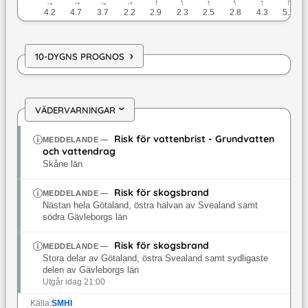
↓
↓
↓
↓
↓
↓
↓
↓
↓
↓
4.2
4.7
3.7
2.2
2.9
2.3
2.5
2.8
4.3
5.2
›
10-DYGNS PROGNOS
VÄDERVARNINGAR
›
Risk för vattenbrist - Grundvatten
MEDDELANDE
—
och vattendrag
Skåne län
Risk för skogsbrand
MEDDELANDE
—
Nästan hela Götaland, östra halvan av Svealand samt
södra Gävleborgs län
Risk för skogsbrand
MEDDELANDE
—
Stora delar av Götaland, östra Svealand samt sydligaste
delen av Gävleborgs län
Utgår idag 21:00
Källa:
SMHI