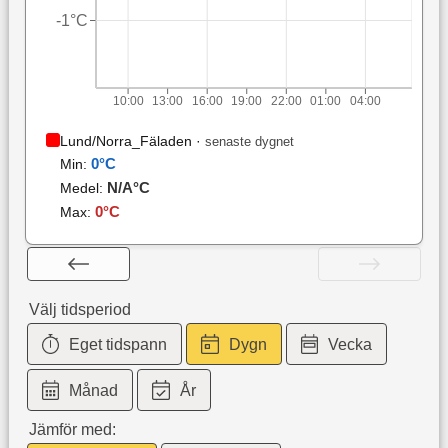
-1°C
10:00
13:00
16:00
19:00
22:00
01:00
04:00
Lund/Norra_Fäladen
·
senaste dygnet
0
°C
Min:
N/A
°C
Medel:
0
°C
Max:
Välj tidsperiod
Eget tidspann
Dygn
Vecka
Månad
År
Jämför med: