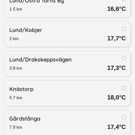
Lund/​Östra Torns By
16,6
°C
1.5
km
Lund/​Kobjer
17,7
°C
2
km
Lund/​Drakskeppsvägen
17,3
°C
3.8
km
Knästorp
18,0
°C
5.7
km
Gårdstånga
17,4
°C
7.9
km