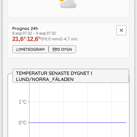
Prognos 24h
8 aug 07:32
–
9 aug 07:32
21,6
°
12,6
°
/
0,0
mm
4,7
m/s
↓
METEOGRAM
10 DYGN
TEMPERATUR SENASTE DYGNET I
LUND/NORRA_FÄLADEN
1°C
0°C