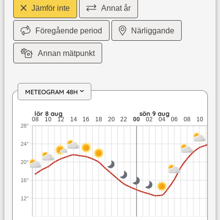
Jämför inte
Annat år
Föregående period
Närliggande
Annan mätpunkt
METEOGRAM 48H
›
lör 8 aug: 21,6 till 14,5 grader: ingen nederbörd: upp till 4,
lör 8 aug
sön 9 aug
08
10
12
14
16
18
20
22
00
02
04
06
08
10
12
28°
24°
20°
16°
12°