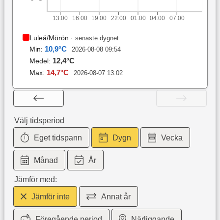
13:00
16:00
19:00
22:00
01:00
04:00
07:00
Luleå/Mörön
·
senaste dygnet
10,9
°C
Min:
2026-08-08 09:54
12,4
°C
Medel:
14,7
°C
Max:
2026-08-07 13:02
Välj tidsperiod
Eget tidspann
Dygn
Vecka
Månad
År
Jämför med:
Jämför inte
Annat år
Föregående period
Närliggande