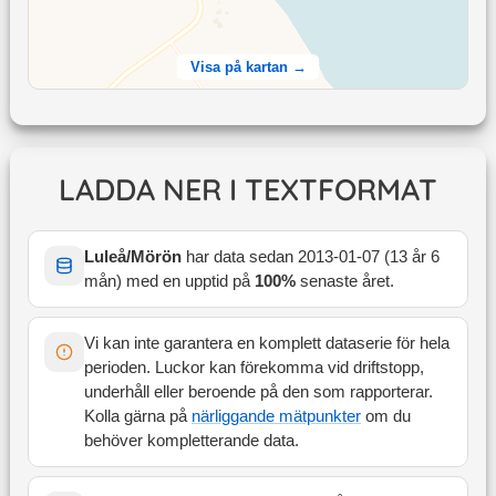
Visa på kartan →
LADDA NER I TEXTFORMAT
Luleå/Mörön
har data sedan
2013-01-07
(
13 år 6
mån
) med en upptid på
100
%
senaste året
.
Vi kan inte garantera en komplett dataserie för hela
perioden. Luckor kan förekomma vid driftstopp,
underhåll eller beroende på den som rapporterar.
Kolla gärna på
närliggande mätpunkter
om du
behöver kompletterande data.