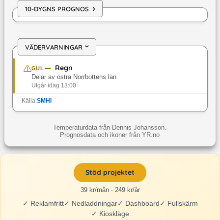
›
10-DYGNS PROGNOS
VÄDERVARNINGAR
›
Regn
GUL
—
Delar av östra Norrbottens län
Utgår idag 13:00
Källa:
SMHI
Temperaturdata från Dennis Johansson.
Prognosdata och ikoner från YR.no
Stöd projektet
39 kr/mån · 249 kr/år
✓
Reklamfritt
✓
Nedladdningar
✓
Dashboard
✓
Fullskärm
✓
Kioskläge