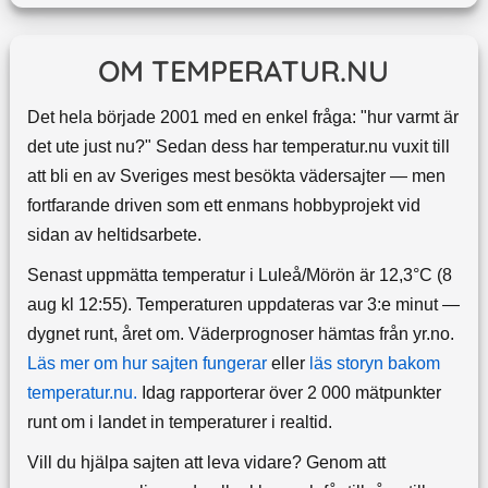
OM TEMPERATUR.NU
Det hela började 2001 med en enkel fråga: "hur varmt är
det ute just nu?" Sedan dess har temperatur.nu vuxit till
att bli en av Sveriges mest besökta vädersajter — men
fortfarande driven som ett enmans hobbyprojekt vid
sidan av heltidsarbete.
Senast uppmätta temperatur i Luleå/Mörön är 12,3°C (8
aug kl 12:55). Temperaturen uppdateras var 3:e minut —
dygnet runt, året om.
Väderprognoser hämtas från yr.no.
Läs mer om hur sajten fungerar
eller
läs storyn bakom
temperatur.nu.
Idag rapporterar över 2 000 mätpunkter
runt om i landet in temperaturer i realtid.
Vill du hjälpa sajten att leva vidare? Genom att