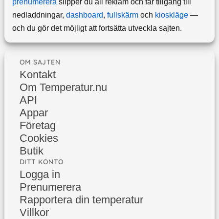
prenumerera
slipper du all reklam och får tillgång till
nedladdningar,
dashboard
,
fullskärm
och
kioskläge
—
och du gör det möjligt att fortsätta utveckla sajten.
OM SAJTEN
Kontakt
Om Temperatur.nu
API
Appar
Företag
Cookies
Butik
DITT KONTO
Logga in
Prenumerera
Rapportera din temperatur
Villkor