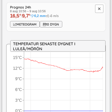
Prognos 24h
8 aug 10:56
–
9 aug 10:56
16,5
°
9,7
°
/
0,2
mm
6
m/s
↓
METEOGRAM
10 DYGN
TEMPERATUR SENASTE DYGNET I
LULEÅ/MÖRÖN
15°C
12°C
9°C
6°C
3°C
0°C