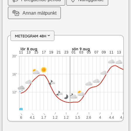
Annan mätpunkt
METEOGRAM 48H
›
lör 8 aug: 15,8 till 9,8 grader: 0,2 mm nederbörd: upp till 6 
lör 8 aug
sön 9 aug
11
13
15
17
19
21
23
01
03
05
07
09
11
13
15
20°
16°
12°
↓
↓
↓
↓
↓
↓
↓
↓
↓
↓
6
4.1
1.7
1.2
1.2
1.5
2.6
4
4.4
4.6