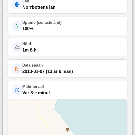
Län
Norrbottens län
Uptime (
senaste året
)
100
%
Höjd
1
m ö.h.
Data sedan
2013-01-07
(
13 år 6 mån
)
Mätintervall
Var 3:e minut