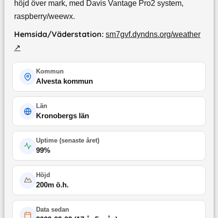
höjd över mark, med Davis Vantage Pro2 system,
raspberry/weewx.
Hemsida/Väderstation:
sm7gvf.dyndns.org/weather
↗
Kommun
Alvesta kommun
Län
Kronobergs län
Uptime (
senaste året
)
99
%
Höjd
200
m ö.h.
Data sedan