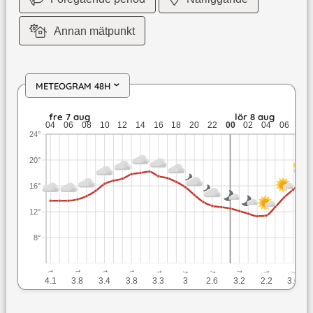
Annan mätpunkt
METEOGRAM 48H
›
fre 7 aug: 18,2 till 12,7 grader: ingen nederbörd: upp till 4,4
fre 7 aug
lör 8 aug
04
06
08
10
12
14
16
18
20
22
00
02
04
06
08
24°
20°
16°
12°
8°
↓
↓
↓
↓
↓
↓
↓
↓
↓
↓
4.1
3.8
3.4
3.8
3.3
3
2.6
3.2
2.2
3.6