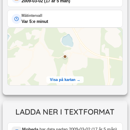
2009-03-02
(
17 år 5 mån
)
Mätintervall
Var 5:e minut
Visa på kartan →
LADDA NER I TEXTFORMAT
Moheda
har data sedan
2009-03-02
(
17 år 5 mån
)