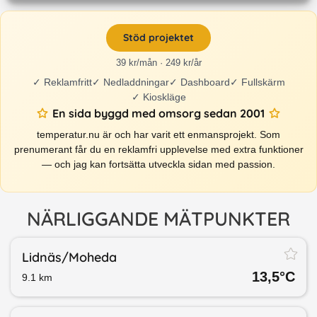
Stöd projektet
39 kr/mån · 249 kr/år
✓
Reklamfritt
✓
Nedladdningar
✓
Dashboard
✓
Fullskärm
✓
Kioskläge
En sida byggd med omsorg sedan 2001
temperatur.nu är och har varit ett enmansprojekt. Som
prenumerant får du en reklamfri upplevelse med extra funktioner
— och jag kan fortsätta utveckla sidan med passion.
NÄRLIGGANDE MÄTPUNKTER
Lidnäs/​Moheda
13,5
°C
9.1
km