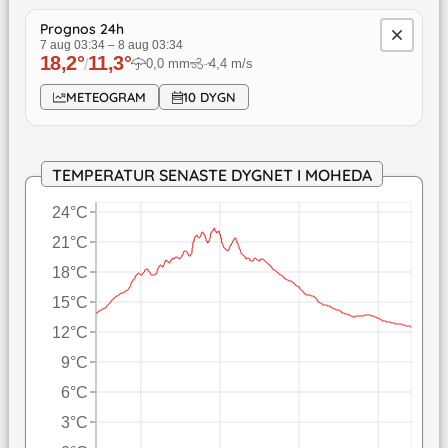
Prognos 24h
7 aug 03:34
–
8 aug 03:34
18,2
°
11,3
°
/
0,0
mm
4,4
m/s
↓
METEOGRAM
10 DYGN
TEMPERATUR SENASTE DYGNET I MOHEDA
24°C
21°C
18°C
15°C
12°C
9°C
6°C
3°C