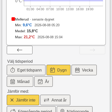
0°C
01:00
04:00
07:00
10:00
13:00
16:00
19:00
Mellerud
·
senaste dygnet
9,6
°C
Min:
2026-08-08 05:20
15,8
°C
Medel:
21,2
°C
Max:
2026-08-08 15:04
Välj tidsperiod
Eget tidspann
Dygn
Vecka
Månad
År
Jämför med:
Jämför inte
Annat år
Föregående period
Närliggande