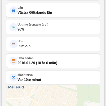
Län
Västra Götalands län
Uptime (
senaste året
)
96
%
Höjd
59
m ö.h.
Data sedan
2016-01-29
(
10 år 6 mån
)
Mätintervall
Var 10:e minut