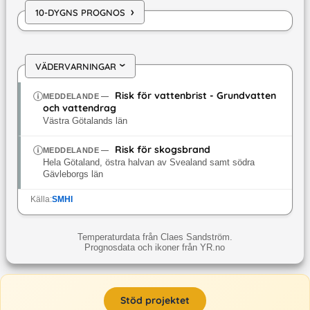
›
10-DYGNS PROGNOS
VÄDERVARNINGAR
›
Risk för vattenbrist - Grundvatten
MEDDELANDE
—
och vattendrag
Västra Götalands län
Risk för skogsbrand
MEDDELANDE
—
Hela Götaland, östra halvan av Svealand samt södra
Gävleborgs län
Källa:
SMHI
Temperaturdata från Claes Sandström.
Prognosdata och ikoner från YR.no
Stöd projektet