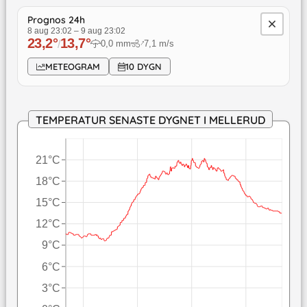
Prognos 24h
8 aug 23:02
–
9 aug 23:02
23,2
°
13,7
°
/
0,0
mm
7,1
m/s
↓
METEOGRAM
10 DYGN
TEMPERATUR SENASTE DYGNET I MELLERUD
21°C
18°C
15°C
12°C
9°C
6°C
3°C