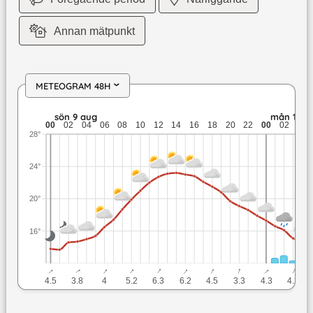
Annan mätpunkt
METEOGRAM 48H
›
sön 9 aug: 23,2 till 13,7 grader: ingen nederbörd: upp till 7
sön 9 aug
mån 10 a
00
02
04
06
08
10
12
14
16
18
20
22
00
02
04
28°
24°
20°
16°
↓
↓
↓
↓
↓
↓
↓
↓
↓
↓
4.5
3.8
4
5.2
6.3
6.2
4.5
3.3
4.3
4.2