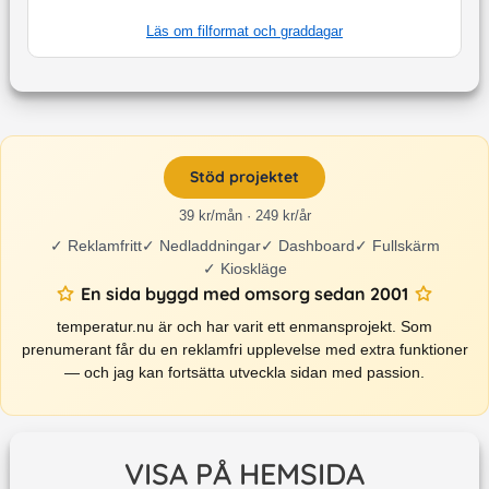
Läs om filformat och graddagar
Stöd projektet
39 kr/mån · 249 kr/år
✓
Reklamfritt
✓
Nedladdningar
✓
Dashboard
✓
Fullskärm
✓
Kioskläge
En sida byggd med omsorg sedan 2001
temperatur.nu är och har varit ett enmansprojekt. Som
prenumerant får du en reklamfri upplevelse med extra funktioner
— och jag kan fortsätta utveckla sidan med passion.
VISA PÅ HEMSIDA