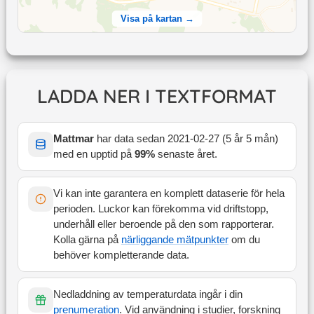
Visa på kartan →
LADDA NER I TEXTFORMAT
Mattmar
har data sedan
2021-02-27
(
5 år 5 mån
)
med en upptid på
99
%
senaste året
.
Vi kan inte garantera en komplett dataserie för hela
perioden. Luckor kan förekomma vid driftstopp,
underhåll eller beroende på den som rapporterar.
Kolla gärna på
närliggande mätpunkter
om du
behöver kompletterande data.
Nedladdning av temperaturdata ingår i din
prenumeration
. Vid användning i studier, forskning