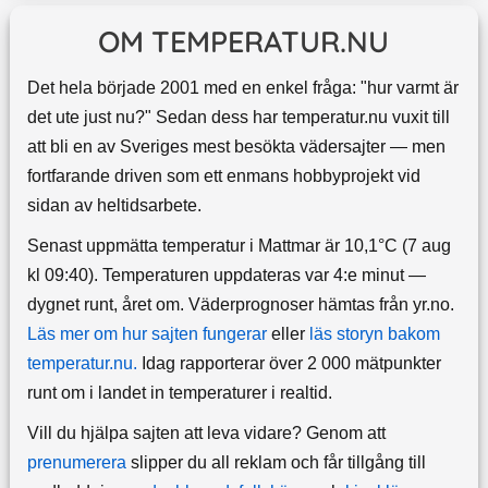
OM TEMPERATUR.NU
Det hela började 2001 med en enkel fråga: "hur varmt är
det ute just nu?" Sedan dess har temperatur.nu vuxit till
att bli en av Sveriges mest besökta vädersajter — men
fortfarande driven som ett enmans hobbyprojekt vid
sidan av heltidsarbete.
Senast uppmätta temperatur i Mattmar är 10,1°C (7 aug
kl 09:40). Temperaturen uppdateras var 4:e minut —
dygnet runt, året om.
Väderprognoser hämtas från yr.no.
Läs mer om hur sajten fungerar
eller
läs storyn bakom
temperatur.nu.
Idag rapporterar över 2 000 mätpunkter
runt om i landet in temperaturer i realtid.
Vill du hjälpa sajten att leva vidare? Genom att
prenumerera
slipper du all reklam och får tillgång till