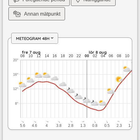
Annan mätpunkt
METEOGRAM 48H
›
fre 7 aug: 14 till 7,7 grader: ingen nederbörd: upp till 5,6 m
fre 7 aug
lör 8 aug
08
10
12
14
16
18
20
22
00
02
04
06
08
10
12
20°
16°
12°
8°
↓
↓
↓
↓
↓
↓
↓
↓
↓
↓
5.6
4.6
4
3.8
2.8
1.3
0.8
0.5
2.3
1.7