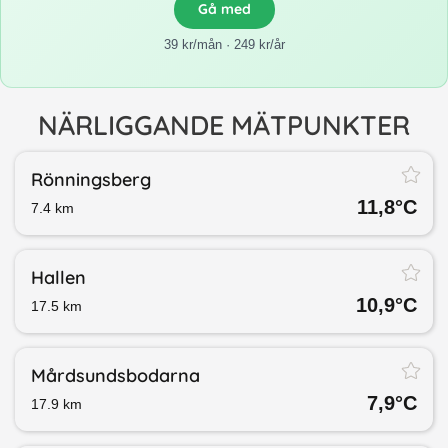
Gå med
39 kr/mån · 249 kr/år
NÄRLIGGANDE MÄTPUNKTER
Rönningsberg
11,8
°C
7.4
km
Hallen
10,9
°C
17.5
km
Mårdsundsbodarna
7,9
°C
17.9
km