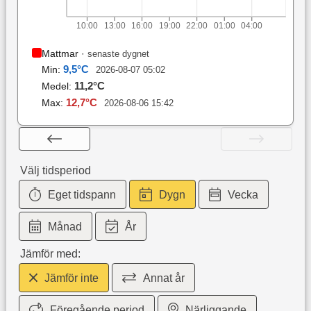
10:00
13:00
16:00
19:00
22:00
01:00
04:00
Mattmar
·
senaste dygnet
9,5
°C
Min:
2026-08-07 05:02
11,2
°C
Medel:
12,7
°C
Max:
2026-08-06 15:42
Välj tidsperiod
Eget tidspann
Dygn
Vecka
Månad
År
Jämför med:
Jämför inte
Annat år
Föregående period
Närliggande