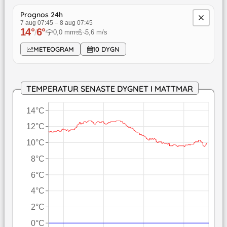
Prognos 24h
7 aug 07:45
–
8 aug 07:45
14
°
6
°
/
0,0
mm
5,6
m/s
↓
METEOGRAM
10 DYGN
TEMPERATUR SENASTE DYGNET I MATTMAR
14°C
12°C
10°C
8°C
6°C
4°C
2°C
0°C