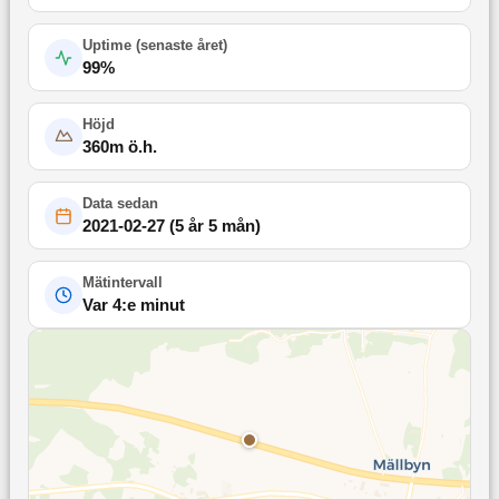
Uptime (
senaste året
)
99
%
Höjd
360
m ö.h.
Data sedan
2021-02-27
(
5 år 5 mån
)
Mätintervall
Var 4:e minut