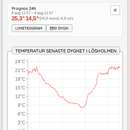
Prognos 24h
8 aug 12:57
–
9 aug 12:57
25,3
°
14,5
°
/
0,0
mm
4,8
m/s
↓
METEOGRAM
10 DYGN
TEMPERATUR SENASTE DYGNET I LÖSHOLMEN
24°C
21°C
18°C
15°C
12°C
9°C
6°C
3°C