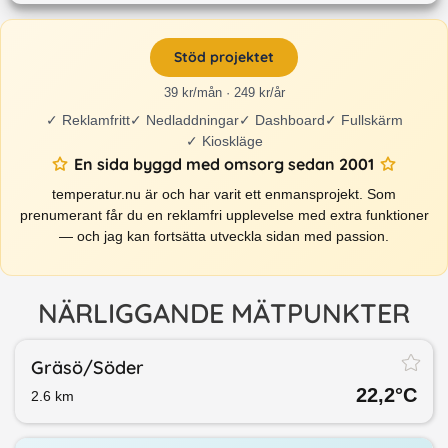
Stöd projektet
39 kr/mån · 249 kr/år
✓
Reklamfritt
✓
Nedladdningar
✓
Dashboard
✓
Fullskärm
✓
Kioskläge
En sida byggd med omsorg sedan 2001
temperatur.nu är och har varit ett enmansprojekt. Som
prenumerant får du en reklamfri upplevelse med extra funktioner
— och jag kan fortsätta utveckla sidan med passion.
NÄRLIGGANDE MÄTPUNKTER
Gräsö/​Söder
22,2
°C
2.6
km