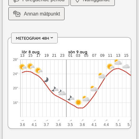
Annan mätpunkt
METEOGRAM 48H
›
lör 8 aug: 24,7 till 17 grader: ingen nederbörd: upp till 4,1 
lör 8 aug
sön 9 aug
13
15
17
19
21
23
01
03
05
07
09
11
13
15
17
28°
24°
20°
16°
↓
↓
↓
↓
↓
↓
↓
↓
↓
↓
3.6
4.1
3.7
3.6
3.5
3.6
4.1
4.4
5.1
5.2