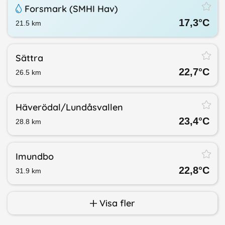
Forsmark (SMHI Hav)
17,3
°C
21.5
km
Sättra
22,7
°C
26.5
km
Häverödal/​Lundåsvallen
23,4
°C
28.8
km
Imundbo
22,8
°C
31.9
km
Visa fler