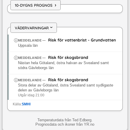
›
10-DYGNS PROGNOS
VÄDERVARNINGAR
›
Risk för vattenbrist - Grundvatten
MEDDELANDE
—
Uppsala län
Risk för skogsbrand
MEDDELANDE
—
Nästan hela Götaland, östra halvan av Svealand samt
södra Gävleborgs län
Risk för skogsbrand
MEDDELANDE
—
Stora delar av Götaland, östra Svealand samt sydligaste
delen av Gävleborgs län
Utgår idag 21:00
Källa:
SMHI
Temperaturdata från Ted Edberg.
Prognosdata och ikoner från YR.no