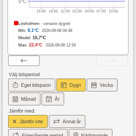
0°C
16:00
19:00
22:00
01:00
04:00
07:00
10:00
Lösholmen
·
senaste dygnet
8,1
°C
Min:
2026-08-08 04:48
15,7
°C
Medel:
22,4
°C
Max:
2026-08-08 12:56
Välj tidsperiod
Eget tidspann
Dygn
Vecka
Månad
År
Jämför med:
Jämför inte
Annat år
Föregående period
Närliggande