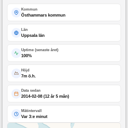
Kommun
Östhammars kommun
Län
Uppsala län
Uptime (
senaste året
)
100
%
Höjd
7
m ö.h.
Data sedan
2014-02-08
(
12 år 5 mån
)
Mätintervall
Var 3:e minut