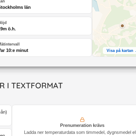
Län
Stockholms län
Höjd
19
m ö.h.
ätintervall
Var 10:e minut
Visa på kartan
R I TEXTFORMAT
mån
)
Prenumeration krävs
Ladda ner temperaturdata som timmedel, dygnsmedel el
den.