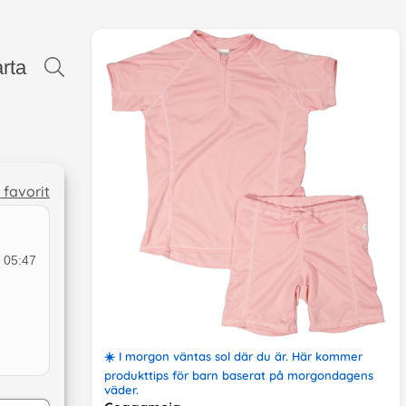
rta
l favorit
 05:47
☀️
I morgon väntas sol där du är
. Här kommer
produkttips
för barn
baserat på
morgondagens
väder
.