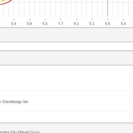
↓
↓
↓
↓
↓
↓
↓
↓
↓
5.4
5.9
5.3
7.7
6.1
5.1
5.5
5.4
v Gävleborgs län
rdata från Mikael Guss.