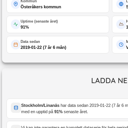
Kommun
Österåkers kommun
Uptime (
senaste året
)
91
%
Data sedan
M
2019-01-22
(
7 år 6 mån
)
LADDA NE
Stockholm/Linanäs
har data sedan
2019-01-22
(
7 år 6 
med en upptid på
91
%
senaste året
.
Vi kan inte garantera en komplett dataserie för hela perio