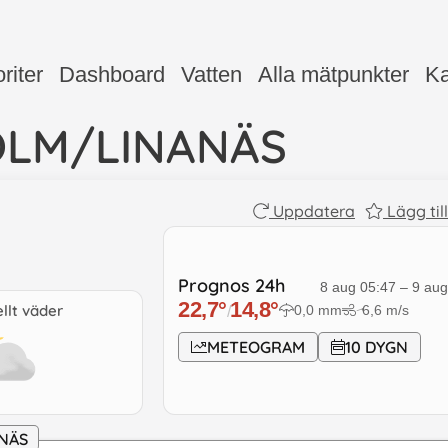
riter
Dashboard
Vatten
Alla mätpunkter
Ka
LM/LINANÄS
Uppdatera
Lägg til
Prognos 24h
8 aug 05:47
–
9 aug
22,7
°
14,8
°
llt väder
0,0
mm
6,6
m/s
/
↓
METEOGRAM
10 DYGN
NÄS