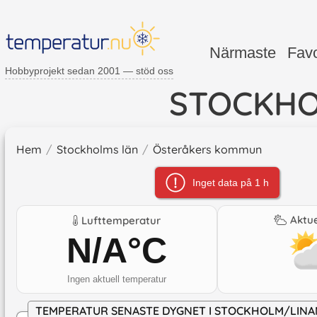
Närmaste
Favo
Hobbyprojekt sedan 2001 — stöd oss
STOCKHO
Hem
/
Stockholms län
/
Österåkers kommun
Inget data på 1 h
Aktue
Lufttemperatur
N/A
°C
Ingen aktuell temperatur
TEMPERATUR SENASTE DYGNET I STOCKHOLM/LINA