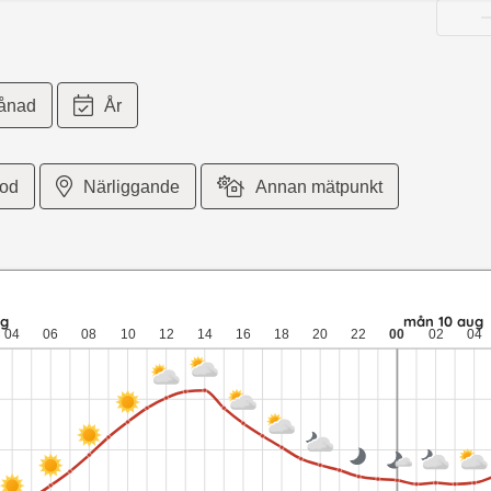
ånad
År
iod
Närliggande
Annan mätpunkt
6 meter per sekund vind. sön 9 aug: 24,7 till 15,4 grader: ingen n
ug
mån 10 aug
04
06
08
10
12
14
16
18
20
22
00
02
04