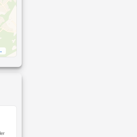
 →
ler