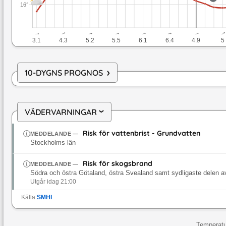
16°
↓
↓
↓
↓
↓
↓
↓
3.1
4.3
5.2
5.5
6.1
6.4
4.9
5
›
10-DYGNS PROGNOS
VÄDERVARNINGAR
›
Risk för vattenbrist - Grundvatten
MEDDELANDE
—
Stockholms län
Risk för skogsbrand
MEDDELANDE
—
Södra och östra Götaland, östra Svealand samt sydligaste delen a
Utgår idag 21:00
Källa:
SMHI
Temperatu