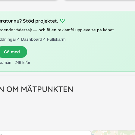
eratur.nu? Stöd projektet.
beroende vädersajt — och få en reklamfri upplevelse på köpet.
ddningar
✓
Dashboard
✓
Fullskärm
Gå med
kr/mån · 249 kr/år
N OM MÄTPUNKTEN