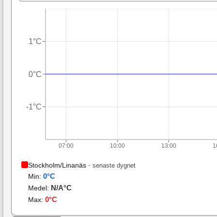
1°C
0°C
-1°C
07:00
10:00
13:00
1
Stockholm/Linanäs
·
senaste dygnet
0
°C
Min:
N/A
°C
Medel:
0
°C
Max: