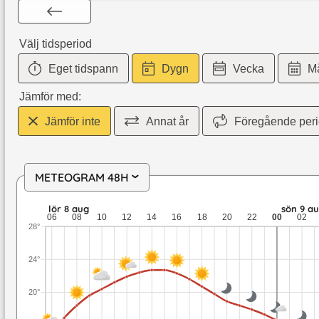
Välj tidsperiod
Eget tidspann
Dygn
Vecka
M
Jämför med:
Jämför inte
Annat år
Föregående per
METEOGRAM 48H
›
lör 8 aug: 22,7 till 14,8 grader: ingen nederbörd: upp till 6,
lör 8 aug
sön 9 a
06
08
10
12
14
16
18
20
22
00
02
28°
24°
20°