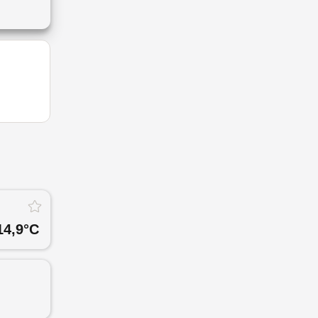
14,9
°C