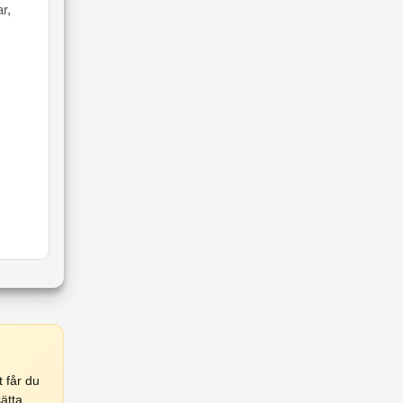
r,
 får du
ätta