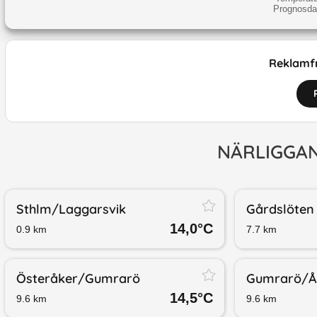
Prognosdat
Reklamfr
NÄRLIGGA
Sthlm/​Laggarsvik
Gårdslöten
14,0
°C
0.9
km
7.7
km
Österåker/​Gumrarö
Gumrarö/​Å
14,5
°C
9.6
km
9.6
km