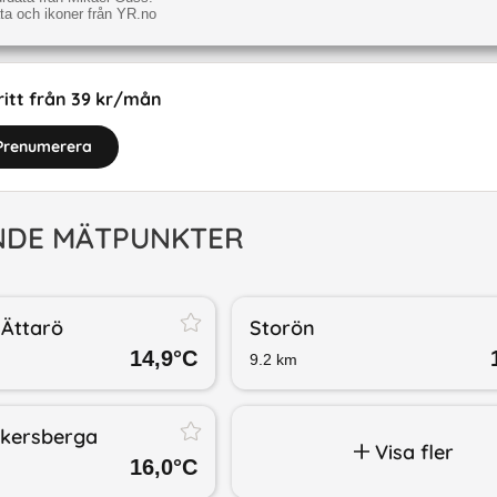
a och ikoner från YR.no
itt från 39 kr/mån
Prenumerera
NDE MÄTPUNKTER
 Ättarö
Storön
14,9
°C
9.2
km
kersberga
Visa fler
16,0
°C