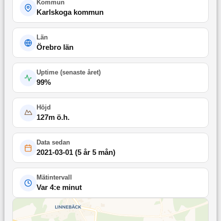
Kommun
Karlskoga kommun
Län
Örebro län
Uptime (
senaste året
)
99
%
Höjd
127
m ö.h.
Data sedan
2021-03-01
(
5 år 5 mån
)
Mätintervall
Var 4:e minut