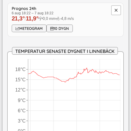
Prognos 24h
6 aug 18:22
–
7 aug 18:22
21,3
°
11,9
°
/
0,0
mm
4,8
m/s
↓
METEOGRAM
10 DYGN
TEMPERATUR SENASTE DYGNET I LINNEBÄCK
18°C
15°C
12°C
9°C
6°C
3°C