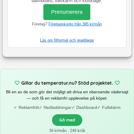
dashboard, fullskärm och kioskläge.
Prenumerera
Företag?
Företagskonto från 395 kr/mån
Läs om filformat och graddagar
Gillar du temperatur.nu? Stöd projektet.
Bli en av de som gör det möjligt att driva en oberoende vädersajt
— och få en reklamfri upplevelse på köpet.
✓
Reklamfritt
✓
Nedladdningar
✓
Dashboard
✓
Fullskärm
Gå med
39 kr/mån · 249 kr/år