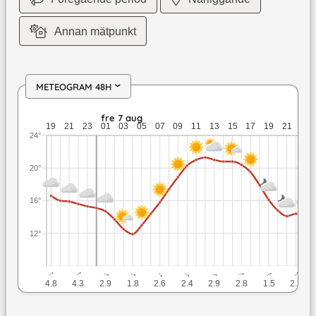
Annan mätpunkt
METEOGRAM 48H
›
tor 6 aug: 16,6 till 15,3 grader: ingen nederbörd: upp till 4,8
fre 7 aug
19
21
23
01
03
05
07
09
11
13
15
17
19
21
23
24°
20°
16°
12°
↓
↓
↓
↓
↓
↓
↓
↓
↓
↓
4.8
4.3
2.9
1.8
2.6
2.4
2.9
2.8
1.5
2.3