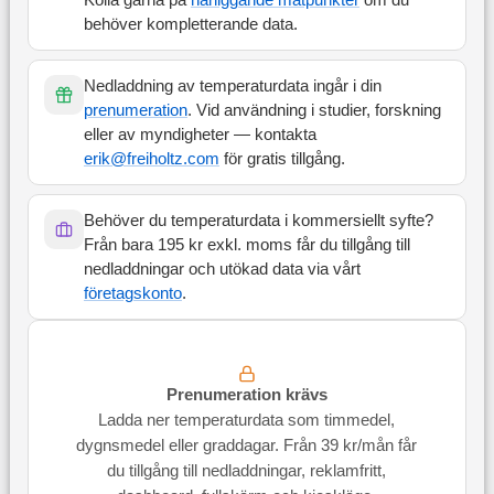
Kolla gärna på
närliggande mätpunkter
om du
behöver kompletterande data.
Nedladdning av temperaturdata ingår i din
prenumeration
. Vid användning i studier, forskning
eller av myndigheter — kontakta
erik@freiholtz.com
för gratis tillgång.
Behöver du temperaturdata i kommersiellt syfte?
Från bara 195 kr exkl. moms får du tillgång till
nedladdningar och utökad data via vårt
företagskonto
.
Prenumeration krävs
Ladda ner temperaturdata som timmedel,
dygnsmedel eller graddagar. Från 39 kr/mån får
du tillgång till nedladdningar, reklamfritt,