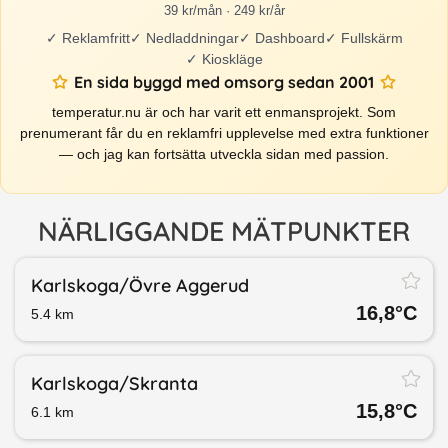
39 kr/mån · 249 kr/år
✓
Reklamfritt
✓
Nedladdningar
✓
Dashboard
✓
Fullskärm
✓
Kioskläge
En sida byggd med omsorg sedan 2001
temperatur.nu är och har varit ett enmansprojekt. Som
prenumerant får du en reklamfri upplevelse med extra funktioner
— och jag kan fortsätta utveckla sidan med passion.
NÄRLIGGANDE MÄTPUNKTER
Karlskoga/​Övre Aggerud
16,8
°C
5.4
km
Karlskoga/​Skranta
15,8
°C
6.1
km