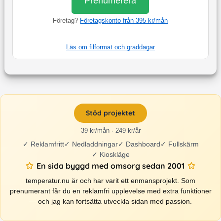
Prenumerera
Företag?
Företagskonto från 395 kr/mån
Läs om filformat och graddagar
Stöd projektet
39 kr/mån · 249 kr/år
✓
Reklamfritt
✓
Nedladdningar
✓
Dashboard
✓
Fullskärm
✓
Kioskläge
En sida byggd med omsorg sedan 2001
temperatur.nu är och har varit ett enmansprojekt. Som
prenumerant får du en reklamfri upplevelse med extra funktioner
— och jag kan fortsätta utveckla sidan med passion.