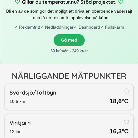
Gillar du temperatur.nu? Stöd projektet.
Bli en av de som gör det möjligt att driva en oberoende vädersajt
— och få en reklamfri upplevelse på köpet.
✓
Reklamfritt
✓
Nedladdningar
✓
Dashboard
✓
Fullskärm
Gå med
39 kr/mån · 249 kr/år
NÄRLIGGANDE MÄTPUNKTER
Svärdsjö/​Toftbyn
18,6
°C
10.6
km
Vintjärn
16,3
°C
12
km