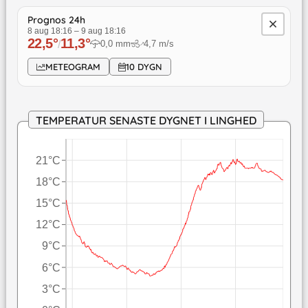
Prognos 24h
8 aug 18:16
–
9 aug 18:16
22,5
°
11,3
°
/
0,0
mm
4,7
m/s
↓
METEOGRAM
10 DYGN
TEMPERATUR SENASTE DYGNET I LINGHED
21°C
18°C
15°C
12°C
9°C
6°C
3°C