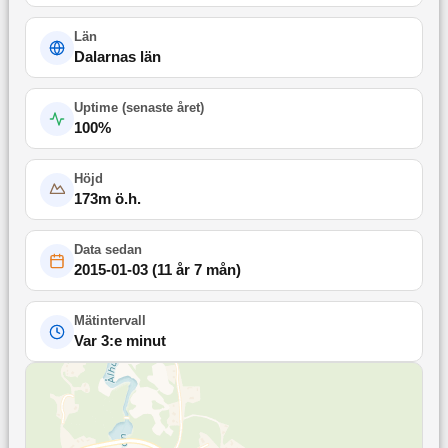
Län
Dalarnas län
Uptime (
senaste året
)
100
%
Höjd
173
m ö.h.
Data sedan
2015-01-03
(
11 år 7 mån
)
Mätintervall
Var 3:e minut