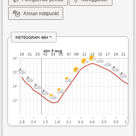
Annan mätpunkt
METEOGRAM 48H
›
lör 8 aug: 18,5 till 14,2 grader: ingen nederbörd: upp till 2,
sön 9 aug
19
21
23
01
03
05
07
09
11
13
15
17
19
21
23
24°
20°
16°
12°
↓
↓
↓
↓
↓
↓
↓
↓
↓
↓
2.8
2.4
1.5
1.8
3.1
4.4
4.6
3.5
3.6
2.3