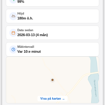
99
%
Höjd
180
m ö.h.
Data sedan
2026-03-13
(
4 mån
)
Mätintervall
Var 10:e minut
Visa på kartan →