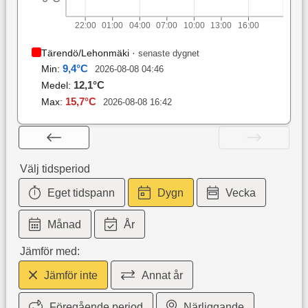
22:00
01:00
04:00
07:00
10:00
13:00
16:00
Tärendö/Lehonmäki
·
senaste dygnet
9,4
°C
Min:
2026-08-08 04:46
12,1
°C
Medel:
15,7
°C
Max:
2026-08-08 16:42
Välj tidsperiod
Eget tidspann
Dygn
Vecka
Månad
År
Jämför med:
Jämför inte
Annat år
Föregående period
Närliggande