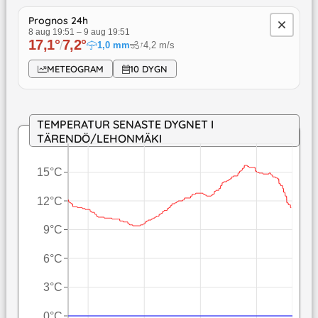
Prognos 24h
8 aug 19:51
–
9 aug 19:51
17,1
°
7,2
°
/
1,0
mm
4,2
m/s
↓
METEOGRAM
10 DYGN
TEMPERATUR SENASTE DYGNET I
TÄRENDÖ/LEHONMÄKI
15°C
12°C
9°C
6°C
3°C
0°C