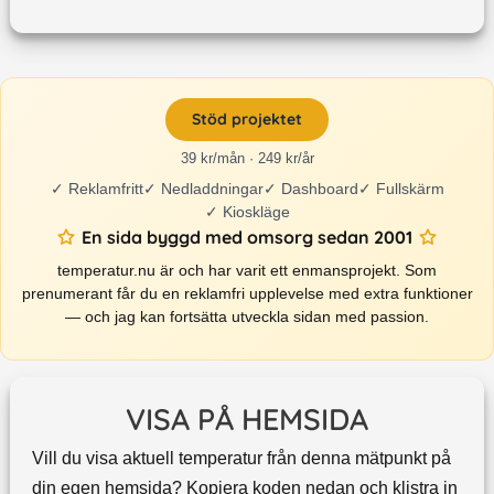
Stöd projektet
39 kr/mån · 249 kr/år
✓
Reklamfritt
✓
Nedladdningar
✓
Dashboard
✓
Fullskärm
✓
Kioskläge
En sida byggd med omsorg sedan 2001
temperatur.nu är och har varit ett enmansprojekt. Som
prenumerant får du en reklamfri upplevelse med extra funktioner
— och jag kan fortsätta utveckla sidan med passion.
VISA PÅ HEMSIDA
Vill du visa aktuell temperatur från denna mätpunkt på
din egen hemsida? Kopiera koden nedan och klistra in