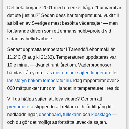
Det hela började 2001 med en enkel fråga: "hur varmt är
det ute just nu?" Sedan dess har temperatur.nu vuxit till
att bli en av Sveriges mest besökta vädersajter — men
fortfarande driven som ett enmans hobbyprojekt vid
sidan av heltidsarbete.
Senast uppmätta temperatur i Tärendö/Lehonmäki är
11,2°C (8 aug kl 21:32). Temperaturen uppdateras var
10:e minut — dygnet runt, året om.
Väderprognoser
hämtas från yr.no.
Läs mer om hur sajten fungerar
eller
läs storyn bakom temperatur.nu.
Idag rapporterar över 2
000 mätpunkter runt om i landet in temperaturer i realtid.
Vill du hjälpa sajten att leva vidare? Genom att
prenumerera
slipper du all reklam och får tillgång till
nedladdningar,
dashboard
,
fullskärm
och
kioskläge
—
och du gör det möjligt att fortsätta utveckla sajten.