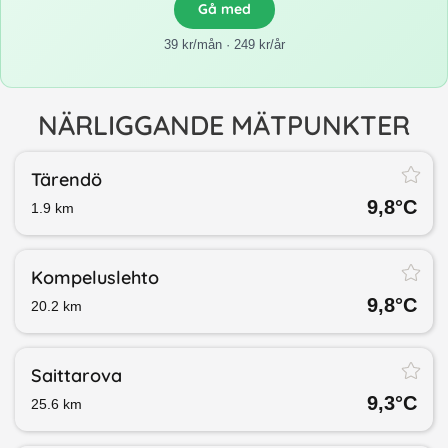
Gå med
39 kr/mån · 249 kr/år
NÄRLIGGANDE MÄTPUNKTER
Tärendö
9,8
°C
1.9
km
Kompeluslehto
9,8
°C
20.2
km
Saittarova
9,3
°C
25.6
km