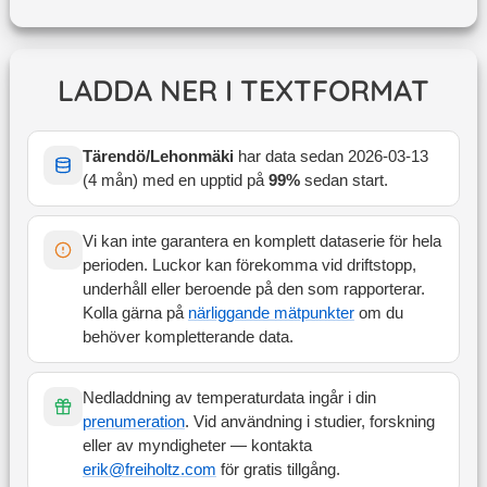
LADDA NER I TEXTFORMAT
Tärendö/Lehonmäki
har data sedan
2026-03-13
(
4 mån
) med en upptid på
99
%
sedan start
.
Vi kan inte garantera en komplett dataserie för hela
perioden. Luckor kan förekomma vid driftstopp,
underhåll eller beroende på den som rapporterar.
Kolla gärna på
närliggande mätpunkter
om du
behöver kompletterande data.
Nedladdning av temperaturdata ingår i din
prenumeration
. Vid användning i studier, forskning
eller av myndigheter — kontakta
erik@freiholtz.com
för gratis tillgång.