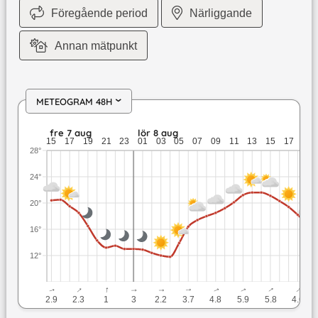
Föregående period
Närliggande
Annan mätpunkt
METEOGRAM 48H
›
fre 7 aug: 20,5 till 13 grader: ingen nederbörd: upp till 3,2 
fre 7 aug
lör 8 aug
15
17
19
21
23
01
03
05
07
09
11
13
15
17
19
28°
24°
20°
16°
12°
↓
↓
↓
↓
↓
↓
↓
↓
↓
↓
2.9
2.3
1
3
2.2
3.7
4.8
5.9
5.8
4.6