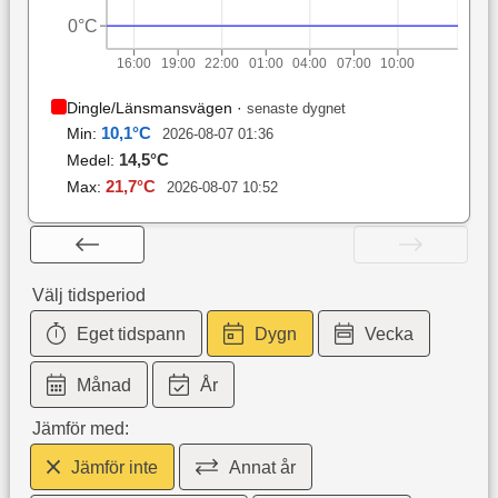
0°C
16:00
19:00
22:00
01:00
04:00
07:00
10:00
Dingle/Länsmansvägen
·
senaste dygnet
10,1
°C
Min:
2026-08-07 01:36
14,5
°C
Medel:
21,7
°C
Max:
2026-08-07 10:52
Välj tidsperiod
Eget tidspann
Dygn
Vecka
Månad
År
Jämför med:
Jämför inte
Annat år