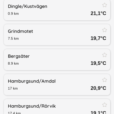
Dingle/​Kustvägen
21,1
°C
0.9
km
Grindmotet
19,7
°C
7.5
km
Bergsäter
19,5
°C
8.9
km
Hamburgsund/​Amdal
20,9
°C
17
km
Hamburgsund/​Rörvik
19,1
°C
17.4
km