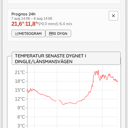
Prognos 24h
7 aug 14:06
–
8 aug 14:06
21,6
°
11,8
°
/
0,0
mm
6,4
m/s
↓
METEOGRAM
10 DYGN
TEMPERATUR SENASTE DYGNET I
DINGLE/LÄNSMANSVÄGEN
21°C
18°C
15°C
12°C
9°C
6°C
3°C